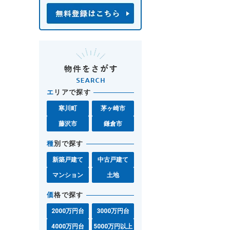
エ
リアで探す
寒川町
茅ヶ崎市
藤沢市
鎌倉市
種
別で探す
新築戸建て
中古戸建て
マンション
土地
価
格で探す
2000万円台
3000万円台
4000万円台
5000万円以上