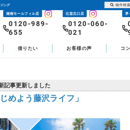
物件検
ウジング
湘南モールフィル店
辻堂北口店
茅
0120-989-
0120-060-
655
021
借りたい
お客様の声
コ
新記事更新しました
じめよう藤沢ライフ」