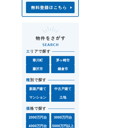
エ
リアで探す
寒川町
茅ヶ崎市
藤沢市
鎌倉市
種
別で探す
新築戸建て
中古戸建て
マンション
土地
価
格で探す
2000万円台
3000万円台
4000万円台
5000万円以上