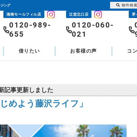
物件検
ウジング
湘南モールフィル店
辻堂北口店
茅
0120-989-
0120-060-
655
021
借りたい
お客様の声
コ
新記事更新しました
じめよう藤沢ライフ」