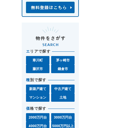
エ
リアで探す
寒川町
茅ヶ崎市
藤沢市
鎌倉市
種
別で探す
新築戸建て
中古戸建て
マンション
土地
価
格で探す
2000万円台
3000万円台
4000万円台
5000万円以上