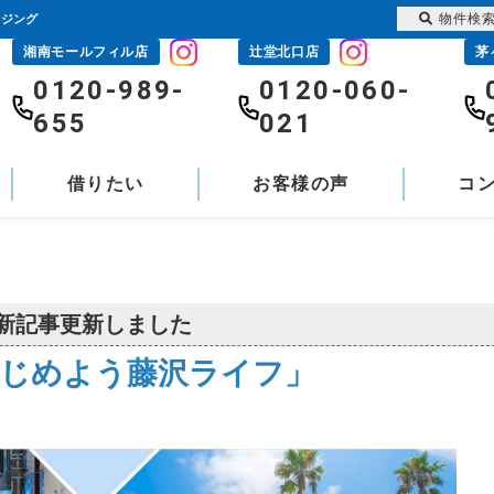
物件検
ウジング
湘南モールフィル店
辻堂北口店
茅
0120-989-
0120-060-
655
021
借りたい
お客様の声
コ
新記事更新しました
じめよう藤沢ライフ」