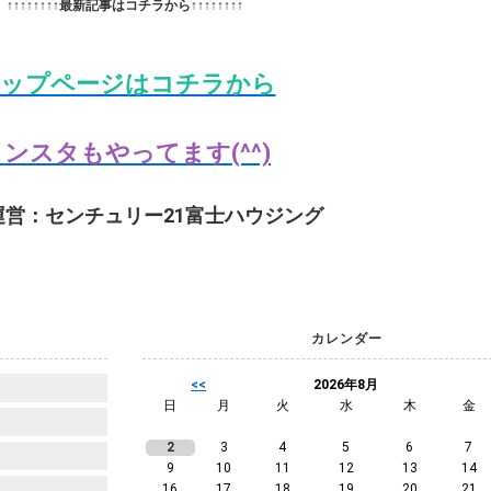
↑↑↑↑↑↑↑↑最新記事はコチラから↑↑↑↑↑↑↑↑
ップページはコチラから
ンスタもやってます(^^)
運営：センチュリー21富士ハウジング
カレンダー
<<
2026年8月
日
月
火
水
木
金
2
3
4
5
6
7
9
10
11
12
13
14
16
17
18
19
20
21