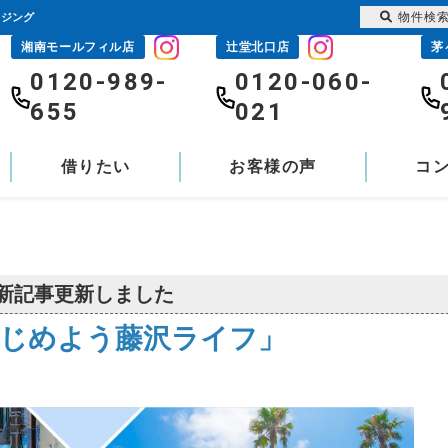
物件検
ウジング
湘南モールフィル店
辻堂北口店
茅
0120-989-
0120-060-
655
021
借りたい
お客様の声
コ
新記事更新しました
じめよう藤沢ライフ」