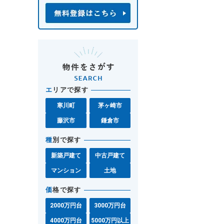
エ
リアで探す
寒川町
茅ヶ崎市
藤沢市
鎌倉市
種
別で探す
新築戸建て
中古戸建て
マンション
土地
価
格で探す
2000万円台
3000万円台
4000万円台
5000万円以上