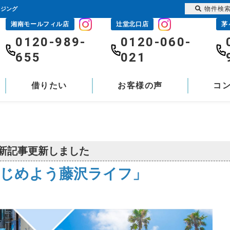
物件検
ウジング
湘南モールフィル店
辻堂北口店
茅
0120-989-
0120-060-
655
021
借りたい
お客様の声
コ
新記事更新しました
じめよう藤沢ライフ」