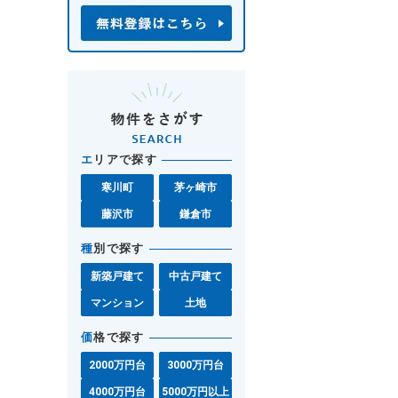
エ
リアで探す
寒川町
茅ヶ崎市
藤沢市
鎌倉市
種
別で探す
新築戸建て
中古戸建て
マンション
土地
価
格で探す
2000万円台
3000万円台
4000万円台
5000万円以上