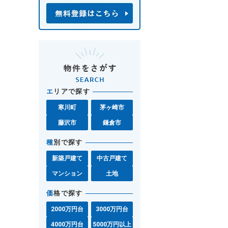
エ
リアで探す
寒川町
茅ヶ崎市
藤沢市
鎌倉市
種
別で探す
新築戸建て
中古戸建て
マンション
土地
価
格で探す
2000万円台
3000万円台
4000万円台
5000万円以上