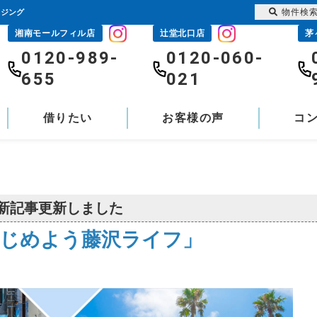
物件検
ウジング
湘南モールフィル店
辻堂北口店
茅
0120-989-
0120-060-
655
021
借りたい
お客様の声
コ
新記事更新しました
じめよう藤沢ライフ」