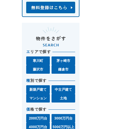
エ
リアで探す
寒川町
茅ヶ崎市
藤沢市
鎌倉市
種
別で探す
新築戸建て
中古戸建て
マンション
土地
価
格で探す
2000万円台
3000万円台
4000万円台
5000万円以上