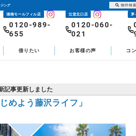
物件検
ウジング
湘南モールフィル店
辻堂北口店
茅
0120-989-
0120-060-
655
021
借りたい
お客様の声
コ
新記事更新しました
じめよう藤沢ライフ」