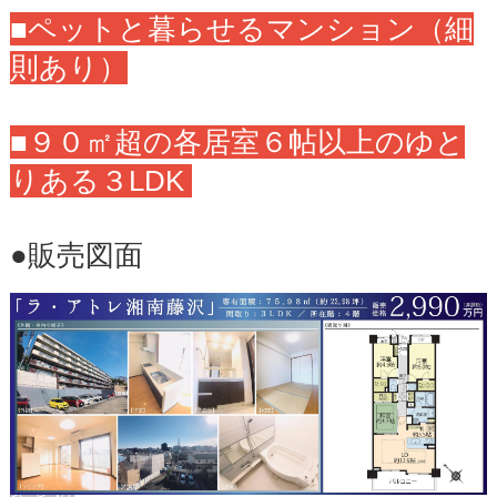
■ペットと暮らせるマンション（細
則あり）
■９０㎡超の各居室６帖以上のゆと
りある３LDK
●販売図面