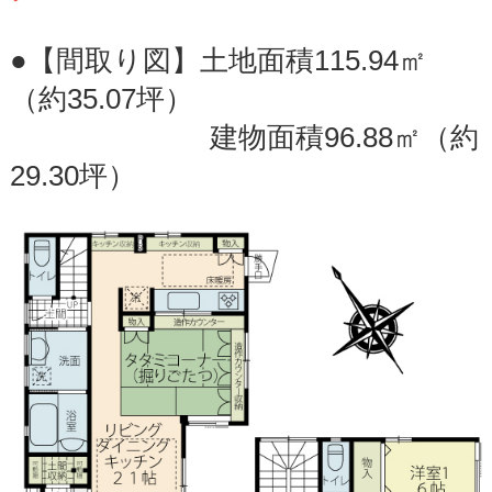
●【間取り図】土地面積115.94㎡
（約35.07坪）
建物面積96.88㎡（約
29.30坪）