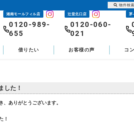
物件検
湘南モールフィル店
辻堂北口店
茅
0120-989-
0120-060-
655
021
借りたい
お客様の声
コ
ました！
き、ありがとうございます。
た！