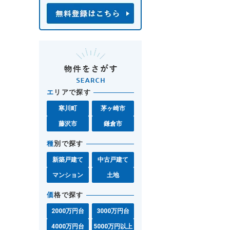
エ
リアで探す
寒川町
茅ヶ崎市
藤沢市
鎌倉市
種
別で探す
新築戸建て
中古戸建て
マンション
土地
価
格で探す
2000万円台
3000万円台
4000万円台
5000万円以上