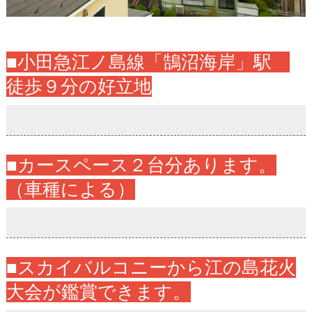
■小田急江ノ島線「鵠沼海岸」駅
徒歩９分の好立地
■カースペース２台分あります。
（車種による）
■スカイバルコニーから江の島花火
大会が鑑賞できます。