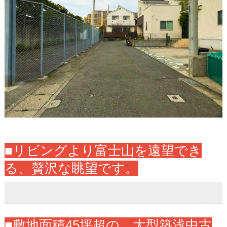
■リビングより富士山を遠望でき
る、贅沢な眺望です。
■敷地面積45坪超の、大型築浅中古