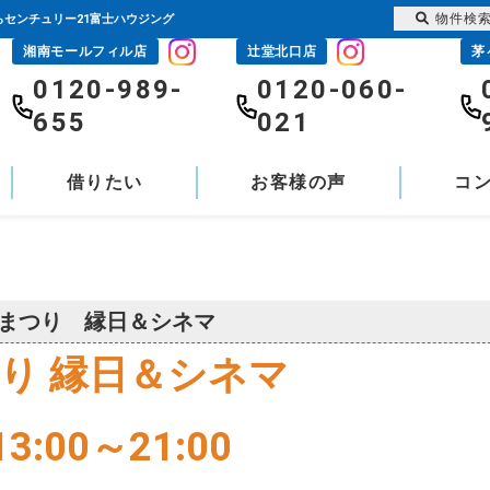
物件検
らセンチュリー21富士ハウジング
湘南モールフィル店
辻堂北口店
茅
0120-989-
0120-060-
655
021
借りたい
お客様の声
コ
秋まつり 縁日＆シネマ
り 縁日＆シネマ
:00～21:00