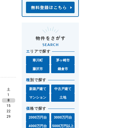
エ
リアで探す
寒川町
茅ヶ崎市
藤沢市
鎌倉市
種
別で探す
新築戸建て
中古戸建て
土
1
マンション
土地
8
15
価
格で探す
22
29
2000万円台
3000万円台
4000万円台
5000万円以上