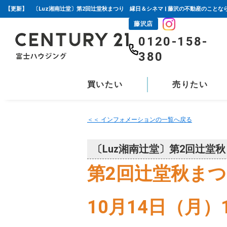
【更新】 〔Luz湘南辻堂〕第2回辻堂秋まつり 縁日＆シネマ | 藤沢の不動産のことな
藤沢店
0120-158-
380
買いたい
売りたい
＜＜ インフォメーションの一覧へ戻る
〔Luz湘南辻堂〕第2回辻堂
第2回辻堂秋まつ
10月14日（月）13