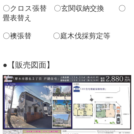
〇クロス張替 〇玄関収納交換 〇
畳表替え
〇襖張替 〇庭木伐採剪定等
●【販売図面】