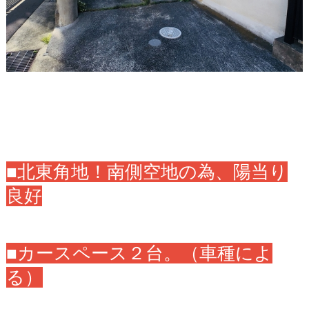
■北東角地！南側空地の為、陽当り
良好
■カースペース２台。（車種によ
る）