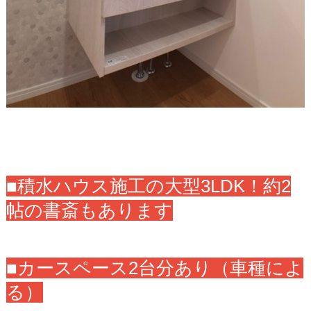
■積水ハウス施工の大型3LDK！約2
帖の書斎もあります
■カースペース2台分あり（車種によ
る）