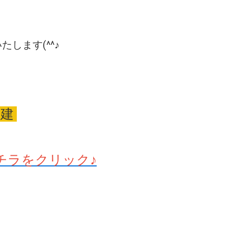
します(^^♪
戸建
チラをクリック♪