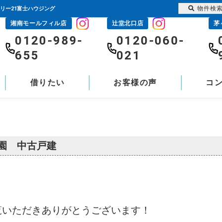
物件検
リー21富士ハウジング
湘南モールフィル店
辻堂北口店
茅
0120-989-
0120-060-
655
021
借りたい
お客様の声
コ
園 中古戸建
覧いただきありがとうございます！