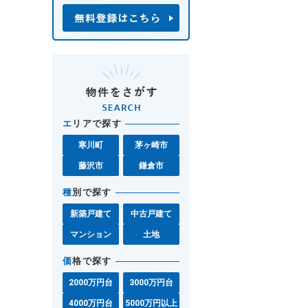
エ
リアで探す
寒川町
茅ヶ崎市
藤沢市
鎌倉市
種
別で探す
新築戸建て
中古戸建て
マンション
土地
価
格で探す
2000万円台
3000万円台
4000万円台
5000万円以上