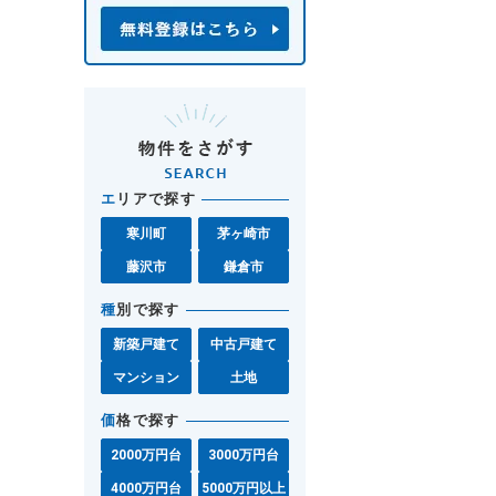
エ
リアで探す
寒川町
茅ヶ崎市
藤沢市
鎌倉市
種
別で探す
新築戸建て
中古戸建て
マンション
土地
価
格で探す
2000万円台
3000万円台
4000万円台
5000万円以上