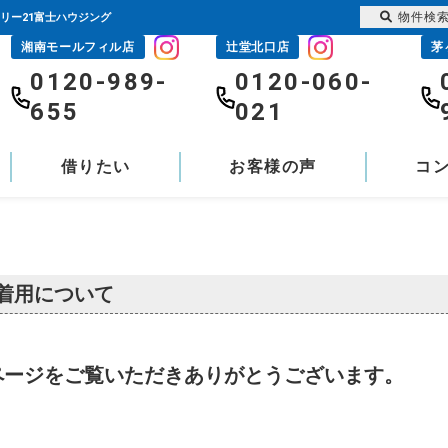
物件検
リー21富士ハウジング
湘南モールフィル店
辻堂北口店
茅
0120-989-
0120-060-
655
021
借りたい
お客様の声
コ
着用について
ページをご覧いただきありがとうございます。