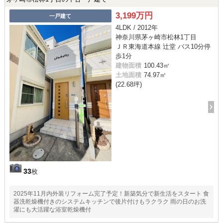
3,199万円
一戸建て
4LDK / 2012年
神奈川県茅ヶ崎市松林1丁目
ＪＲ東海道本線 辻堂 バス10分停
歩1分
建物面積
100.43㎡
土地面積
74.97㎡
(22.68坪)
33
枚
2025年11月内外装リフォーム完了予定！新築気分で新生活をスタート 食
器洗乾燥機付きのシステムキッチンで後片付けもラクラク 雨の日のお洗
濯にも大活躍な浴室乾燥機付