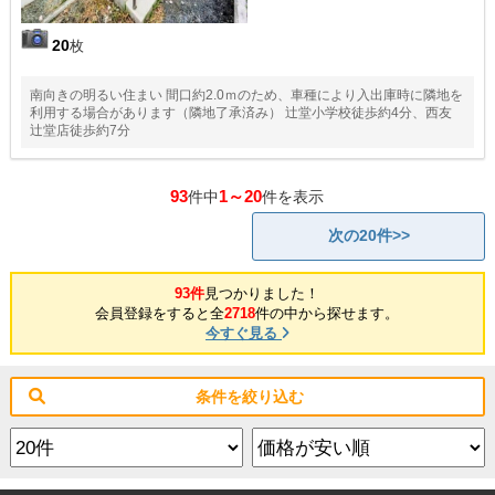
20
枚
南向きの明るい住まい 間口約2.0ｍのため、車種により入出庫時に隣地を
利用する場合があります（隣地了承済み） 辻堂小学校徒歩約4分、西友
辻堂店徒歩約7分
93
1～20
件中
件を表示
次の20件>>
93件
見つかりました！
会員登録をすると全
2718
件の中から探せます。
今すぐ見る
条件を絞り込む