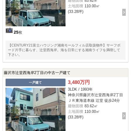
建物面積
83.62㎡
土地面積
110.00㎡
(33.28坪)
25
枚
【CENTURY21富士ハウジング湘南モールフィル店取扱物件】サーフボ
ード片手に暮らす、辻堂西海岸。海を日常にする湘南ライフを満喫して
下さい。
藤沢市辻堂西海岸2丁目の中古一戸建て
3,480万円
一戸建て
3LDK / 1993年
神奈川県藤沢市辻堂西海岸2丁目
ＪＲ東海道本線 辻堂 徒歩24分
建物面積
83.62㎡
土地面積
110.00㎡
(33.28坪)