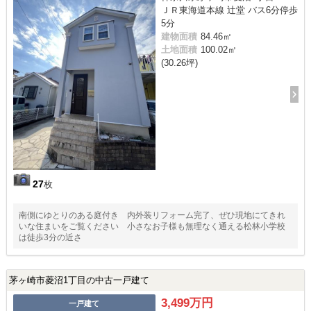
ＪＲ東海道本線 辻堂 バス6分停歩
5分
建物面積
84.46㎡
土地面積
100.02㎡
(30.26坪)
27
枚
南側にゆとりのある庭付き 内外装リフォーム完了、ぜひ現地にてきれ
いな住まいをご覧ください 小さなお子様も無理なく通える松林小学校
は徒歩3分の近さ
茅ヶ崎市菱沼1丁目の中古一戸建て
3,499万円
一戸建て