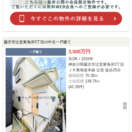
藤沢市辻堂東海岸3丁目の中古一戸建て
3,500万円
一戸建て
3LDK / 2016年
神奈川県藤沢市辻堂東海岸3丁目
ＪＲ東海道本線 辻堂 徒歩25分
建物面積
70.38㎡
土地面積
139.78㎡
(42.28坪)