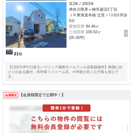
3LDK / 2003年
神奈川県茅ヶ崎市菱沼1丁目
ＪＲ東海道本線 辻堂 バス6分停歩
5分
建物面積
84.46㎡
土地面積
100.02㎡
(30.26坪)
21
枚
【CENTURY21富士ハウジング湘南モールフィル店取扱物件】南側にゆ
とりのある庭付、内外装リフォーム済。小学校が近くお子様も安心で
す。
【会員様限定で公開中！】
会員限定