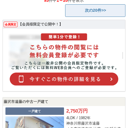
93
1～20
件中
件を表示
次の20件>>
【会員様限定で公開中！】
会員限定
藤沢市遠藤の中古一戸建て
2,750万円
一戸建て
4LDK / 1982年
神奈川県藤沢市遠藤