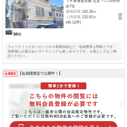
ＪＲ東海道本線 辻堂 バス15分停
歩7分
建物面積
102.26㎡
土地面積
132.62㎡
(40.12坪)
30
枚
ウォークインクローゼットや小屋裏収納など、収納豊富な間取りです。
南西側にお庭がありガーデニングも楽しめそうです。土地としてもご検
討ください。
【会員様限定で公開中！】
会員限定