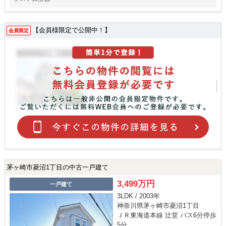
【会員様限定で公開中！】
会員限定
茅ヶ崎市菱沼1丁目の中古一戸建て
3,499万円
一戸建て
3LDK / 2003年
神奈川県茅ヶ崎市菱沼1丁目
ＪＲ東海道本線 辻堂 バス6分停歩
5分