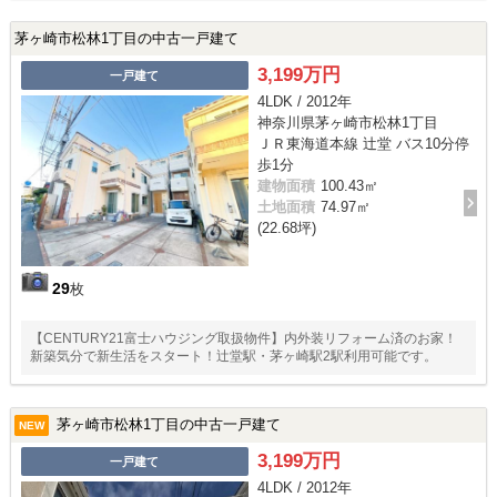
茅ヶ崎市松林1丁目の中古一戸建て
3,199万円
一戸建て
4LDK / 2012年
神奈川県茅ヶ崎市松林1丁目
ＪＲ東海道本線 辻堂 バス10分停
歩1分
建物面積
100.43㎡
土地面積
74.97㎡
(22.68坪)
29
枚
【CENTURY21富士ハウジング取扱物件】内外装リフォーム済のお家！
新築気分で新生活をスタート！辻堂駅・茅ヶ崎駅2駅利用可能です。
茅ヶ崎市松林1丁目の中古一戸建て
NEW
3,199万円
一戸建て
4LDK / 2012年