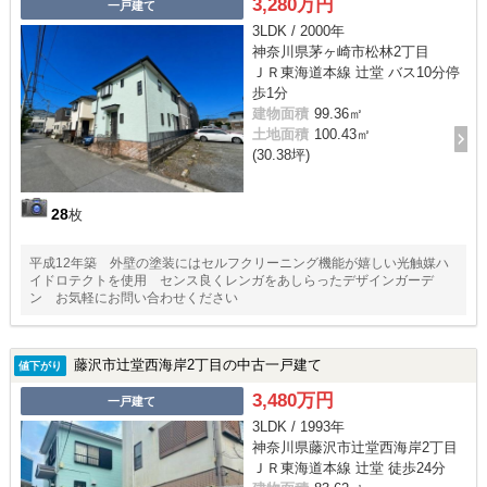
3,280万円
一戸建て
3LDK / 2000年
神奈川県茅ヶ崎市松林2丁目
ＪＲ東海道本線 辻堂 バス10分停
歩1分
建物面積
99.36㎡
土地面積
100.43㎡
(30.38坪)
28
枚
平成12年築 外壁の塗装にはセルフクリーニング機能が嬉しい光触媒ハ
イドロテクトを使用 センス良くレンガをあしらったデザインガーデ
ン お気軽にお問い合わせください
藤沢市辻堂西海岸2丁目の中古一戸建て
値下がり
3,480万円
一戸建て
3LDK / 1993年
神奈川県藤沢市辻堂西海岸2丁目
ＪＲ東海道本線 辻堂 徒歩24分