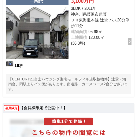
3,100万円
一戸建て
3LDK / 2011年
神奈川県藤沢市遠藤
ＪＲ東海道本線 辻堂 バス20分停
歩11分
建物面積
95.98㎡
土地面積
120.00㎡
(36.3坪)
16
枚
【CENTURY21富士ハウジング湘南モールフィル店取扱物件】辻堂・湘
南台、両駅よりバス便があります。南道路・カースぺース2台分ございま
す。
【会員様限定で公開中！】
会員限定