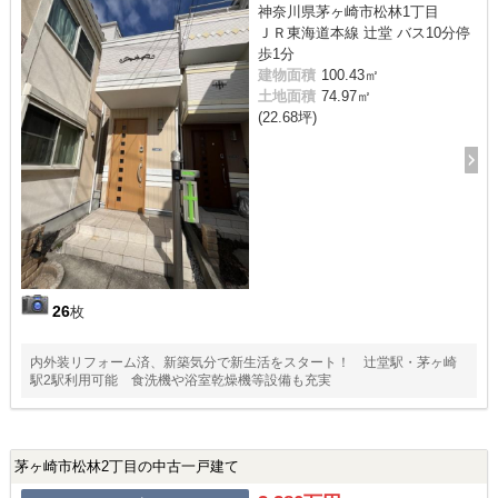
神奈川県茅ヶ崎市松林1丁目
ＪＲ東海道本線 辻堂 バス10分停
歩1分
建物面積
100.43㎡
土地面積
74.97㎡
(22.68坪)
26
枚
内外装リフォーム済、新築気分で新生活をスタート！ 辻堂駅・茅ヶ崎
駅2駅利用可能 食洗機や浴室乾燥機等設備も充実
茅ヶ崎市松林2丁目の中古一戸建て