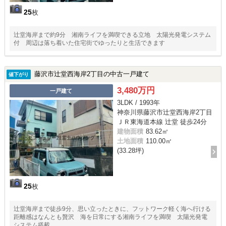
25
枚
辻堂海岸まで約9分 湘南ライフを満喫できる立地 太陽光発電システム
付 周辺は落ち着いた住宅街でゆったりと生活できます
藤沢市辻堂西海岸2丁目の中古一戸建て
値下がり
3,480万円
一戸建て
3LDK / 1993年
神奈川県藤沢市辻堂西海岸2丁目
ＪＲ東海道本線 辻堂 徒歩24分
建物面積
83.62㎡
土地面積
110.00㎡
(33.28坪)
25
枚
辻堂海岸まで徒歩9分、思い立ったときに、フットワーク軽く海へ行ける
距離感はなんとも贅沢 海を日常にする湘南ライフを満喫 太陽光発電
システム搭載