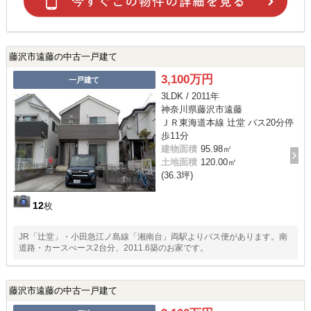
藤沢市遠藤の中古一戸建て
3,100万円
一戸建て
3LDK / 2011年
神奈川県藤沢市遠藤
ＪＲ東海道本線 辻堂 バス20分停
歩11分
建物面積
95.98㎡
土地面積
120.00㎡
(36.3坪)
12
枚
JR「辻堂」・小田急江ノ島線「湘南台」両駅よりバス便があります。南
道路・カースぺース2台分、2011.6築のお家です。
藤沢市遠藤の中古一戸建て