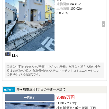
建物面積
84.46㎡
土地面積
100.02㎡
(30.26坪)
32
枚
閑静な住宅地でのびのび子育て 小さなお子様も無理なく通える松林小学
校は徒歩3分の近さ 食洗機付のシステムキッチン！コミュニケーション
の取りやすい対面式です。
茅ヶ崎市菱沼1丁目の中古一戸建て
値下がり
3,499万円
一戸建て
3LDK / 2003年
神奈川県茅ヶ崎市菱沼1丁目