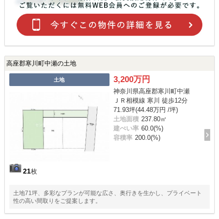
高座郡寒川町中瀬の土地
3,200万円
土地
神奈川県高座郡寒川町中瀬
ＪＲ相模線 寒川 徒歩12分
71.93坪(44.48万円 /坪)
土地面積
237.80㎡
建ぺい率
60.0(%)
容積率
200.0(%)
21
枚
土地71坪、多彩なプランが可能な広さ、奥行きを生かし、プライベート
性の高い間取りをご提案します。