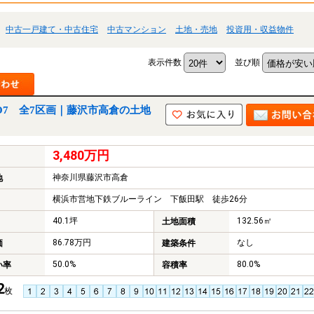
中古一戸建て・中古住宅
中古マンション
土地・売地
投資用・収益物件
表示件数
並び順
O7 全7区画｜藤沢市高倉の土地
3,480万円
神奈川県藤沢市高倉
地
横浜市営地下鉄ブルーライン 下飯田駅 徒歩26分
40.1坪
132.56㎡
土地面積
86.78万円
なし
価
建築条件
50.0%
80.0%
い率
容積率
2
枚