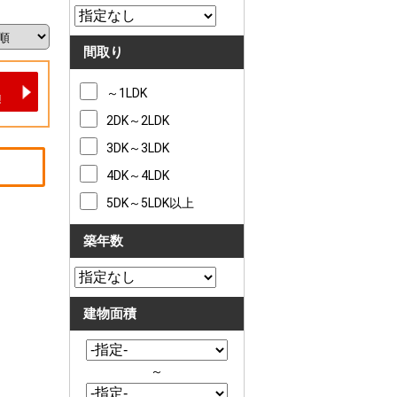
間取り
～1LDK
2DK～2LDK
3DK～3LDK
4DK～4LDK
5DK～5LDK以上
築年数
建物面積
～