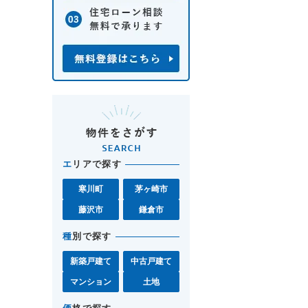
エ
リアで探す
寒川町
茅ヶ崎市
藤沢市
鎌倉市
種
別で探す
新築戸建て
中古戸建て
マンション
土地