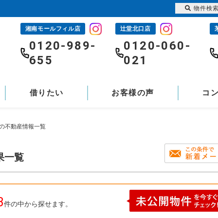
物件検
湘南モールフィル店
辻堂北口店
-
0120-989-
0120-060-
655
021
借りたい
お客様の声
コ
地の不動産情報一覧
果一覧
3
件の中から探せます。