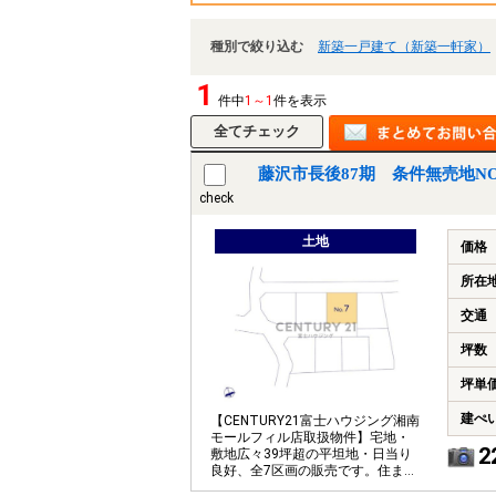
種別で絞り込む
新築一戸建て（新築一軒家）
1
件中
1～1
件を表示
藤沢市長後87期 条件無売地N
check
土地
価格
所在
交通
坪数
坪単
建ぺ
【CENTURY21富士ハウジング湘南
モールフィル店取扱物件】宅地・
2
敷地広々39坪超の平坦地・日当り
良好、全7区画の販売です。住まい
の夢をお手伝いします。