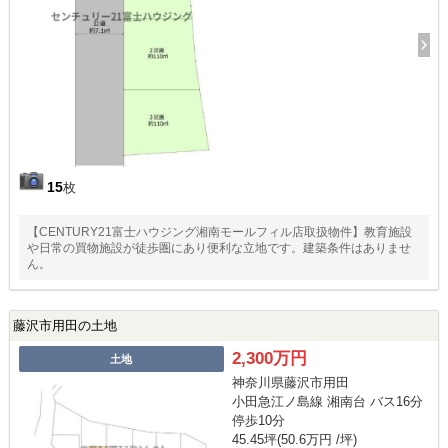
15
枚
【CENTURY21富士ハウジング湘南モールフィル店取扱物件】教育施設
や日常の買物施設が徒歩圏にあり便利な立地です。建築条件はありませ
ん。
藤沢市用田の土地
2,300万円
土地
神奈川県藤沢市用田
小田急江ノ島線 湘南台 バス16分
停歩10分
45.45坪(50.6万円 /坪)