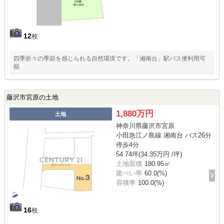
12
枚
四季折々の季節を感じられる自然環境です。「湘南台」駅バス便利用可
能
藤沢市宮原の土地
1,880万円
土地
神奈川県藤沢市宮原
小田急江ノ島線 湘南台 バス26分
停歩4分
54.74坪(34.35万円 /坪)
土地面積
180.95㎡
建ぺい率
60.0(%)
容積率
100.0(%)
16
枚