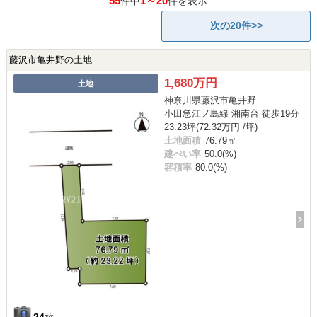
55
1～20
件中
件を表示
次の20件>>
藤沢市亀井野の土地
1,680万円
土地
神奈川県藤沢市亀井野
小田急江ノ島線 湘南台 徒歩19分
23.23坪(72.32万円 /坪)
土地面積
76.79㎡
建ぺい率
50.0(%)
容積率
80.0(%)
24