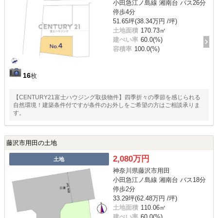
小田急江ノ島線 湘南台 バス26分
停歩4分
51.65坪(38.34万円 /坪)
土地面積
170.73㎡
建ぺい率
60.0(%)
容積率
100.0(%)
16
枚
【CENTURY21富士ハウジング取扱物件】四季折々の季節を感じられる
自然環境！建築条件付ですが条件のお外しをご希望の方はご相談承りま
す。
藤沢市用田の土地
2,080万円
土地
神奈川県藤沢市用田
小田急江ノ島線 湘南台 バス18分
停歩2分
33.29坪(62.48万円 /坪)
土地面積
110.06㎡
建ぺい率
60.0(%)