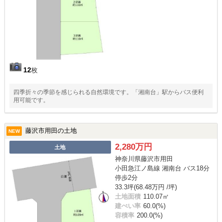
12
枚
四季折々の季節を感じられる自然環境です。「湘南台」駅からバス便利
用可能です。
藤沢市用田の土地
NEW
2,280万円
土地
神奈川県藤沢市用田
小田急江ノ島線 湘南台 バス18分
停歩2分
33.3坪(68.48万円 /坪)
土地面積
110.07㎡
建ぺい率
60.0(%)
容積率
200.0(%)