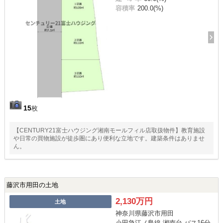
容積率
200.0(%)
15
枚
【CENTURY21富士ハウジング湘南モールフィル店取扱物件】教育施設
や日常の買物施設が徒歩圏にあり便利な立地です。建築条件はありませ
ん。
藤沢市用田の土地
2,130万円
土地
神奈川県藤沢市用田
小田急江ノ島線 湘南台 バス16分