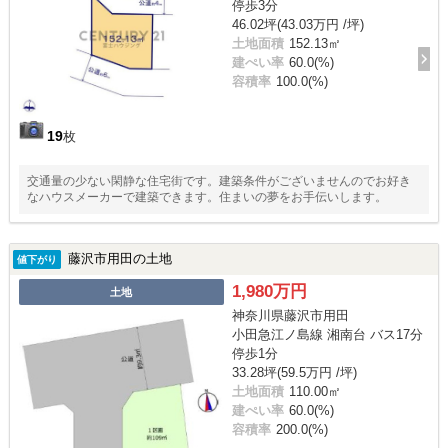
停歩3分
46.02坪(43.03万円 /坪)
土地面積
152.13㎡
建ぺい率
60.0(%)
容積率
100.0(%)
19
枚
交通量の少ない閑静な住宅街です。建築条件がございませんのでお好き
なハウスメーカーで建築できます。住まいの夢をお手伝いします。
藤沢市用田の土地
値下がり
1,980万円
土地
神奈川県藤沢市用田
小田急江ノ島線 湘南台 バス17分
停歩1分
33.28坪(59.5万円 /坪)
土地面積
110.00㎡
建ぺい率
60.0(%)
容積率
200.0(%)