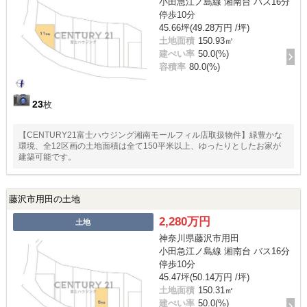
小田急江ノ島線 湘南台 バス16分
停歩10分
45.66坪(49.28万円 /坪)
土地面積
150.93㎡
建ぺい率
50.0(%)
容積率
80.0(%)
23
枚
【CENTURY21富士ハウジング湘南モールフィル店取扱物件】緑豊かな
環境、全12区画の土地面積は全て150平米以上、ゆったりとしたお家が
建築可能です。
藤沢市用田の土地
2,280万円
土地
神奈川県藤沢市用田
小田急江ノ島線 湘南台 バス16分
停歩10分
45.47坪(50.14万円 /坪)
土地面積
150.31㎡
建ぺい率
50.0(%)