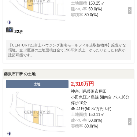
土地面積
150.25㎡
建ぺい率
50.0(%)
容積率
80.0(%)
22
枚
【CENTURY21富士ハウジング湘南モールフィル店取扱物件】緑豊かな
環境、全12区画の土地面積は全て150平米以上、ゆったりとしたお家が
建築可能です。
藤沢市用田の土地
2,310万円
土地
神奈川県藤沢市用田
小田急江ノ島線 湘南台 バス16分
停歩10分
45.41坪(50.87万円 /坪)
土地面積
150.11㎡
建ぺい率
50.0(%)
容積率
80.0(%)