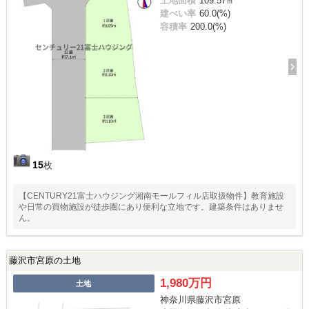
土地面積
109.57㎡
建ぺい率
60.0(%)
容積率
200.0(%)
15
枚
【CENTURY21富士ハウジング湘南モールフィル店取扱物件】教育施設
や日常の買物施設が徒歩圏にあり便利な立地です。建築条件はありませ
ん。
藤沢市宮原の土地
1,980万円
土地
神奈川県藤沢市宮原