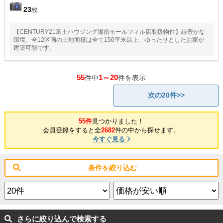
23
枚
【CENTURY21富士ハウジング湘南モールフィル店取扱物件】緑豊かな
環境、全12区画の土地面積は全て150平米以上、ゆったりとしたお家が
建築可能です。
55
1～20
件中
件を表示
次の20件>>
55件
見つかりました！
会員登録をすると全
2682
件の中から探せます。
今すぐ見る
条件を絞り込む
さらに絞り込んで検索する