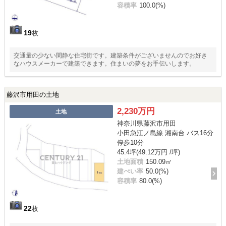
容積率
100.0(%)
19
枚
交通量の少ない閑静な住宅街です。建築条件がございませんのでお好き
なハウスメーカーで建築できます。住まいの夢をお手伝いします。
藤沢市用田の土地
2,230万円
土地
神奈川県藤沢市用田
小田急江ノ島線 湘南台 バス16分
停歩10分
45.4坪(49.12万円 /坪)
土地面積
150.09㎡
建ぺい率
50.0(%)
容積率
80.0(%)
22
枚