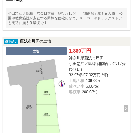
枚
小田急江ノ島線「六会日大前」駅徒歩13分 「湘南台」駅も徒歩圏 公
園や教育施設が点在する閑静な住宅街かつ、スーパーやドラッグストア
も周辺に揃う住環境です
藤沢市用田の土地
値下がり
1,880万円
土地
神奈川県藤沢市用田
小田急江ノ島線 湘南台 バス17分
停歩1分
32.97坪(57.02万円 /坪)
土地面積
109.00㎡
建ぺい率
60.0(%)
容積率
200.0(%)