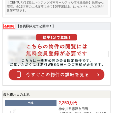
【CENTURY21富士ハウジング湘南モールフィル店取扱物件】緑豊かな
環境、全12区画の土地面積は全て150平米以上、ゆったりとしたお家が
建築可能です。
【会員様限定で公開中！】
会員限定
藤沢市用田の土地
2,250万円
土地
神奈川県藤沢市用田