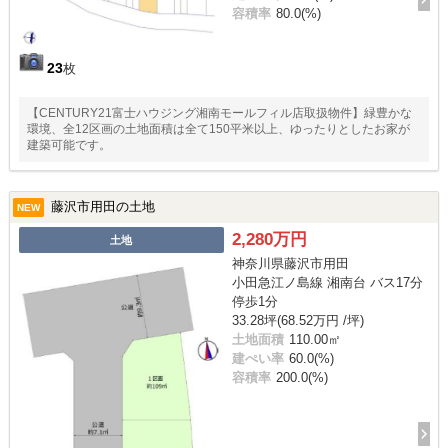
容積率
80.0(%)
23
枚
【CENTURY21富士ハウジング湘南モールフィル店取扱物件】緑豊かな
環境、全12区画の土地面積は全て150平米以上、ゆったりとしたお家が
建築可能です。
藤沢市用田の土地
NEW
2,280万円
土地
神奈川県藤沢市用田
小田急江ノ島線 湘南台 バス17分
停歩1分
33.28坪(68.52万円 /坪)
土地面積
110.00㎡
建ぺい率
60.0(%)
容積率
200.0(%)