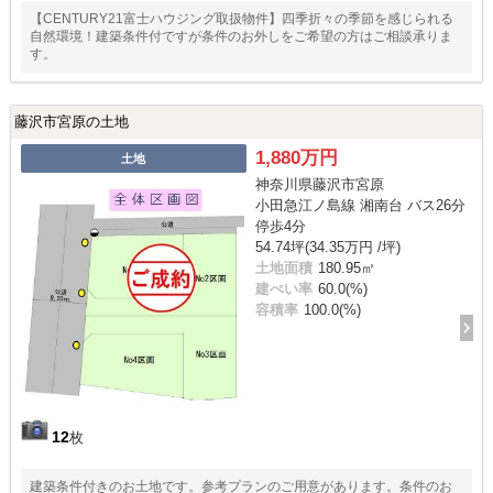
【CENTURY21富士ハウジング取扱物件】四季折々の季節を感じられる
自然環境！建築条件付ですが条件のお外しをご希望の方はご相談承りま
す。
藤沢市宮原の土地
1,880万円
土地
神奈川県藤沢市宮原
小田急江ノ島線 湘南台 バス26分
停歩4分
54.74坪(34.35万円 /坪)
土地面積
180.95㎡
建ぺい率
60.0(%)
容積率
100.0(%)
12
枚
建築条件付きのお土地です。参考プランのご用意があります。条件のお