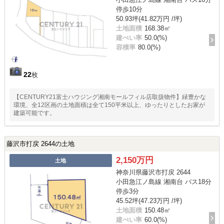
停歩10分
50.93坪(41.82万円 /坪)
土地面積
168.38㎡
建ぺい率
50.0(%)
容積率
80.0(%)
22
枚
【CENTURY21富士ハウジング湘南モールフィル店取扱物件】緑豊かな
環境、全12区画の土地面積は全て150平米以上、ゆったりとしたお家が
建築可能です。
藤沢市打戻 2644の土地
2,150万円
土地
神奈川県藤沢市打戻 2644
小田急江ノ島線 湘南台 バス18分
停歩3分
45.52坪(47.23万円 /坪)
土地面積
150.48㎡
建ぺい率
60.0(%)