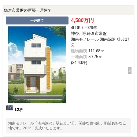
鎌倉市常盤の新築一戸建て
4,580万円
一戸建て
4LDK / 2026年
神奈川県鎌倉市常盤
湘南モノレール 湘南深沢 徒歩17
分
建物面積
111.68㎡
土地面積
80.75㎡
(24.43坪)
12
枚
湘南モノレール「湘南深沢」駅徒歩17分、閑静な住宅街、眺望良好な立
地です。2026.3完成いたします。