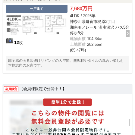
7,680万円
一戸建て
4LDK / 2026年
神奈川県鎌倉市梶原3丁目
湘南モノレール 湘南深沢 バス5分
停歩8分
建物面積
104.34㎡
12
枚
土地面積
282.55㎡
(85.47坪)
邸宅感のある吹抜けリビングの大空間、無垢材やタイルの風合い楽しむ
本物志向のお家です。
【会員様限定で公開中！】
会員限定