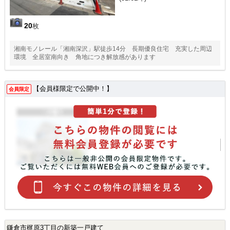
20
枚
湘南モノレール「湘南深沢」駅徒歩14分 長期優良住宅 充実した周辺
環境 全居室南向き 角地につき解放感があります
【会員様限定で公開中！】
会員限定
鎌倉市梶原3丁目の新築一戸建て