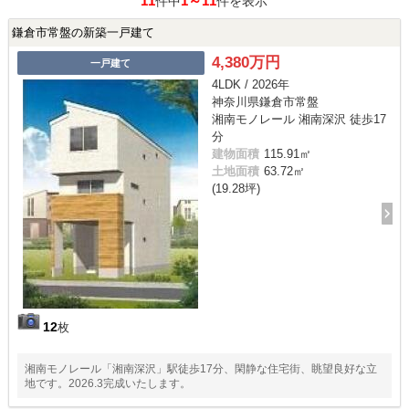
11
1～11
件中
件を表示
鎌倉市常盤の新築一戸建て
4,380万円
一戸建て
4LDK / 2026年
神奈川県鎌倉市常盤
湘南モノレール 湘南深沢 徒歩17
分
建物面積
115.91㎡
土地面積
63.72㎡
(19.28坪)
12
枚
湘南モノレール「湘南深沢」駅徒歩17分、閑静な住宅街、眺望良好な立
地です。2026.3完成いたします。