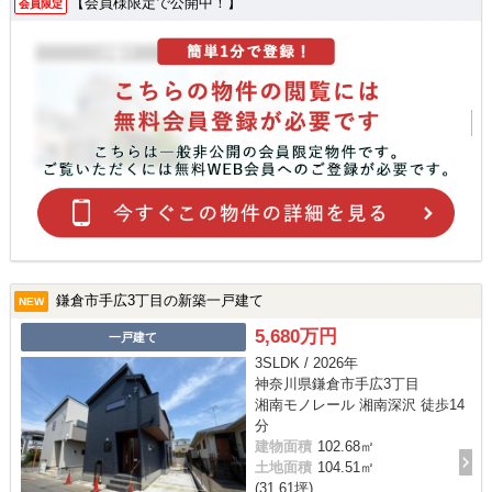
【会員様限定で公開中！】
会員限定
鎌倉市手広3丁目の新築一戸建て
NEW
5,680万円
一戸建て
3SLDK / 2026年
神奈川県鎌倉市手広3丁目
湘南モノレール 湘南深沢 徒歩14
分
建物面積
102.68㎡
土地面積
104.51㎡
(31.61坪)