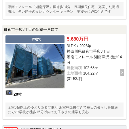
湘南モノレール「湘南深沢」駅徒歩14分 長期優良住宅 充実した周辺
環境 使い勝手の良いカウンターキッチン 主寝室にWIC付きです
鎌倉市手広3丁目の新築一戸建て
5,680万円
一戸建て
3LDK / 2026年
神奈川県鎌倉市手広3丁目
湘南モノレール 湘南深沢 徒歩14
分
建物面積
102.68㎡
土地面積
104.22㎡
(31.53坪)
20
枚
全室6帖以上のゆとりある間取り 浴室乾燥機付きで毎日の暮らしを快適
に 小中学校が徒歩15分以内でお子さまの通学も安心