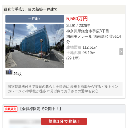
鎌倉市手広3丁目の新築一戸建て
5,580万円
一戸建て
3LDK / 2026年
神奈川県鎌倉市手広3丁目
湘南モノレール 湘南深沢 徒歩14
分
建物面積
112.61㎡
土地面積
96.19㎡
(29.1坪)
21
枚
浴室乾燥機付きで毎日の暮らしを快適に 愛車を雨風から守るビルトイン
ガレージ 小中学校が徒歩15分以内でお子さまの通学も安心
【会員様限定で公開中！】
会員限定