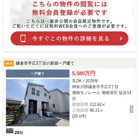
鎌倉市手広3丁目の新築一戸建て
NEW
5,580万円
一戸建て
3LDK / 2026年
神奈川県鎌倉市手広3丁目
湘南モノレール 湘南深沢 徒歩14
分
建物面積
112.62㎡
土地面積
96.21㎡
(29.1坪)
20
枚