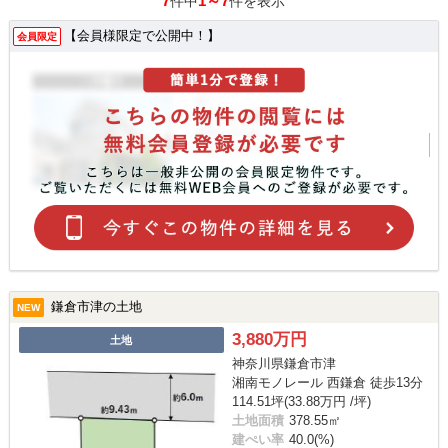
7
1～7
件中
件を表示
【会員様限定で公開中！】
会員限定
鎌倉市津の土地
NEW
3,880万円
土地
神奈川県鎌倉市津
湘南モノレール 西鎌倉 徒歩13分
114.51坪(33.88万円 /坪)
土地面積
378.55㎡
建ぺい率
40.0(%)