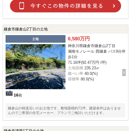
鎌倉市鎌倉山2丁目の土地
6,580万円
土地
神奈川県鎌倉市鎌倉山2丁目
湘南モノレール 西鎌倉 バス9分停
歩1分
71.16坪(92.47万円 /坪)
土地面積
235.23㎡
建ぺい率
40.0(%)
容積率
80.0(%)
16
枚
鎌倉山の桜道沿いのお土地です。敷地面積約71坪、建築条件はありませ
んのでご希望の住宅メーカー、プランでご検討いただけます。
鎌倉市津西1丁目の土地