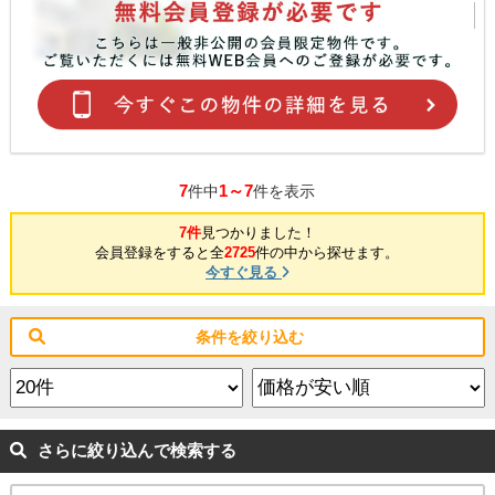
7
1～7
件中
件を表示
7件
見つかりました！
会員登録をすると全
2725
件の中から探せます。
今すぐ見る
条件を絞り込む
さらに絞り込んで検索する