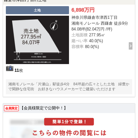
6,898万円
土地
神奈川県鎌倉市津西1丁目
湘南モノレール 西鎌倉 徒歩9分
84.08坪(82.04万円 /坪)
土地面積
277.95㎡
建ぺい率
40.0(%)
容積率
80.0(%)
11
枚
湘南モノレール「片瀬山」駅徒歩4分 84坪超の広々とした土地 緑豊か
で閑静な住宅街 お好きなハウスメーカーでご建築いただけます
【会員様限定で公開中！】
会員限定