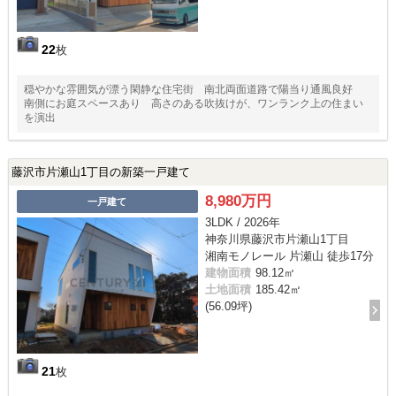
22
枚
穏やかな雰囲気が漂う閑静な住宅街 南北両面道路で陽当り通風良好
南側にお庭スペースあり 高さのある吹抜けが、ワンランク上の住まい
を演出
藤沢市片瀬山1丁目の新築一戸建て
8,980万円
一戸建て
3LDK / 2026年
神奈川県藤沢市片瀬山1丁目
湘南モノレール 片瀬山 徒歩17分
建物面積
98.12㎡
土地面積
185.42㎡
(56.09坪)
21
枚