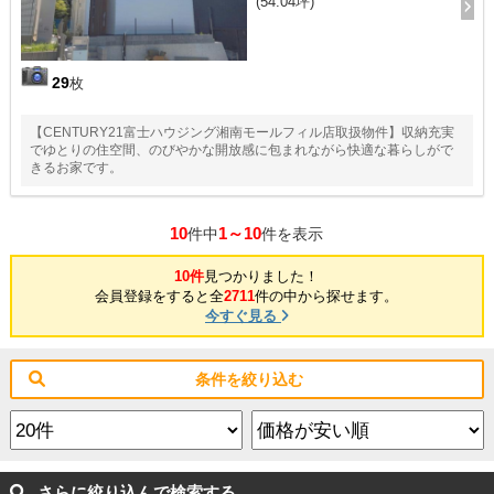
(54.04坪)
29
枚
【CENTURY21富士ハウジング湘南モールフィル店取扱物件】収納充実
でゆとりの住空間、のびやかな開放感に包まれながら快適な暮らしがで
きるお家です。
10
1～10
件中
件を表示
10件
見つかりました！
会員登録をすると全
2711
件の中から探せます。
今すぐ見る
条件を絞り込む
さらに絞り込んで検索する