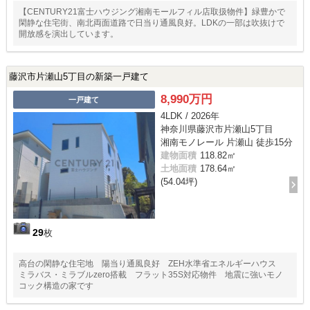
【CENTURY21富士ハウジング湘南モールフィル店取扱物件】緑豊かで
閑静な住宅街、南北両面道路で日当り通風良好。LDKの一部は吹抜けで
開放感を演出しています。
藤沢市片瀬山5丁目の新築一戸建て
8,990万円
一戸建て
4LDK / 2026年
神奈川県藤沢市片瀬山5丁目
湘南モノレール 片瀬山 徒歩15分
建物面積
118.82㎡
土地面積
178.64㎡
(54.04坪)
29
枚
高台の閑静な住宅地 陽当り通風良好 ZEH水準省エネルギーハウス
ミラバス・ミラブルzero搭載 フラット35S対応物件 地震に強いモノ
コック構造の家です