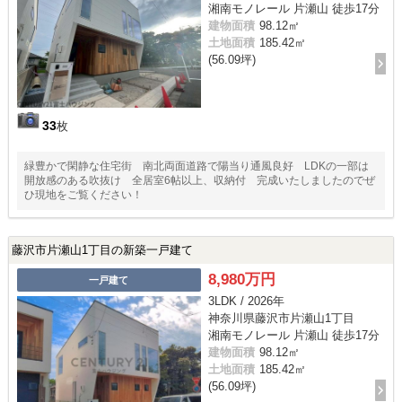
湘南モノレール 片瀬山 徒歩17分
建物面積
98.12㎡
土地面積
185.42㎡
(56.09坪)
33
枚
緑豊かで閑静な住宅街 南北両面道路で陽当り通風良好 LDKの一部は
開放感のある吹抜け 全居室6帖以上、収納付 完成いたしましたのでぜ
ひ現地をご覧ください！
藤沢市片瀬山1丁目の新築一戸建て
8,980万円
一戸建て
3LDK / 2026年
神奈川県藤沢市片瀬山1丁目
湘南モノレール 片瀬山 徒歩17分
建物面積
98.12㎡
土地面積
185.42㎡
(56.09坪)