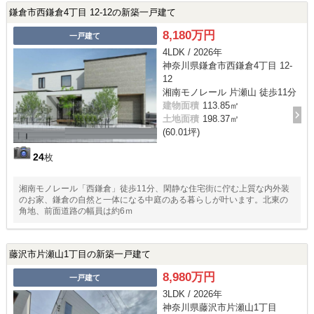
鎌倉市西鎌倉4丁目 12-12の新築一戸建て
8,180万円
一戸建て
4LDK / 2026年
神奈川県鎌倉市西鎌倉4丁目 12-
12
湘南モノレール 片瀬山 徒歩11分
建物面積
113.85㎡
土地面積
198.37㎡
(60.01坪)
24
枚
湘南モノレール「西鎌倉」徒歩11分、閑静な住宅街に佇む上質な内外装
のお家、鎌倉の自然と一体になる中庭のある暮らしが叶います。北東の
角地、前面道路の幅員は約6ｍ
藤沢市片瀬山1丁目の新築一戸建て
8,980万円
一戸建て
3LDK / 2026年
神奈川県藤沢市片瀬山1丁目