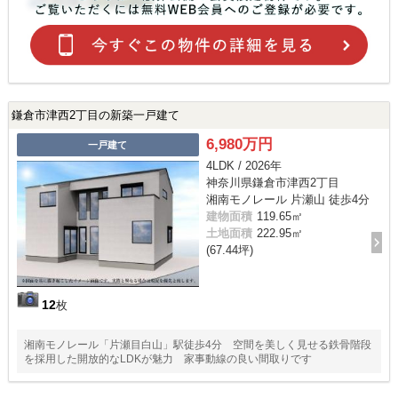
鎌倉市津西2丁目の新築一戸建て
6,980万円
一戸建て
4LDK / 2026年
神奈川県鎌倉市津西2丁目
湘南モノレール 片瀬山 徒歩4分
建物面積
119.65㎡
土地面積
222.95㎡
(67.44坪)
12
枚
湘南モノレール「片瀬目白山」駅徒歩4分 空間を美しく見せる鉄骨階段
を採用した開放的なLDKが魅力 家事動線の良い間取りです