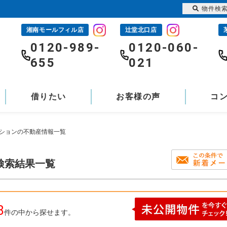
物件検
湘南モールフィル店
辻堂北口店
-
0120-989-
0120-060-
655
021
借りたい
お客様の声
コ
ンションの不動産情報一覧
検索結果一覧
8
件の中から探せます。