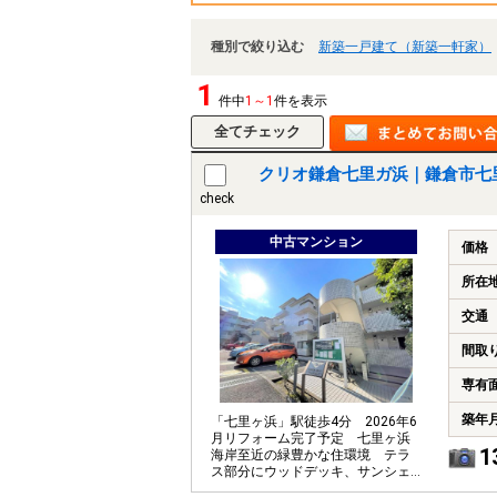
種別で絞り込む
新築一戸建て（新築一軒家）
1
件中
1～1
件を表示
クリオ鎌倉七里ガ浜｜鎌倉市七
check
中古マンション
価格
所在
交通
間取
専有
築年
「七里ヶ浜」駅徒歩4分 2026年6
月リフォーム完了予定 七里ヶ浜
1
海岸至近の緑豊かな住環境 テラ
ス部分にウッドデッキ、サンシェ
ード付きです