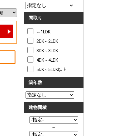
間取り
～1LDK
2DK～2LDK
3DK～3LDK
4DK～4LDK
5DK～5LDK以上
築年数
建物面積
～