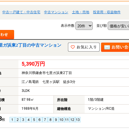
中古一戸建て・中古住宅
中古マンション
土地・売地
投資用・収益物件
表示件数
並び順
里ガ浜東2丁目の中古マンション
5,390万円
神奈川県鎌倉市七里ガ浜東2丁目
地
江ノ島電鉄 七里ヶ浜駅 徒歩3分
3LDK
り
87.98㎡
1階/3階建
面積
所在階
1988年6月
マンション/RC造
月
建物構造
3
枚