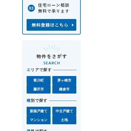
エ
リアで探す
寒川町
茅ヶ崎市
藤沢市
鎌倉市
種
別で探す
新築戸建て
中古戸建て
マンション
土地