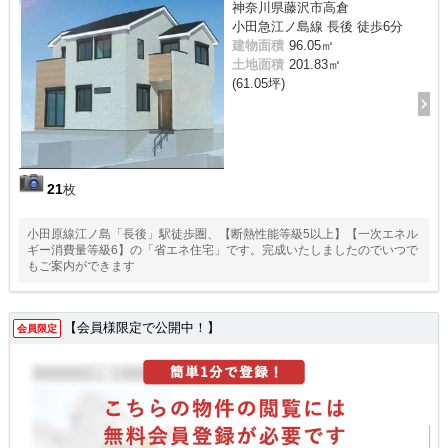
神奈川県藤沢市高倉
小田急江ノ島線 長後 徒歩6分
建物面積
96.05㎡
土地面積
201.83㎡
(61.05坪)
21
枚
小田原線江ノ島「長後」駅徒歩圏、【断熱性能等級5以上】【一次エネル
ギー消費量等級6】の「省エネ住宅」です。完成いたしましたのでいつで
もご案内ができます
【会員様限定で公開中！】
会員限定