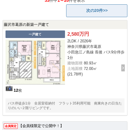
33
1～20
件中
件を表示
次の20件>>
藤沢市葛原の新築一戸建て
2,580万円
一戸建て
2LDK / 2026年
神奈川県藤沢市葛原
小田急江ノ島線 長後 バス9分停歩
1分
建物面積
80.93㎡
土地面積
72.00㎡
(21.78坪)
12
枚
バス停徒歩1分 全居室収納付 フラット35利用可能 南東向きの日当た
りのいい２階リビングです。
【会員様限定で公開中！】
会員限定