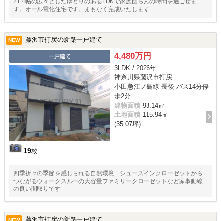
21.4帖の広々としたゆとりのあるLDKで家族団らんの時間を過ごせま
す。オール電化住宅です。まもなく完成いたします
藤沢市打戻の新築一戸建て
NEW
4,480万円
一戸建て
3LDK / 2026年
神奈川県藤沢市打戻
小田急江ノ島線 長後 バス14分停
歩2分
建物面積
93.14㎡
土地面積
115.94㎡
(35.07坪)
19
枚
四季折々の季節を感じられる自然環境 シューズインクローゼットから
つながるウォークスルーの大容量ファミリークローゼットなど家事動線
の良い間取りです
藤沢市打戻の新築一戸建て
NEW