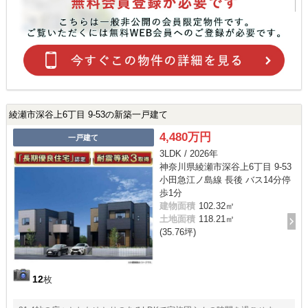
綾瀬市深谷上6丁目 9-53の新築一戸建て
4,480万円
一戸建て
3LDK / 2026年
神奈川県綾瀬市深谷上6丁目 9-53
小田急江ノ島線 長後 バス14分停
歩1分
建物面積
102.32㎡
土地面積
118.21㎡
(35.76坪)
12
枚