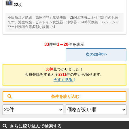
22
枚
小田急江ノ島線「高座渋谷」駅徒歩圏、ZEH水準省エネ住宅対応のお家
です。浴室乾燥・ビルトイン食洗器・浄水器・24時間換気・ハンドシャ
ワー付洗面台等多彩な設備です
33
1～20
件中
件を表示
次の20件>>
33件
見つかりました！
会員登録をすると全
2711
件の中から探せます。
今すぐ見る
条件を絞り込む
さらに絞り込んで検索する