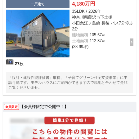
4,180万円
一戸建て
3SLDK / 2026年
神奈川県藤沢市下土棚
小田急江ノ島線 長後 バス7分停歩
2分
建物面積
105.57㎡
土地面積
112.37㎡
(33.99坪)
27
枚
「設計・建設性能評価書」取得、「子育てグリーン住宅支援事業」に申
請可能です。モデルハウスにご案内ができますので現地と合わせて是非
ご覧くださいませ。
【会員様限定で公開中！】
会員限定