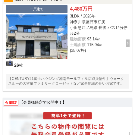
4,480万円
一戸建て
3LDK / 2026年
神奈川県藤沢市打戻
小田急江ノ島線 長後 バス14分停
歩2分
建物面積
93.14㎡
土地面積
115.94㎡
(35.07坪)
26
枚
【CENTURY21富士ハウジング湘南モールフィル店取扱物件】ウォーク
スルーの大容量ファミリークローゼットなど家事動線の良いお家です。
【会員様限定で公開中！】
会員限定