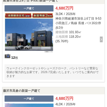
綾瀬市深谷上6丁目 9-53の新築一戸建て
4,680万円
一戸建て
3LDK / 2026年
神奈川県綾瀬市深谷上6丁目 9-53
小田急江ノ島線 長後 バス16分停
歩2分
建物面積
101.93㎡
土地面積
118.20㎡
(35.76坪)
12
枚
ウォークインクローゼットやシューズクローク、パントリーなど豊富な
収納が魅力的なお家です。2026.7完成いたします。いつでもご案内がで
きます
藤沢市高倉の新築一戸建て
4,680万円
一戸建て
4LDK / 2026年