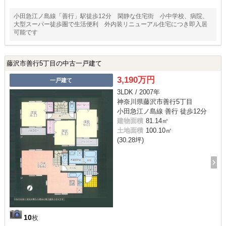
小田急江ノ島線「善行」駅徒歩12分 閑静な住宅街 小中学校、病院、
大型スーパー徒歩圏で生活便利 外内装リニューアル住宅につき即入居
可能です
藤沢市善行5丁目の中古一戸建て
3,190万円
一戸建て
3LDK / 2007年
神奈川県藤沢市善行5丁目
小田急江ノ島線 善行 徒歩12分
建物面積
81.14㎡
土地面積
100.10㎡
(30.28坪)
10
枚