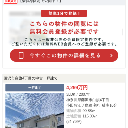
【会員様限定で公開中！】
会員限定
藤沢市白旗4丁目の中古一戸建て
4,299万円
一戸建て
3LDK / 2007年
神奈川県藤沢市白旗4丁目
小田急江ノ島線 善行 徒歩16分
建物面積
90.88㎡
土地面積
115.00㎡
(34.79坪)