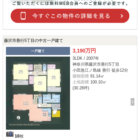
藤沢市善行5丁目の中古一戸建て
3,190万円
一戸建て
3LDK / 2007年
神奈川県藤沢市善行5丁目
小田急江ノ島線 善行 徒歩12分
建物面積
81.14㎡
土地面積
100.10㎡
(30.28坪)
10
枚