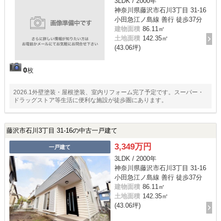
3LDK / 2000年
神奈川県藤沢市石川3丁目 31-16
小田急江ノ島線 善行 徒歩37分
建物面積
86.11㎡
土地面積
142.35㎡
(43.06坪)
0
枚
2026.1外壁塗装・屋根塗装、室内リフォーム完了予定です。スーパー・
ドラッグストア等生活に便利な施設が徒歩圏にあります。
藤沢市石川3丁目 31-16の中古一戸建て
3,349万円
一戸建て
3LDK / 2000年
神奈川県藤沢市石川3丁目 31-16
小田急江ノ島線 善行 徒歩37分
建物面積
86.11㎡
土地面積
142.35㎡
(43.06坪)