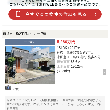
藤沢市白旗2丁目の中古一戸建て
5,280万円
一戸建て
1SLDK / 2017年
神奈川県藤沢市白旗2丁目
小田急江ノ島線 善行 徒歩22分
建物面積
86.6㎡
土地面積
120.25㎡
(36.38坪)
36
枚
セキスイハイム施工の『長期優良物件』 全館空調、太陽光発電など充
実の仕様設備です。2階リビングは畳コーナーと合わせると20帖超 2台
駐車可能