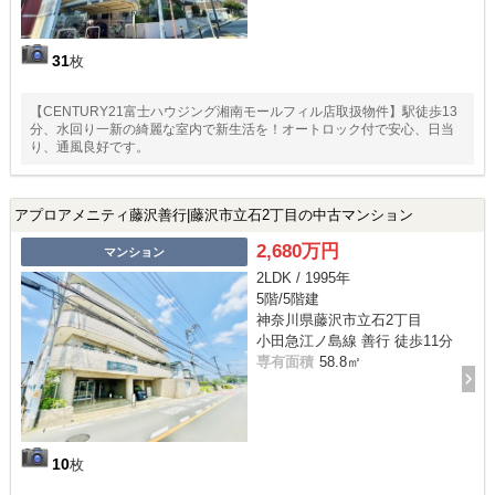
31
枚
【CENTURY21富士ハウジング湘南モールフィル店取扱物件】駅徒歩13
分、水回り一新の綺麗な室内で新生活を！オートロック付で安心、日当
り、通風良好です。
アプロアメニティ藤沢善行|藤沢市立石2丁目の中古マンション
2,680万円
マンション
2LDK / 1995年
5階/5階建
神奈川県藤沢市立石2丁目
小田急江ノ島線 善行 徒歩11分
専有面積
58.8㎡
10
枚