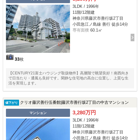
3LDK / 1996年
11階/12階建
神奈川県藤沢市善行坂2丁目
小田急江ノ島線 善行 徒歩14分
専有面積
60.1㎡
33
枚
【CENTURY21富士ハウジング取扱物件】高層階で眺望良好！南西向き
で日当たり・通風も良好です。閑静な住宅地の高台に位置し、上質な生
活を実現します。
クリオ藤沢善行伍番館|藤沢市善行坂2丁目の中古マンション
値下がり
3,280万円
マンション
3LDK / 1996年
11階/12階建
神奈川県藤沢市善行坂2丁目
小田急江ノ島線 善行 徒歩14分