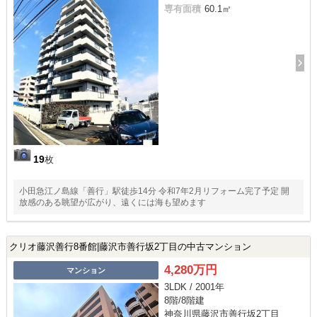
専有面積
60.1㎡
19
枚
小田急江ノ島線「善行」駅徒歩14分 令和7年2月リフォーム完了予定 開
放感のある眺望が広がり、遠くには海も望めます
クリオ藤沢善行8番館|藤沢市善行坂2丁目の中古マンション
4,280万円
マンション
3LDK / 2001年
8階/8階建
神奈川県藤沢市善行坂2丁目