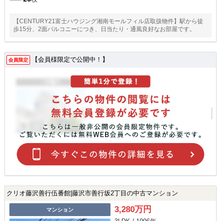
【CENTURY21富士ハウジング湘南モールフィル店取扱物件】駅から徒
歩15分、2面バルコニーにつき、日当たり・通風良好なお部屋です。
【会員様限定で公開中！】
会員限定
クリオ藤沢善行伍番館|藤沢市善行坂2丁目の中古マンション
3,280万円
マンション