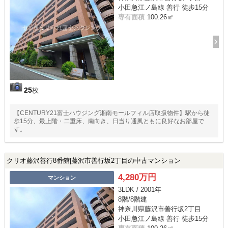
小田急江ノ島線 善行 徒歩15分
専有面積
100.26㎡
25
枚
【CENTURY21富士ハウジング湘南モールフィル店取扱物件】駅から徒
歩15分、最上階・二重床、南向き、日当り通風ともに良好なお部屋で
す。
クリオ藤沢善行8番館|藤沢市善行坂2丁目の中古マンション
4,280万円
マンション
3LDK / 2001年
8階/8階建
神奈川県藤沢市善行坂2丁目
小田急江ノ島線 善行 徒歩15分