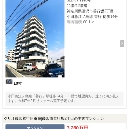
3LDK / 1996年
11階/12階建
神奈川県藤沢市善行坂2丁目
小田急江ノ島線 善行 徒歩14分
専有面積
60.1㎡
19
枚
小田急江ノ島線「善行」駅徒歩14分 11階で眺望良好、遠くに海が見え
ます。令和7年2月リフォーム完了予定です。
クリオ藤沢善行伍番館|藤沢市善行坂2丁目の中古マンション
3,280万円
マンション