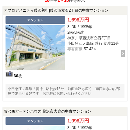
18
1～18
件中
件を表示
アプロアメニティ藤沢善行|藤沢市立石2丁目の中古マンション
1,698万円
マンション
3LDK / 1995年
2階/5階建
神奈川県藤沢市立石2丁目
小田急江ノ島線 善行 徒歩11分
専有面積
57.42㎡
36
枚
小田急江ノ島線「善行」駅徒歩15分 前面道路も広く、南西向きのお部
屋で陽当り良好です お気軽にお問い合わせください
藤沢西ガーデンハウス|藤沢市大庭の中古マンション
1,998万円
マンション
3LDK / 1992年