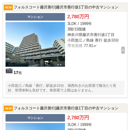
フォルスコート藤沢善行|藤沢市善行坂1丁目の中古マンション
NEW
2,780万円
マンション
3LDK / 1999年
3階/15階建
神奈川県藤沢市善行坂1丁目
小田急江ノ島線 善行 徒歩10分
専有面積
77.81㎡
17
枚
小田急江ノ島線「善行」駅徒歩10分、南西向きのお部屋で陽当たり良
好、管理体制も良好です。角部屋で上階はありません。
フォルスコート藤沢善行|藤沢市善行坂1丁目の中古マンション
NEW
2,780万円
マンション
3LDK / 1999年