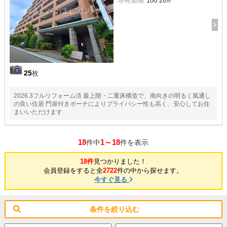
専有面積
100.26㎡
25
枚
2026.3フルリフォーム済 最上階・二重床構造で、南向きの明るく風通し
の良い住居 門扉付きポーチによりプライバシー性も高く、安心してお住
まいいただけます
18
1～18
件中
件を表示
18件
見つかりました！
会員登録をすると全
2722
件の中から探せます。
今すぐ見る
条件を絞り込む