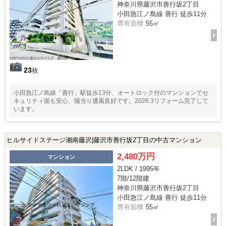
神奈川県藤沢市善行坂2丁目
小田急江ノ島線 善行 徒歩11分
専有面積
55㎡
23
枚
小田急江ノ島線「善行」駅徒歩13分、オートロック付のマンションでセ
キュリティ面も安心、陽当り通風良好です。2026.3リフォーム完了して
います。
ヒルサイドステージ湘南藤沢|藤沢市善行坂2丁目の中古マンション
2,480万円
マンション
2LDK / 1995年
7階/12階建
神奈川県藤沢市善行坂2丁目
小田急江ノ島線 善行 徒歩11分
専有面積
55㎡