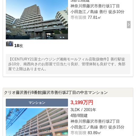
3階/15階建
神奈川県藤沢市善行坂1丁目
小田急江ノ島線 善行 徒歩10分
専有面積
77.81㎡
18
枚
【CENTURY21富士ハウジング湘南モールフィル店取扱物件】善行駅徒
歩10分、南西向きのお部屋で日当たり良好、管理体制も良好です。角部
屋で上階はありません。
クリオ藤沢善行8番館|藤沢市善行坂2丁目の中古マンション
3,199万円
マンション
3LDK / 2001年
4階/8階建
神奈川県藤沢市善行坂2丁目
小田急江ノ島線 善行 徒歩15分
専有面積
83.89㎡