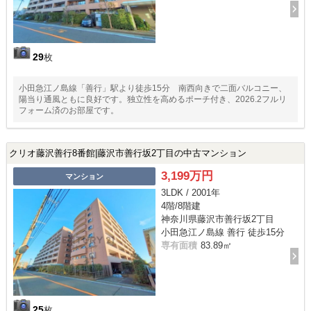
29
枚
小田急江ノ島線「善行」駅より徒歩15分 南西向きで二面バルコニー、
陽当り通風ともに良好です。独立性を高めるポーチ付き、2026.2フルリ
フォーム済のお部屋です。
クリオ藤沢善行8番館|藤沢市善行坂2丁目の中古マンション
3,199万円
マンション
3LDK / 2001年
4階/8階建
神奈川県藤沢市善行坂2丁目
小田急江ノ島線 善行 徒歩15分
専有面積
83.89㎡
25
枚