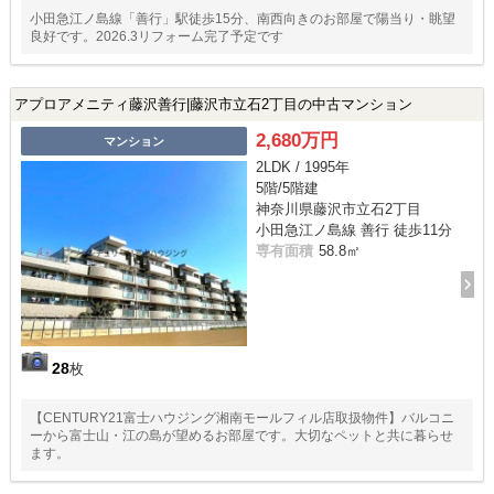
小田急江ノ島線「善行」駅徒歩15分、南西向きのお部屋で陽当り・眺望
良好です。2026.3リフォーム完了予定です
アプロアメニティ藤沢善行|藤沢市立石2丁目の中古マンション
2,680万円
マンション
2LDK / 1995年
5階/5階建
神奈川県藤沢市立石2丁目
小田急江ノ島線 善行 徒歩11分
専有面積
58.8㎡
28
枚
【CENTURY21富士ハウジング湘南モールフィル店取扱物件】バルコニ
ーから富士山・江の島が望めるお部屋です。大切なペットと共に暮らせ
ます。