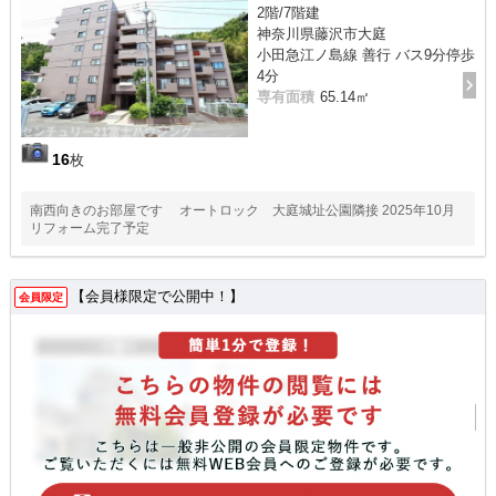
2階/7階建
神奈川県藤沢市大庭
小田急江ノ島線 善行 バス9分停歩
4分
専有面積
65.14㎡
16
枚
南西向きのお部屋です オートロック 大庭城址公園隣接 2025年10月
リフォーム完了予定
【会員様限定で公開中！】
会員限定