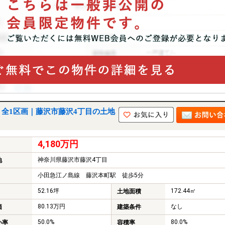
全1区画｜藤沢市藤沢4丁目の土地
4,180万円
神奈川県藤沢市藤沢4丁目
地
小田急江ノ島線 藤沢本町駅 徒歩5分
52.16坪
172.44㎡
土地面積
80.13万円
なし
価
建築条件
50.0%
80.0%
い率
容積率