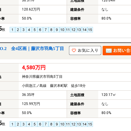
36.31坪
120.04㎡
土地面積
120.62万円
なし
価
建築条件
50.0%
80.0%
い率
容積率
5
枚
O.2 全4区画｜藤沢市羽鳥5丁目
4,580万円
神奈川県藤沢市羽鳥5丁目
地
小田急江ノ島線 藤沢本町駅 徒歩18分
36.35坪
120.17㎡
土地面積
125.99万円
なし
価
建築条件
50.0%
80.0%
い率
容積率
5
枚