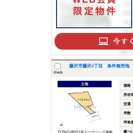
藤沢市藤沢4丁目 条件無売地 
check
土地
価格
所在
交通
坪数
坪単
建ぺ
【CENTURY21富士ハウジング湘南