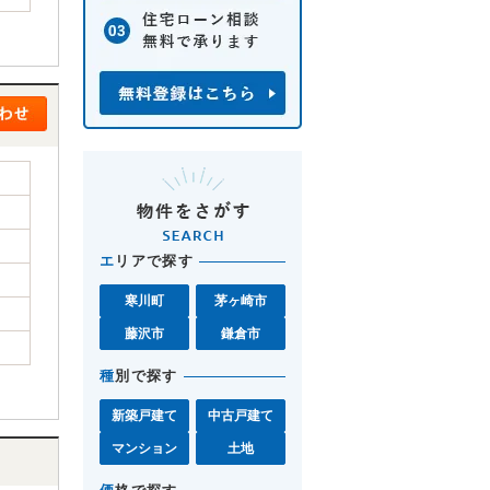
エ
リアで探す
寒川町
茅ヶ崎市
藤沢市
鎌倉市
種
別で探す
新築戸建て
中古戸建て
マンション
土地