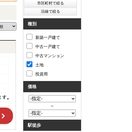
種別
新築一戸建て
中古一戸建て
中古マンション
土地
投資用
価格
～
駅徒歩