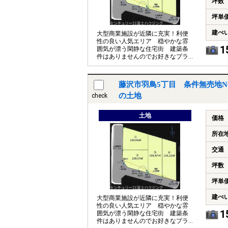
坪数
坪単
建ぺ
大型商業施設が近隣に充実！利便
性の良い人気エリア 穏やかな雰
1
囲気が漂う閑静な住宅街 建築条
件はありませんのでお好きなプラ
ン、間取で理想のお家をご建築く
ださいませ
藤沢市羽鳥5丁目 条件無売地N
の土地
check
土地
価格
所在
交通
坪数
坪単
建ぺ
大型商業施設が近隣に充実！利便
性の良い人気エリア 穏やかな雰
1
囲気が漂う閑静な住宅街 建築条
件はありませんのでお好きなプラ