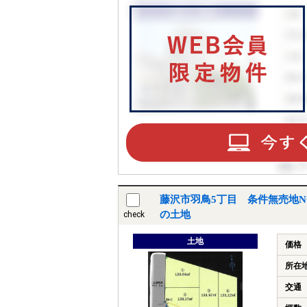
藤沢市羽鳥5丁目 条件無売地N
の土地
check
土地
価格
所在
交通