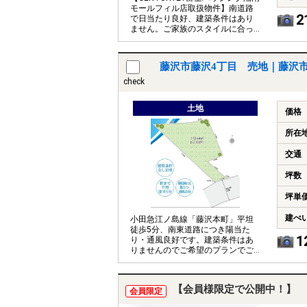
モールフィル店取扱物件】南道路
2
で日当たり良好、建築条件はあり
ません。ご家族のスタイルに合っ
た住まいをご提案します。
藤沢市藤沢4丁目 売地｜藤沢
check
土地
価格
所在
交通
坪数
坪単
建ぺ
小田急江ノ島線「藤沢本町」平坦
徒歩5分、南東道路につき陽当た
1
り・通風良好です。建築条件はあ
りませんのでご希望のプランでご
検討いただけます。
【会員様限定で公開中！】
会員限定