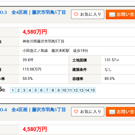
O.3 全4区画｜藤沢市羽鳥5丁目
4,580万円
神奈川県藤沢市羽鳥5丁目
地
小田急江ノ島線 藤沢本町駅 徒歩18分
39.8坪
131.57㎡
土地面積
115.08万円
なし
価
建築条件
50.0%
80.0%
い率
容積率
5
枚
O.4 全4区画｜藤沢市羽鳥5丁目
4,580万円