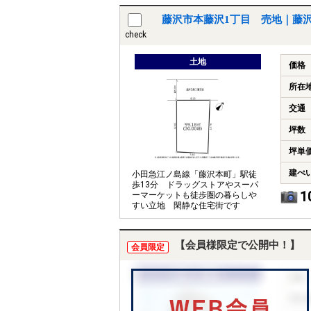
藤沢市本藤沢1丁目 売地｜藤
check
土地
価格
所在
交通
坪数
坪単
建ぺ
小田急江ノ島線「藤沢本町」駅徒
歩13分 ドラッグストアやスーパ
1
ーマーケットも徒歩圏の暮らしや
すい立地 閑静な住宅街です
【会員様限定で公開中！】
会員限定