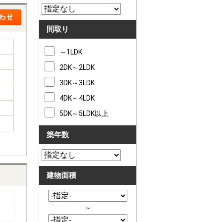
間取り
～1LDK
2DK～2LDK
3DK～3LDK
4DK～4LDK
5DK～5LDK以上
築年数
建物面積
～