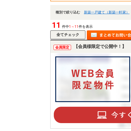
種別で絞り込む
新築一戸建て（新築一軒家）
11
件中
1～11
件を表示
【会員様限定で公開中！】
会員限定