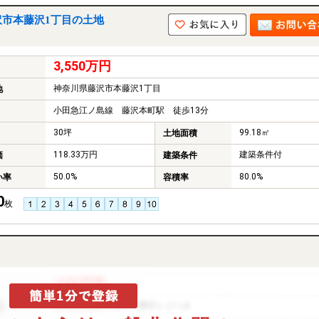
沢市本藤沢1丁目の土地
3,550万円
神奈川県藤沢市本藤沢1丁目
地
小田急江ノ島線 藤沢本町駅 徒歩13分
30坪
99.18㎡
土地面積
118.33万円
建築条件付
価
建築条件
50.0%
80.0%
い率
容積率
0
枚