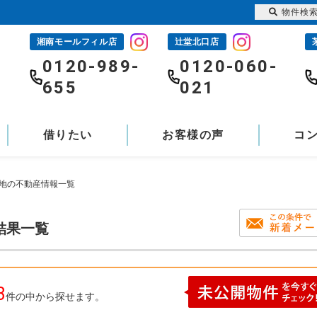
物件検
湘南モールフィル店
辻堂北口店
-
0120-989-
0120-060-
655
021
借りたい
お客様の声
コ
売地の不動産情報一覧
結果一覧
3
件の中から探せます。