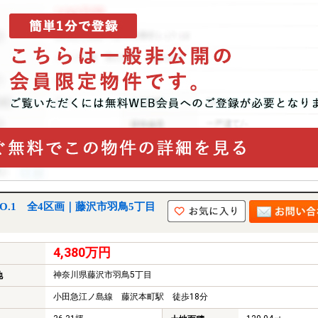
O.1 全4区画｜藤沢市羽鳥5丁目
4,380万円
神奈川県藤沢市羽鳥5丁目
地
小田急江ノ島線 藤沢本町駅 徒歩18分