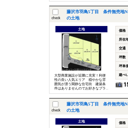
ン、間取で理想のお家をご建築く
ださいませ
藤沢市羽鳥5丁目 条件無売地N
の土地
check
土地
価格
所在
交通
坪数
坪単
建ぺ
大型商業施設が近隣に充実！利便
性の良い人気エリア 穏やかな雰
1
囲気が漂う閑静な住宅街 建築条
件はありませんのでお好きなプラ
ン、間取で理想のお家をご建築く
ださいませ
藤沢市羽鳥5丁目 条件無売地N
の土地
check
土地
価格