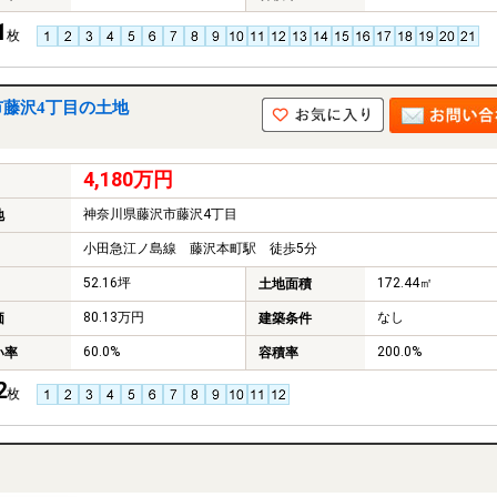
1
枚
市藤沢4丁目の土地
4,180万円
神奈川県藤沢市藤沢4丁目
地
小田急江ノ島線 藤沢本町駅 徒歩5分
52.16坪
172.44㎡
土地面積
80.13万円
なし
価
建築条件
60.0%
200.0%
い率
容積率
2
枚