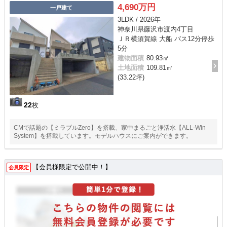
4,690万円
一戸建て
3LDK / 2026年
神奈川県藤沢市渡内4丁目
ＪＲ横須賀線 大船 バス12分停歩
5分
建物面積
80.93㎡
土地面積
109.81㎡
(33.22坪)
22
枚
CMで話題の【ミラブルZero】を搭載、家中まるごと浄活水【ALL-Win
System】を搭載しています。モデルハウスにご案内ができます。
【会員様限定で公開中！】
会員限定