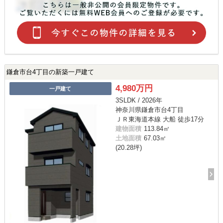
鎌倉市台4丁目の新築一戸建て
4,980万円
一戸建て
3SLDK / 2026年
神奈川県鎌倉市台4丁目
ＪＲ東海道本線 大船 徒歩17分
建物面積
113.84㎡
土地面積
67.03㎡
(20.28坪)