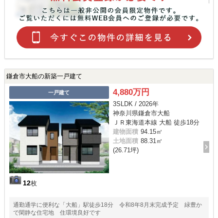
鎌倉市大船の新築一戸建て
4,880万円
一戸建て
3SLDK / 2026年
神奈川県鎌倉市大船
ＪＲ東海道本線 大船 徒歩18分
建物面積
94.15㎡
土地面積
88.31㎡
(26.71坪)
12
枚
通勤通学に便利な「大船」駅徒歩18分 令和8年8月末完成予定 緑豊か
で閑静な住宅地 住環境良好です