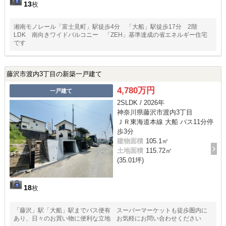
13
枚
湘南モノレール「富士見町」駅徒歩4分 「大船」駅徒歩17分 2階
LDK 南向きワイドバルコニー 「ZEH」基準達成の省エネルギー住宅
です
藤沢市渡内3丁目の新築一戸建て
4,780万円
一戸建て
2SLDK / 2026年
神奈川県藤沢市渡内3丁目
ＪＲ東海道本線 大船 バス11分停
歩3分
建物面積
105.1㎡
土地面積
115.72㎡
(35.01坪)
18
枚
「藤沢」駅「大船」駅までバス便有 スーパーマーケットも徒歩圏内に
あり、日々のお買い物に便利な立地 お気軽にお問い合わせください