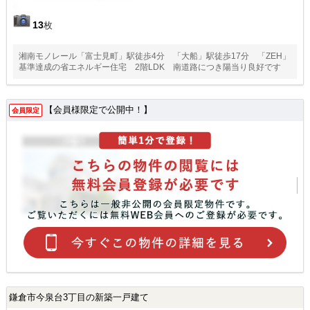
13
枚
湘南モノレール「富士見町」駅徒歩4分 「大船」駅徒歩17分 「ZEH」
基準達成の省エネルギー住宅 2階LDK 南道路につき陽当り良好です
【会員様限定で公開中！】
会員限定
鎌倉市今泉台3丁目の新築一戸建て