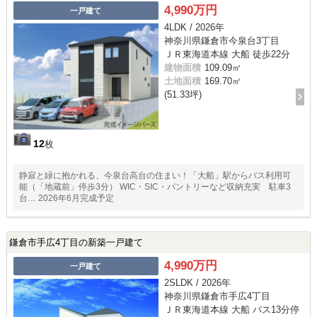
4,990万円
一戸建て
4LDK / 2026年
神奈川県鎌倉市今泉台3丁目
ＪＲ東海道本線 大船 徒歩22分
建物面積
109.09㎡
土地面積
169.70㎡
(51.33坪)
12
枚
静寂と緑に抱かれる、今泉台高台の住まい！「大船」駅からバス利用可
能（「地蔵前」停歩3分） WIC・SIC・パントリーなど収納充実 駐車3
台… 2026年6月完成予定
鎌倉市手広4丁目の新築一戸建て
4,990万円
一戸建て
2SLDK / 2026年
神奈川県鎌倉市手広4丁目
ＪＲ東海道本線 大船 バス13分停