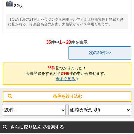
22
枚
【CENTURY21富士ハウジング湘南モールフィル店取扱物件】静寂と緑
に抱かれる、今泉台高台のお家。大船駅からバス利用可能です。
35
1～20
件中
件を表示
次の20件>>
35件
見つかりました！
会員登録をすると全
2448
件の中から探せます。
今すぐ見る
条件を絞り込む
さらに絞り込んで検索する