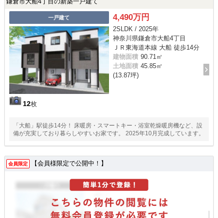
鎌倉市大船4丁目の新築一戸建て
4,490万円
一戸建て
2SLDK / 2025年
神奈川県鎌倉市大船4丁目
ＪＲ東海道本線 大船 徒歩14分
建物面積
90.71㎡
土地面積
45.85㎡
(13.87坪)
12
枚
「大船」駅徒歩14分！ 床暖房・スマートキー・浴室乾燥暖房機など、設
備が充実しており暮らしやすいお家です。 2025年10月完成しています。
【会員様限定で公開中！】
会員限定