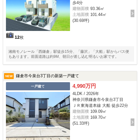
歩4分
建物面積
93.36㎡
土地面積
101.44㎡
(30.69坪)
12
枚
湘南モノレール「西鎌倉」駅徒歩15分、「藤沢」「大船」駅からバス便
もあります。前面道路は約9M、朝日が差し込む明るいお家です。
鎌倉市今泉台3丁目の新築一戸建て
NEW
4,990万円
一戸建て
4LDK / 2026年
神奈川県鎌倉市今泉台3丁目
ＪＲ東海道本線 大船 徒歩22分
建物面積
109.09㎡
土地面積
169.70㎡
(51.33坪)