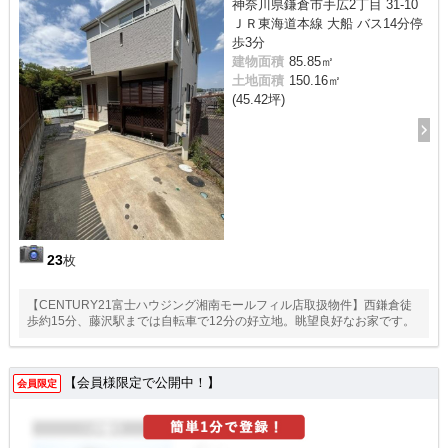
神奈川県鎌倉市手広2丁目 31-10
ＪＲ東海道本線 大船 バス14分停
歩3分
建物面積
85.85㎡
土地面積
150.16㎡
(45.42坪)
23
枚
【CENTURY21富士ハウジング湘南モールフィル店取扱物件】西鎌倉徒
歩約15分、藤沢駅までは自転車で12分の好立地。眺望良好なお家です。
【会員様限定で公開中！】
会員限定