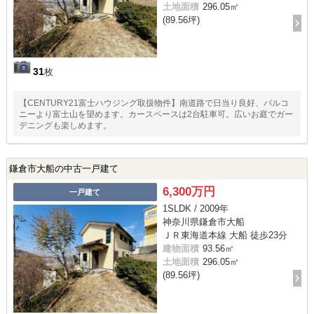
土地面積
296.05㎡
(89.56坪)
31
枚
【CENTURY21富士ハウジング取扱物件】南道路で日当り良好、バルコ
ニーより富士山を望めます。カースペースは2台駐車可。広いお庭でガー
デニングも楽しめます。
鎌倉市大船の中古一戸建て
6,300万円
一戸建て
1SLDK / 2009年
神奈川県鎌倉市大船
ＪＲ東海道本線 大船 徒歩23分
建物面積
93.56㎡
土地面積
296.05㎡
(89.56坪)