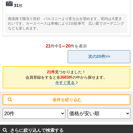
31
枚
南道路で陽当り良好 バルコニーより富士山を望めます。室内は大変き
れいです。カースペースは車種により2台駐車可 広い庭でガーデニング
なども楽しめます。
21
1～20
件中
件を表示
次の20件>>
21件
見つかりました！
会員登録をすると全
2683
件の中から探せます。
今すぐ見る
条件を絞り込む
さらに絞り込んで検索する