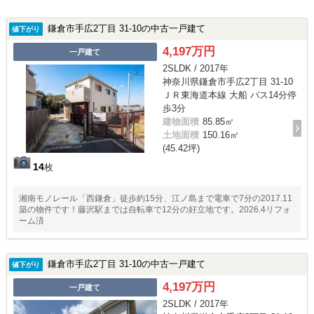
鎌倉市手広2丁目 31-10の中古一戸建て
値下がり
4,197万円
一戸建て
2SLDK / 2017年
神奈川県鎌倉市手広2丁目 31-10
ＪＲ東海道本線 大船 バス14分停
歩3分
建物面積
85.85㎡
土地面積
150.16㎡
(45.42坪)
14
枚
湘南モノレール「西鎌倉」徒歩約15分、江ノ島まで電車で7分の2017.11
築の物件です！藤沢駅までは自転車で12分の好立地です。2026.4リフォ
ーム済
鎌倉市手広2丁目 31-10の中古一戸建て
値下がり
4,197万円
一戸建て
2SLDK / 2017年