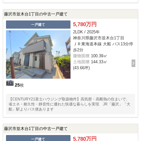
藤沢市並木台1丁目の中古一戸建て
5,780万円
一戸建て
2LDK / 2025年
神奈川県藤沢市並木台1丁目
ＪＲ東海道本線 大船 バス13分停
歩2分
建物面積
100.39㎡
土地面積
144.33㎡
(43.66坪)
25
枚
【CENTURY21富士ハウジング取扱物件】高気密・高断熱の住まいで、
省エネ・耐久性・静音性に優れた快適な暮らしを実現 JR「藤沢」「大
船」駅よりバス便あります
藤沢市並木台1丁目の中古一戸建て
5,780万円
一戸建て