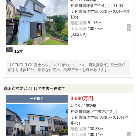
神奈川県鎌倉市台4丁目 11-34
ＪＲ東海道本線 大船 バス8分停歩
10分
建物面積
81.15㎡
土地面積
100.05㎡
(30.27坪)
15
枚
【CENTURY21富士ハウジング湘南モールフィル店取扱物件】富士見町
駅より徒歩10分、閑静な住宅街。約25平米のお庭があります。
藤沢市並木台2丁目の中古一戸建て
3,680万円
一戸建て
4LDK / 1998年
神奈川県藤沢市並木台2丁目
ＪＲ東海道本線 大船 バス18分停
歩4分
建物面積
130.83㎡
土地面積
130.14㎡