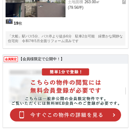
土地面積
263.00㎡
(79.56坪)
19
枚
「大船」駅バス5分、バス停より徒歩6分 駐車2台可能 緑豊かな閑静な
住宅街 令和7年5月全面リフォーム済みです
【会員様限定で公開中！】
会員限定