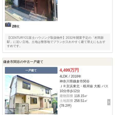
28
枚
【CENTURY21富士ハウジング取扱物件】2032年開業予定の「村岡新
駅」に近い立地。土地は整形地でプランが入れやすく建て替えにもおす
すめです。
鎌倉市関谷の中古一戸建て
4,499万円
一戸建て
4LDK / 2018年
神奈川県鎌倉市関谷
ＪＲ京浜東北・根岸線 大船 バス
10分停歩12分
建物面積
118.15㎡
土地面積
258.51㎡
(78.2坪)