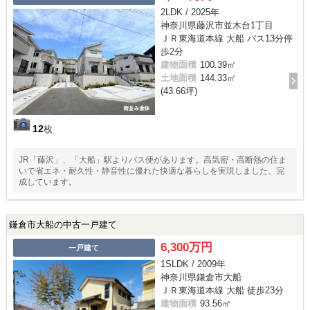
2LDK / 2025年
神奈川県藤沢市並木台1丁目
ＪＲ東海道本線 大船 バス13分停
歩2分
建物面積
100.39㎡
土地面積
144.33㎡
(43.66坪)
12
枚
JR「藤沢」、「大船」駅よりバス便があります。高気密・高断熱の住ま
いで省エネ・耐久性・静音性に優れた快適な暮らしを実現しました。完
成しています。
鎌倉市大船の中古一戸建て
6,300万円
一戸建て
1SLDK / 2009年
神奈川県鎌倉市大船
ＪＲ東海道本線 大船 徒歩23分
建物面積
93.56㎡