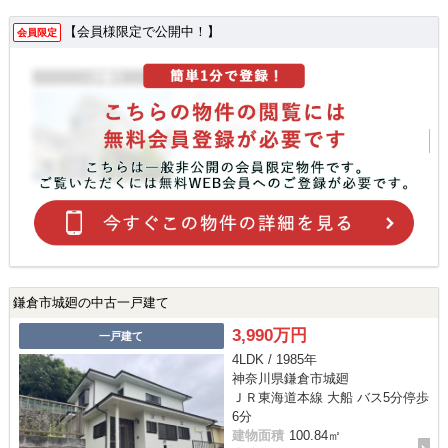
【会員様限定で公開中！】
会員限定
鎌倉市城廻の中古一戸建て
3,990万円
一戸建て
4LDK / 1985年
神奈川県鎌倉市城廻
ＪＲ東海道本線 大船 バス5分停歩
6分
建物面積
100.84㎡