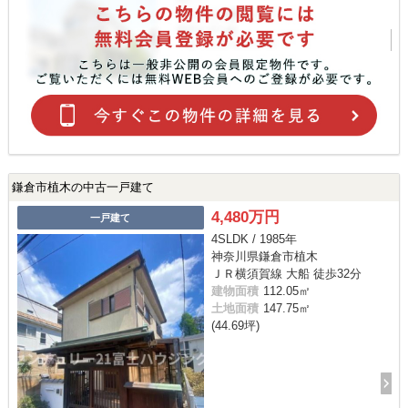
鎌倉市植木の中古一戸建て
4,480万円
一戸建て
4SLDK / 1985年
神奈川県鎌倉市植木
ＪＲ横須賀線 大船 徒歩32分
建物面積
112.05㎡
土地面積
147.75㎡
(44.69坪)