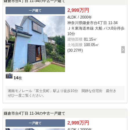
鎌倉市台4丁目 11-34の中古一戸建て
2,999万円
一戸建て
4LDK / 2000年
神奈川県鎌倉市台4丁目 11-34
ＪＲ東海道本線 大船 バス8分停歩
10分
建物面積
81.15㎡
土地面積
100.05㎡
(30.27坪)
14
枚
湘南モノレール「富士見町」駅より徒歩10分 閑静な住宅街 庭付き
ぜひ一度ご覧ください。
鎌倉市台4丁目 11-34の中古一戸建て
2,999万円
一戸建て
4LDK / 2000年