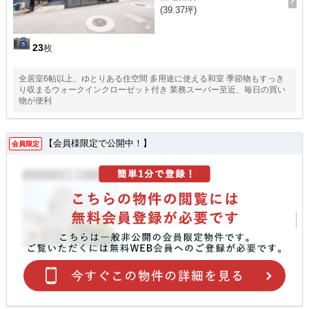
(39.37坪)
23
枚
全居室6帖以上、ゆとりある住空間 多用途に使える和室 季節物もすっき
り収まるウォークインクローゼット付き 業務スーパー至近、毎日の買い
物が便利
【会員様限定で公開中！】
会員限定