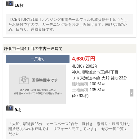
16
枚
【CENTURY21富士ハウジング湘南モールフィル店取扱物件】広々とし
たお庭付ですので、ガーデニング等をお楽しみ頂けます。南ひな壇のた
め、日当り、通風良好です。
鎌倉市玉縄4丁目の中古一戸建て
4,680万円
一戸建て
4LDK / 2002年
神奈川県鎌倉市玉縄4丁目
ＪＲ東海道本線 大船 徒歩23分
建物面積
100.61㎡
土地面積
135.31㎡
(40.93坪)
9
枚
「大船」駅徒歩23分 カースペース2台分 庭付き 陽当り・通風良好な
開放感あふれる戸建です リフォーム完了しています ぜひ一度ご覧く
ださい