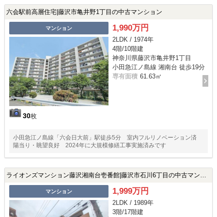
六会駅前高層住宅|藤沢市亀井野1丁目の中古マンション
1,990万円
マンション
2LDK / 1974年
4階/10階建
神奈川県藤沢市亀井野1丁目
小田急江ノ島線 湘南台 徒歩19分
専有面積
61.63㎡
30
枚
小田急江ノ島線「六会日大前」駅徒歩5分 室内フルリノベーション済
陽当り・眺望良好 2024年に大規模修繕工事実施済みです
ライオンズマンション藤沢湘南台壱番館|藤沢市石川6丁目の中古マンション
1,999万円
マンション
2LDK / 1989年
3階/17階建