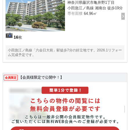
神奈川県藤沢市亀井野1丁目
小田急江ノ島線 湘南台 徒歩19分
専有面積
64.96㎡
16
枚
小田急江ノ島線「六会日大前」駅徒歩7分の好立地です。2026.1リフォー
ム完成予定です。
【会員様限定で公開中！】
会員限定