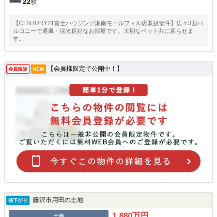
22
枚
【CENTURY21富士ハウジング湘南モールフィル店取扱物件】広々3面バ
ルコニーで通風・採光良好なお部屋です。大切なペット共に暮らせま
す。
【会員様限定で公開中！】
会員限定
NEW
藤沢市用田の土地
値下がり
1,880万円
土地