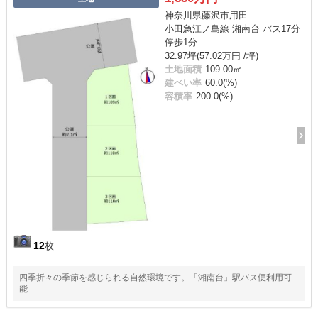
神奈川県藤沢市用田
小田急江ノ島線 湘南台 バス17分
停歩1分
32.97坪(57.02万円 /坪)
土地面積
109.00㎡
建ぺい率
60.0(%)
容積率
200.0(%)
12
枚
四季折々の季節を感じられる自然環境です。「湘南台」駅バス便利用可
能