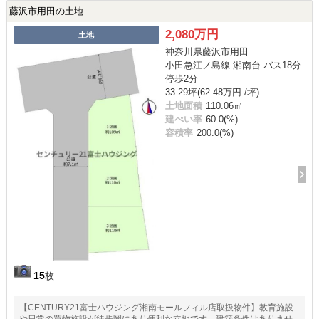
藤沢市用田の土地
2,080万円
土地
神奈川県藤沢市用田
小田急江ノ島線 湘南台 バス18分
停歩2分
33.29坪(62.48万円 /坪)
土地面積
110.06㎡
建ぺい率
60.0(%)
容積率
200.0(%)
15
枚
【CENTURY21富士ハウジング湘南モールフィル店取扱物件】教育施設