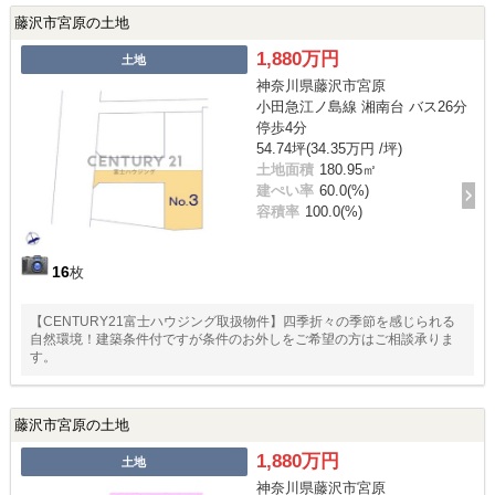
藤沢市宮原の土地
1,880万円
土地
神奈川県藤沢市宮原
小田急江ノ島線 湘南台 バス26分
停歩4分
54.74坪(34.35万円 /坪)
土地面積
180.95㎡
建ぺい率
60.0(%)
容積率
100.0(%)
16
枚
【CENTURY21富士ハウジング取扱物件】四季折々の季節を感じられる
自然環境！建築条件付ですが条件のお外しをご希望の方はご相談承りま
す。
藤沢市宮原の土地
1,880万円
土地
神奈川県藤沢市宮原