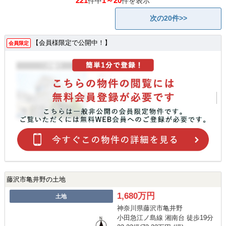
221
1～20
件中
件を表示
次の20件>>
【会員様限定で公開中！】
会員限定
藤沢市亀井野の土地
1,680万円
土地
神奈川県藤沢市亀井野
小田急江ノ島線 湘南台 徒歩19分