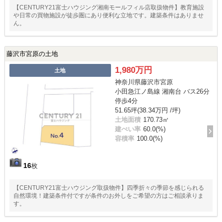
【CENTURY21富士ハウジング湘南モールフィル店取扱物件】教育施設
や日常の買物施設が徒歩圏にあり便利な立地です。建築条件はありませ
ん。
藤沢市宮原の土地
1,980万円
土地
神奈川県藤沢市宮原
小田急江ノ島線 湘南台 バス26分
停歩4分
51.65坪(38.34万円 /坪)
土地面積
170.73㎡
建ぺい率
60.0(%)
容積率
100.0(%)
16
枚
【CENTURY21富士ハウジング取扱物件】四季折々の季節を感じられる
自然環境！建築条件付ですが条件のお外しをご希望の方はご相談承りま
す。