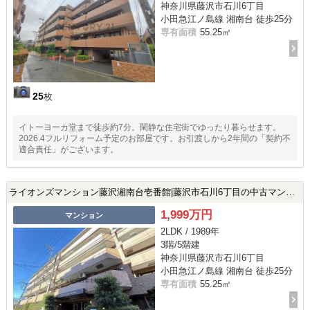
神奈川県藤沢市石川6丁目
小田急江ノ島線 湘南台 徒歩25分
専有面積
55.25㎡
25
枚
イトーヨーカ堂まで徒歩約7分。閑静な住宅街でゆったり暮らせます。
2026.4フルリフォーム予定のお部屋です。お引渡しから2年間の「契約不
適合責任」がございます。
ライオンズマンション藤沢湘南台壱番館|藤沢市石川6丁目の中古マンション
1,999万円
マンション
2LDK / 1989年
3階/5階建
神奈川県藤沢市石川6丁目
小田急江ノ島線 湘南台 徒歩25分
専有面積
55.25㎡