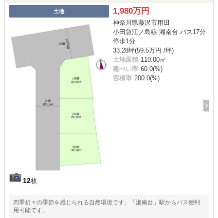
1,980万円
土地
神奈川県藤沢市用田
小田急江ノ島線 湘南台 バス17分
停歩1分
33.28坪(59.5万円 /坪)
土地面積
110.00㎡
建ぺい率
60.0(%)
容積率
200.0(%)
12
枚
四季折々の季節を感じられる自然環境です。「湘南台」駅からバス便利
用可能です。