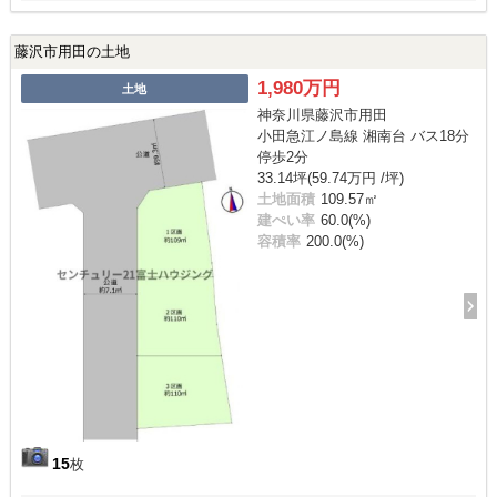
藤沢市用田の土地
1,980万円
土地
神奈川県藤沢市用田
小田急江ノ島線 湘南台 バス18分
停歩2分
33.14坪(59.74万円 /坪)
土地面積
109.57㎡
建ぺい率
60.0(%)
容積率
200.0(%)
15
枚