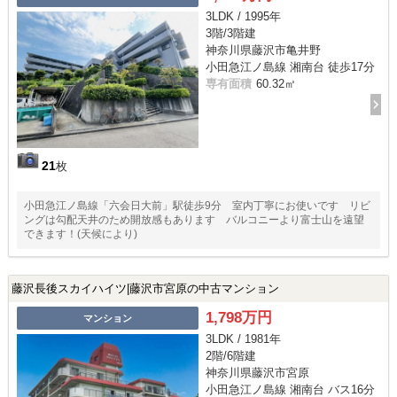
3LDK / 1995年
3階/3階建
神奈川県藤沢市亀井野
小田急江ノ島線 湘南台 徒歩17分
専有面積
60.32㎡
21
枚
小田急江ノ島線「六会日大前」駅徒歩9分 室内丁寧にお使いです リビ
ングは勾配天井のため開放感もあります バルコニーより富士山を遠望
できます！(天候により)
藤沢長後スカイハイツ|藤沢市宮原の中古マンション
1,798万円
マンション
3LDK / 1981年
2階/6階建
神奈川県藤沢市宮原
小田急江ノ島線 湘南台 バス16分