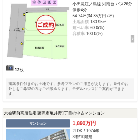
小田急江ノ島線 湘南台 バス26分
停歩4分
54.74坪(34.35万円 /坪)
土地面積
180.95㎡
建ぺい率
60.0(%)
容積率
100.0(%)
12
枚
建築条件付きのお土地です。参考プランのご用意があります。条件のお
外しをご希望の方はご相談承ります。モデルハウスにご案内ができま
す。
六会駅前高層住宅|藤沢市亀井野1丁目の中古マンション
1,890万円
マンション
2LDK / 1974年
3階/10階建