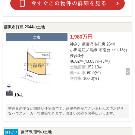
藤沢市打戻 2644の土地
1,980万円
土地
神奈川県藤沢市打戻 2644
小田急江ノ島線 湘南台 バス18分
停歩3分
46.02坪(43.03万円 /坪)
土地面積
152.13㎡
建ぺい率
60.0(%)
容積率
100.0(%)
19
枚
交通量の少ない閑静な住宅街です。建築条件がございませんのでお好き
なハウスメーカーで建築できます。住まいの夢をお手伝いします。
藤沢市用田の土地
値下がり