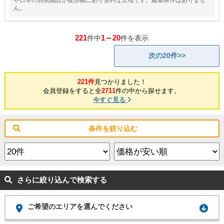
や日常の買物施設が徒歩圏にあり便利な立地です。建築条件はありませ
ん。
221
1～20
件中
件を表示
次の20件>>
221件
見つかりました！
会員登録をすると全
2711
件の中から探せます。
今すぐ見る
条件を絞り込む
さらに絞り込んで検索する
ご希望のエリアを選んでください