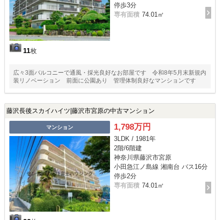
停歩3分
専有面積
74.01㎡
11
枚
広々3面バルコニーで通風・採光良好なお部屋です 令和8年5月末新規内
装リノベーション 前面に公園あり 管理体制良好なマンションです
藤沢長後スカイハイツ|藤沢市宮原の中古マンション
1,798万円
マンション
3LDK / 1981年
2階/6階建
神奈川県藤沢市宮原
小田急江ノ島線 湘南台 バス16分
停歩2分
専有面積
74.01㎡