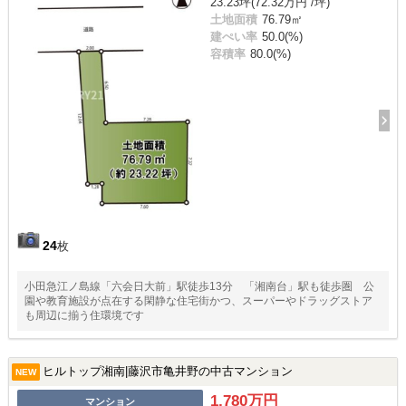
23.23坪(72.32万円 /坪)
土地面積
76.79㎡
建ぺい率
50.0(%)
容積率
80.0(%)
24
枚
小田急江ノ島線「六会日大前」駅徒歩13分 「湘南台」駅も徒歩圏 公
園や教育施設が点在する閑静な住宅街かつ、スーパーやドラッグストア
も周辺に揃う住環境です
ヒルトップ湘南|藤沢市亀井野の中古マンション
NEW
1,780万円
マンション