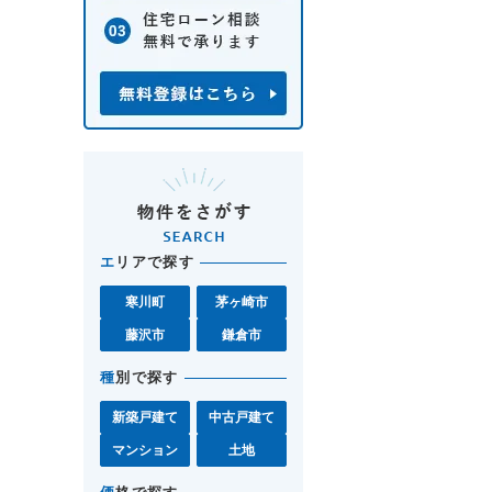
エ
リアで探す
寒川町
茅ヶ崎市
藤沢市
鎌倉市
種
別で探す
新築戸建て
中古戸建て
マンション
土地