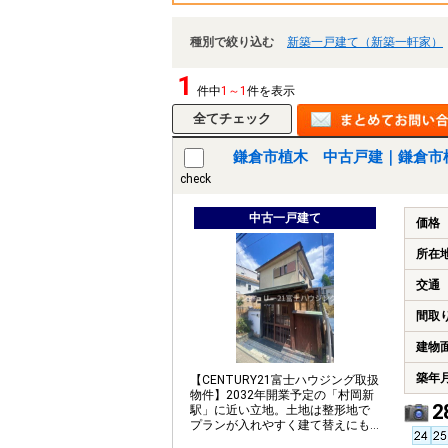
種別で絞り込む
新築一戸建て（新築一軒家）
1
件中
1～1
件を表示
鎌倉市植木 中古戸建｜鎌倉市
check
中古一戸建て
価格
所在
交通
間取
建物
築年
【CENTURY21富士ハウジング取扱
物件】2032年開業予定の「村岡新
2
駅」に近い立地。土地は整形地で
プランが入れやすく建て替えにも
おすすめです。