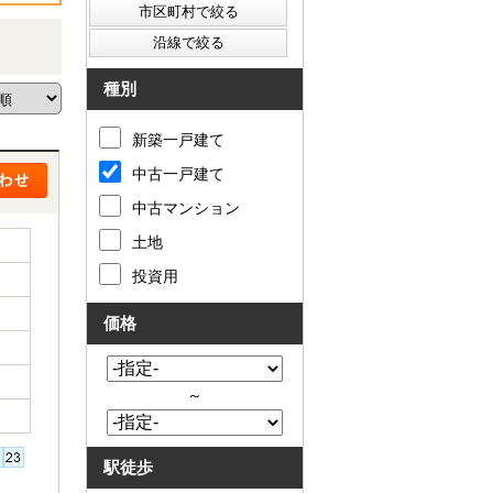
種別
新築一戸建て
中古一戸建て
中古マンション
土地
投資用
価格
～
駅徒歩