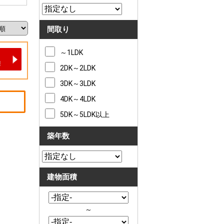
間取り
～1LDK
2DK～2LDK
3DK～3LDK
4DK～4LDK
5DK～5LDK以上
築年数
建物面積
～