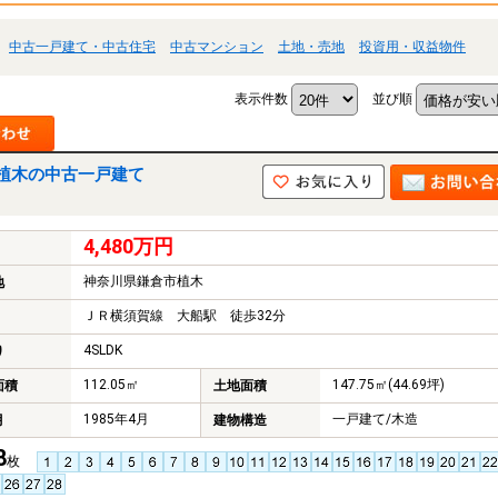
中古一戸建て・中古住宅
中古マンション
土地・売地
投資用・収益物件
表示件数
並び順
植木の中古一戸建て
4,480万円
神奈川県鎌倉市植木
地
ＪＲ横須賀線 大船駅 徒歩32分
4SLDK
り
112.05㎡
147.75㎡(44.69坪)
面積
土地面積
1985年4月
一戸建て/木造
月
建物構造
8
枚