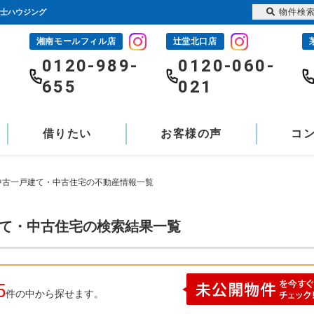
物件検
富士ハウジング
湘南モールフィル店
辻堂北口店
-
0120-989-
0120-060-
655
021
借りたい
お客様の声
コ
)中古一戸建て・中古住宅の不動産情報一覧
建て・中古住宅の検索結果一覧
5
件の中から探せます。