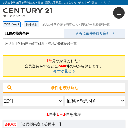
汐見台小学校(茅ヶ崎市)土地・売地｜藤沢の不動産のことならセンチュリー21富士ハウジング
TOPページ
物件検索
汐見台小学校(茅ヶ崎市)土地・売地の不動産情報一覧
現在の検索条件
さらに条件を絞り込む
汐見台小学校(茅ヶ崎市)土地・売地の検索結果一覧
1件
見つかりました！
会員登録をすると全
2448
件の中から探せます。
今すぐ見る
条件を絞り込む
1
1～1
件中
件を表示
【会員様限定で公開中！】
会員限定