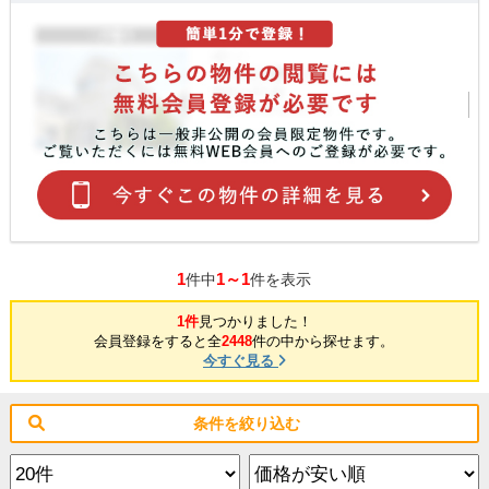
1
1～1
件中
件を表示
1件
見つかりました！
会員登録をすると全
2448
件の中から探せます。
今すぐ見る
条件を絞り込む