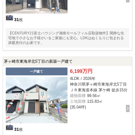
31
枚
【CENTURY21富士ハウジング湘南モールフィル店取扱物件】閑静な住
宅地で小さなお子様がいるご家族にも安心。LDKはぬくもりに包まれる
床暖房付のお家です。
茅ヶ崎市東海岸北5丁目の新築一戸建て
6,199万円
一戸建て
4LDK / 2026年
神奈川県茅ヶ崎市東海岸北5丁目
ＪＲ東海道本線 茅ケ崎 徒歩15分
建物面積
99.56㎡
土地面積
115.83㎡
(35.04坪)
31
枚