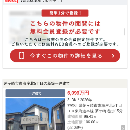
【会員様限定で公開中！】
会員限定
茅ヶ崎市東海岸北5丁目の新築一戸建て
6,099万円
一戸建て
3LDK / 2026年
神奈川県茅ヶ崎市東海岸北5丁目
ＪＲ東海道本線 茅ケ崎 徒歩15分
建物面積
96.41㎡
土地面積
106.06㎡
(32.08坪)