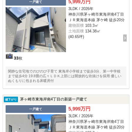
5,999万円
一戸建て
3LDK / 2026年
神奈川県茅ヶ崎市東海岸南4丁目
ＪＲ東海道本線 茅ケ崎 徒歩20分
建物面積
103.3㎡
土地面積
134.38㎡
(40.65坪)
33
枚
閑静な住宅地でのびのび子育て 東海岸小学校まで徒歩3分、第一中学校
まで徒歩4分 19.8畳の広々ＬＤＫ上部には開放的な吹抜けを採用 優しい
ぬくもりに包まれる床暖房付
茅ヶ崎市東海岸南4丁目の新築一戸建て
値下がり
5,999万円
一戸建て
3LDK / 2026年
神奈川県茅ヶ崎市東海岸南4丁目
ＪＲ東海道本線 茅ケ崎 徒歩20分