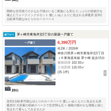
34
枚
閑静な住宅地で小さなお子様がいるご家族にも安心 たっぷりの収納力を
備えたウォークインクロゼット 優しいぬくもりに包まれる床暖房 並列2
台駐車可能なゆとりのカースペース
茅ヶ崎市東海岸北5丁目の新築一戸建て
値下がり
6,399万円
一戸建て
4LDK / 2026年
神奈川県茅ヶ崎市東海岸北5丁目
ＪＲ東海道本線 茅ケ崎 徒歩15分
建物面積
102.93㎡
土地面積
116.03㎡
(35.1坪)
20
枚
並列2台駐車可能なゆとりのカースペース 優しいぬくもりに包まれる床
暖房付 大容量の収納スペースで住空間も広々 湘南の穏やかな潮風と緑に
包まれて暮らしてみませんか