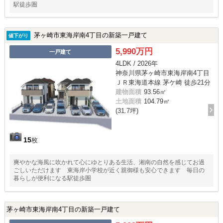
駅徒歩圏
茅ヶ崎市東海岸南4丁目の新築一戸建て
値下がり
5,990万円
一戸建て
4LDK / 2026年
神奈川県茅ヶ崎市東海岸南4丁目
ＪＲ東海道本線 茅ケ崎 徒歩21分
建物面積
93.56㎡
土地面積
104.79㎡
(31.7坪)
15
枚
爽やかな海風に吹かれて心にゆとりある生活、湘南の自然を感じてお過
ごしいただけます 東海岸小学校が近く親御様も安心できます 毎日の
暮らしが便利になる駅徒歩圏
茅ヶ崎市東海岸南4丁目の新築一戸建て