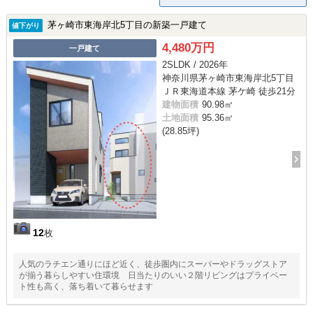
茅ヶ崎市東海岸北5丁目の新築一戸建て
値下がり
4,480万円
一戸建て
2SLDK / 2026年
神奈川県茅ヶ崎市東海岸北5丁目
ＪＲ東海道本線 茅ケ崎 徒歩21分
建物面積
90.98㎡
土地面積
95.36㎡
(28.85坪)
12
枚
人気のラチエン通りにほど近く、徒歩圏内にスーパーやドラッグストア
が揃う暮らしやすい住環境 日当たりのいい２階リビングはプライベー
ト性も高く、落ち着いて暮らせます