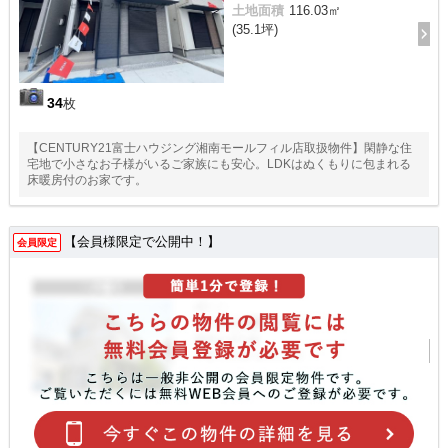
土地面積
116.03㎡
(35.1坪)
34
枚
【CENTURY21富士ハウジング湘南モールフィル店取扱物件】閑静な住
宅地で小さなお子様がいるご家族にも安心。LDKはぬくもりに包まれる
床暖房付のお家です。
【会員様限定で公開中！】
会員限定