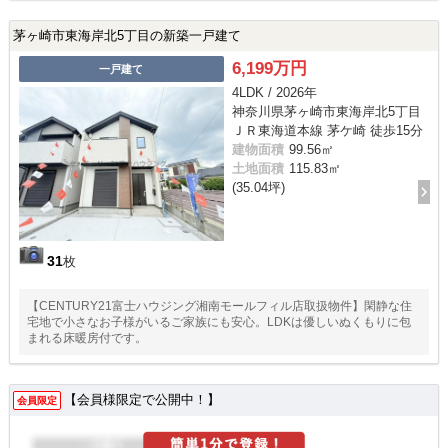
茅ヶ崎市東海岸北5丁目の新築一戸建て
6,199万円
一戸建て
4LDK / 2026年
神奈川県茅ヶ崎市東海岸北5丁目
ＪＲ東海道本線 茅ケ崎 徒歩15分
建物面積
99.56㎡
土地面積
115.83㎡
(35.04坪)
31
枚
【CENTURY21富士ハウジング湘南モールフィル店取扱物件】閑静な住
宅地で小さなお子様がいるご家族にも安心。LDKは優しいぬくもりに包
まれる床暖房付です。
【会員様限定で公開中！】
会員限定