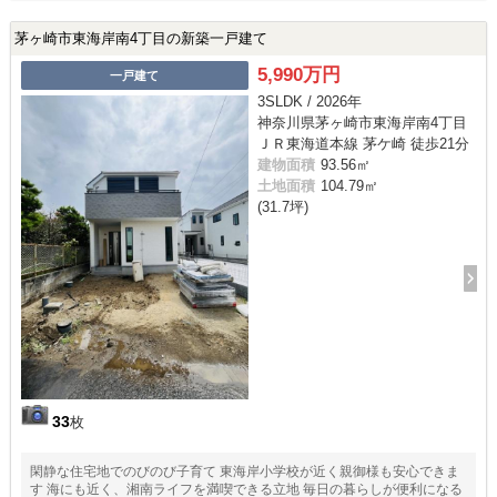
茅ヶ崎市東海岸南4丁目の新築一戸建て
5,990万円
一戸建て
3SLDK / 2026年
神奈川県茅ヶ崎市東海岸南4丁目
ＪＲ東海道本線 茅ケ崎 徒歩21分
建物面積
93.56㎡
土地面積
104.79㎡
(31.7坪)
33
枚
閑静な住宅地でのびのび子育て 東海岸小学校が近く親御様も安心できま
す 海にも近く、湘南ライフを満喫できる立地 毎日の暮らしが便利になる