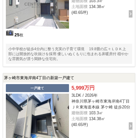
建物面積
103.3㎡
土地面積
134.38㎡
(40.65坪)
25
枚
小中学校が徒歩4分内に整う充実の子育て環境 19.8畳の広々ＬＤＫ上
部には開放的な吹抜けを採用 優しいぬくもりに包まれる床暖房付 穏やか
な雰囲気が漂う閑静な住宅街。
茅ヶ崎市東海岸南4丁目の新築一戸建て
5,999万円
一戸建て
3LDK / 2026年
神奈川県茅ヶ崎市東海岸南4丁目
ＪＲ東海道本線 茅ケ崎 徒歩20分
建物面積
103.3㎡
土地面積
134.38㎡
(40.65坪)