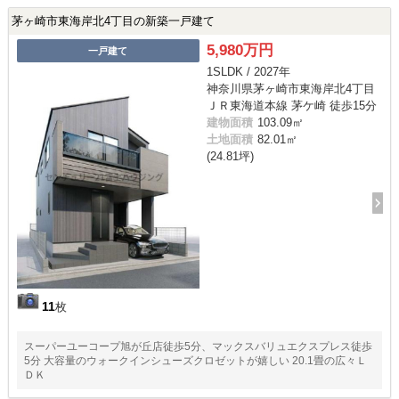
茅ヶ崎市東海岸北4丁目の新築一戸建て
5,980万円
一戸建て
1SLDK / 2027年
神奈川県茅ヶ崎市東海岸北4丁目
ＪＲ東海道本線 茅ケ崎 徒歩15分
建物面積
103.09㎡
土地面積
82.01㎡
(24.81坪)
11
枚
スーパーユーコープ旭が丘店徒歩5分、マックスバリュエクスプレス徒歩
5分 大容量のウォークインシューズクロゼットが嬉しい 20.1畳の広々Ｌ
ＤＫ