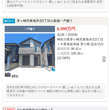
備えたウォークインクロゼット 優しいぬくもりに包まれる床暖房付 並列
2台駐車可能
茅ヶ崎市東海岸北5丁目の新築一戸建て
値下がり
6,099万円
一戸建て
3LDK / 2026年
神奈川県茅ヶ崎市東海岸北5丁目
ＪＲ東海道本線 茅ケ崎 徒歩15分
建物面積
96.41㎡
土地面積
106.06㎡
(32.08坪)
22
枚
並列2台駐車可能なゆとりのカースペース 優しいぬくもりに包まれる床
暖房付 大容量の収納スペース 湘南の穏やかな潮風と緑に包まれて暮らし
てみませんか