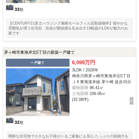
33
枚
【CENTURY21富士ハウジング湘南モールフィル店取扱物件】穏やかな
雰囲気が漂う住宅街、吹抜が開放感を生み出す19帖超のLDKが魅力のお
家です
茅ヶ崎市東海岸北5丁目の新築一戸建て
6,099万円
一戸建て
3LDK / 2026年
神奈川県茅ヶ崎市東海岸北5丁目
ＪＲ東海道本線 茅ケ崎 徒歩15分
建物面積
96.41㎡
土地面積
106.06㎡
(32.08坪)
32
枚
閑静な住宅地で小さなお子様がいるご家族にも安心 たっぷりの収納力を