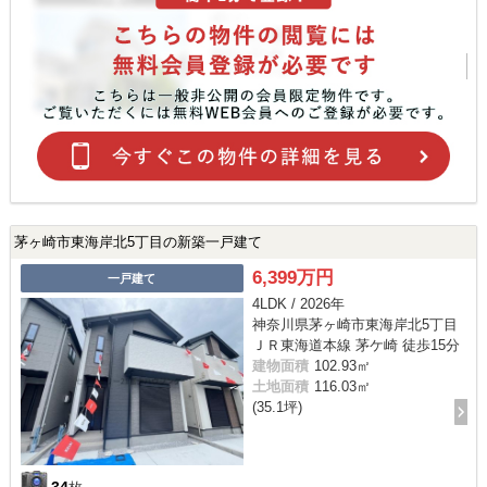
茅ヶ崎市東海岸北5丁目の新築一戸建て
6,399万円
一戸建て
4LDK / 2026年
神奈川県茅ヶ崎市東海岸北5丁目
ＪＲ東海道本線 茅ケ崎 徒歩15分
建物面積
102.93㎡
土地面積
116.03㎡
(35.1坪)