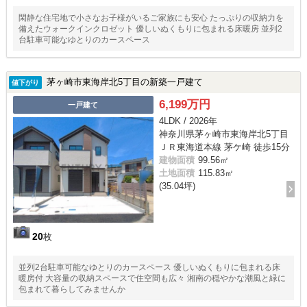
閑静な住宅地で小さなお子様がいるご家族にも安心 たっぷりの収納力を
備えたウォークインクロゼット 優しいぬくもりに包まれる床暖房 並列2
台駐車可能なゆとりのカースペース
茅ヶ崎市東海岸北5丁目の新築一戸建て
値下がり
6,199万円
一戸建て
4LDK / 2026年
神奈川県茅ヶ崎市東海岸北5丁目
ＪＲ東海道本線 茅ケ崎 徒歩15分
建物面積
99.56㎡
土地面積
115.83㎡
(35.04坪)
20
枚
並列2台駐車可能なゆとりのカースペース 優しいぬくもりに包まれる床
暖房付 大容量の収納スペースで住空間も広々 湘南の穏やかな潮風と緑に
包まれて暮らしてみませんか