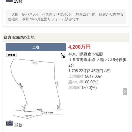
19
枚
「大船」駅バス5分、バス停より徒歩6分 駐車2台可能 緑豊かな閑静な
住宅街 令和7年5月全面リフォーム済みです
鎌倉市城廻の土地
4,200万円
土地
神奈川県鎌倉市城廻
ＪＲ東海道本線 大船 バス8分停歩
2分
1,708.22坪(2.46万円 /坪)
土地面積
5647.00㎡
建ぺい率
60.0(%)
容積率
150.0(%)
12
枚