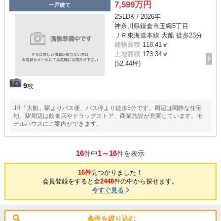
7,599万円
一戸建て
2SLDK / 2026年
神奈川県鎌倉市玉縄5丁目
ＪＲ東海道本線 大船 徒歩23分
建物面積
118.41㎡
土地面積
173.34㎡
(52.44坪)
9
枚
JR「大船」駅よりバス便、バス停より徒歩5分です。周辺は閑静な住宅
地、駅周辺は飲食店やドラッグストア、商業施設が充実しています。モ
デルハウスにご案内ができます。
16
1～16
件中
件を表示
16件
見つかりました！
会員登録をすると全
2448
件の中から探せます。
今すぐ見る
条件を絞り込む