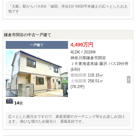
「大船」駅からバス8分「城宿」停歩2分 5600平米越えの広々としたお土
地です
鎌倉市関谷の中古一戸建て
4,499万円
一戸建て
4LDK / 2018年
神奈川県鎌倉市関谷
ＪＲ東海道本線 藤沢 バス19分停
歩8分
建物面積
118.15㎡
土地面積
258.51㎡
(78.2坪)
14
枚
広々とした庭付きですので、家庭菜園やガーデニング等をお楽しみ頂け
ます。 南ひな壇のため陽当り、通風良好です。