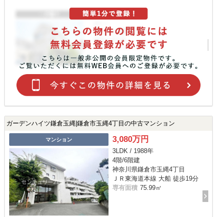
ガーデンハイツ鎌倉玉縄|鎌倉市玉縄4丁目の中古マンション
3,080万円
マンション
3LDK / 1988年
4階/6階建
神奈川県鎌倉市玉縄4丁目
ＪＲ東海道本線 大船 徒歩19分
専有面積
75.99㎡