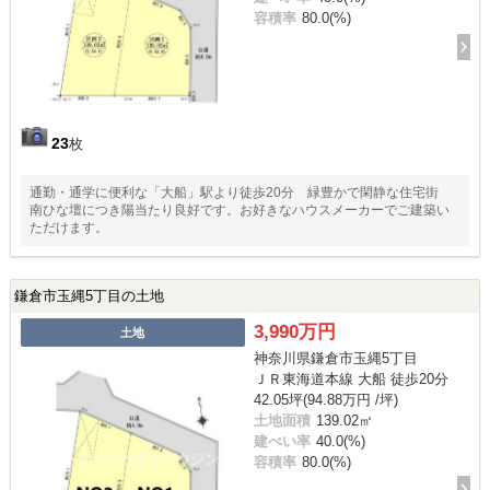
容積率
80.0(%)
23
枚
通勤・通学に便利な「大船」駅より徒歩20分 緑豊かで閑静な住宅街
南ひな壇につき陽当たり良好です。お好きなハウスメーカーでご建築い
ただけます。
鎌倉市玉縄5丁目の土地
3,990万円
土地
神奈川県鎌倉市玉縄5丁目
ＪＲ東海道本線 大船 徒歩20分
42.05坪(94.88万円 /坪)
土地面積
139.02㎡
建ぺい率
40.0(%)
容積率
80.0(%)