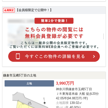
【会員様限定で公開中！】
会員限定
鎌倉市玉縄5丁目の土地
3,990万円
土地
神奈川県鎌倉市玉縄5丁目
ＪＲ東海道本線 大船 徒歩20分
42.05坪(94.88万円 /坪)
土地面積
139.02㎡
建ぺい率
40.0(%)