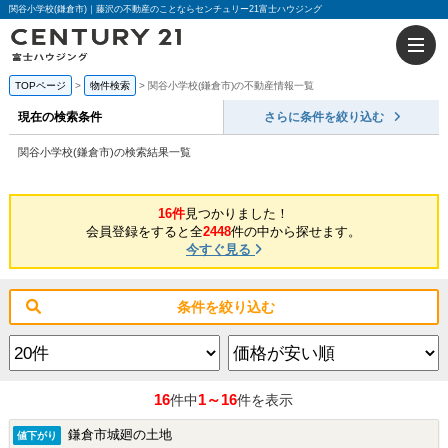
関谷小学校(鎌倉市)｜藤沢の不動産のことならセンチュリー21富士ハウジング
TOPページ
物件検索
関谷小学校(鎌倉市)の不動産情報一覧
現在の検索条件
さらに条件を絞り込む
関谷小学校(鎌倉市)の検索結果一覧
16件
見つかりました！
会員登録をすると全
2448
件の中から探せます。
今すぐ見る
条件を絞り込む
16
1～16
件中
件を表示
鎌倉市城廻の土地
値下がり