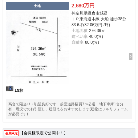
2,680万円
土地
神奈川県鎌倉市城廻
ＪＲ東海道本線 大船 徒歩38分
83.6坪(32.06万円 /坪)
土地面積
276.36㎡
建ぺい率
40.0(%)
容積率
80.0(%)
19
枚
高台で陽当り・眺望良好です 前面道路幅員7ｍ公道 地下車庫1台分
有 現況でのお引渡し、建替えをおすすめします(建物はフルリフォーム
が必要です)
【会員様限定で公開中！】
会員限定