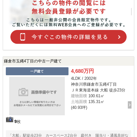
鎌倉市玉縄4丁目の中古一戸建て
4,680万円
一戸建て
4LDK / 2002年
神奈川県鎌倉市玉縄4丁目
ＪＲ東海道本線 大船 徒歩23分
建物面積
100.61㎡
土地面積
135.31㎡
(40.93坪)
9
枚
「大船」駅徒歩23分 カースペース2台分 庭付き 陽当り・通風良好な