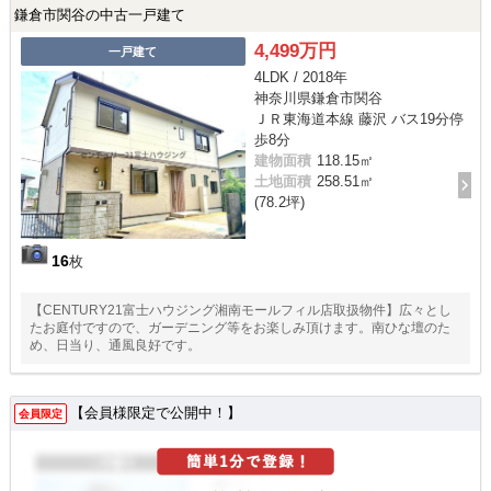
鎌倉市関谷の中古一戸建て
4,499万円
一戸建て
4LDK / 2018年
神奈川県鎌倉市関谷
ＪＲ東海道本線 藤沢 バス19分停
歩8分
建物面積
118.15㎡
土地面積
258.51㎡
(78.2坪)
16
枚
【CENTURY21富士ハウジング湘南モールフィル店取扱物件】広々とし
たお庭付ですので、ガーデニング等をお楽しみ頂けます。南ひな壇のた
め、日当り、通風良好です。
【会員様限定で公開中！】
会員限定