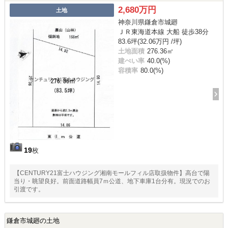
2,680万円
土地
神奈川県鎌倉市城廻
ＪＲ東海道本線 大船 徒歩38分
83.6坪(32.06万円 /坪)
土地面積
276.36㎡
建ぺい率
40.0(%)
容積率
80.0(%)
19
枚
【CENTURY21富士ハウジング湘南モールフィル店取扱物件】高台で陽
当り・眺望良好。前面道路幅員7ｍ公道、地下車庫1台分有。現況でのお
引渡です。
鎌倉市城廻の土地