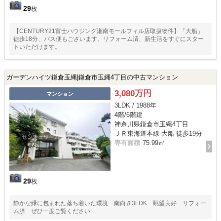
29
枚
【CENTURY21富士ハウジング湘南モールフィル店取扱物件】「大船」
徒歩18分、バス便もございます。リフォーム済、新生活をすぐにスター
トいただけます。
ガーデンハイツ鎌倉玉縄|鎌倉市玉縄4丁目の中古マンション
3,080万円
マンション
3LDK / 1988年
4階/6階建
神奈川県鎌倉市玉縄4丁目
ＪＲ東海道本線 大船 徒歩19分
専有面積
75.99㎡
29
枚
静かな緑に包まれた落ち着いた環境 南向き3LDK 眺望良好 リフォー
ム済 ぜひ一度ご覧ください