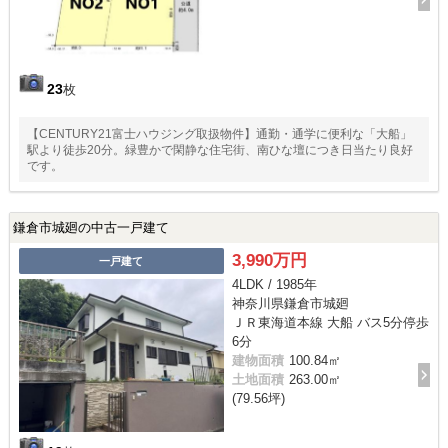
23
枚
【CENTURY21富士ハウジング取扱物件】通勤・通学に便利な「大船」
駅より徒歩20分。緑豊かで閑静な住宅街、南ひな壇につき日当たり良好
です。
鎌倉市城廻の中古一戸建て
3,990万円
一戸建て
4LDK / 1985年
神奈川県鎌倉市城廻
ＪＲ東海道本線 大船 バス5分停歩
6分
建物面積
100.84㎡
土地面積
263.00㎡
(79.56坪)