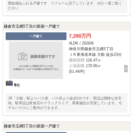
開放感あふれる戸建です リフォーム完了しています ぜひ一度ご覧く
ださい
鎌倉市玉縄5丁目の新築一戸建て
7,299万円
一戸建て
4LDK / 2026年
神奈川県鎌倉市玉縄5丁目
ＪＲ東海道本線 大船 徒歩23分
建物面積
116.47㎡
土地面積
170.06㎡
(51.44坪)
9
枚
JR「大船」駅よりバス便、バス停より徒歩5分です。周辺は閑静な住宅
地、駅周辺は飲食店やドラッグストア、商業施設が充実しています。モ
デルハウスにご案内ができます。
鎌倉市玉縄5丁目の新築一戸建て