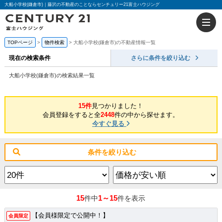
大船小学校(鎌倉市)｜藤沢の不動産のことならセンチュリー21富士ハウジング
TOPページ
物件検索
大船小学校(鎌倉市)の不動産情報一覧
現在の検索条件
さらに条件を絞り込む
大船小学校(鎌倉市)の検索結果一覧
15件
見つかりました！
会員登録をすると全
2448
件の中から探せます。
今すぐ見る
条件を絞り込む
15
1～15
件中
件を表示
【会員様限定で公開中！】
会員限定