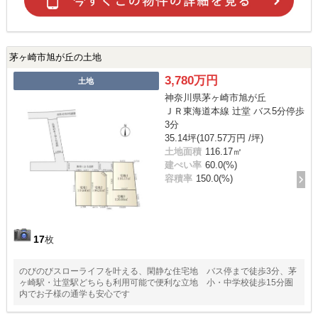
茅ヶ崎市旭が丘の土地
3,780万円
土地
神奈川県茅ヶ崎市旭が丘
ＪＲ東海道本線 辻堂 バス5分停歩
3分
35.14坪(107.57万円 /坪)
土地面積
116.17㎡
建ぺい率
60.0(%)
容積率
150.0(%)
17
枚
のびのびスローライフを叶える、閑静な住宅地 バス停まで徒歩3分、茅
ヶ崎駅・辻堂駅どちらも利用可能で便利な立地 小・中学校徒歩15分圏
内でお子様の通学も安心です