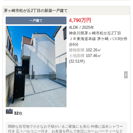
茅ヶ崎市松が丘2丁目の新築一戸建て
4,790万円
一戸建て
4LDK / 2025年
神奈川県茅ヶ崎市松が丘2丁目
ＪＲ東海道本線 茅ケ崎 バス9分停
歩6分
建物面積
102.26㎡
土地面積
107.46㎡
(32.51坪)
32
枚
閑静な住宅地で小さなお子様がいるご家族にも安心 外構に温水シャワー
付き 広々バルコニー付き、お友達を呼んで休日にホームパーティーなど