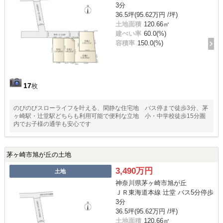
3分
36.5坪(95.62万円 /坪)
土地面積
120.66㎡
建ぺい率
60.0(%)
容積率
150.0(%)
17
枚
のびのびスローライフを叶える、閑静な住宅地 バス停まで徒歩3分、茅
ヶ崎駅・辻堂駅どちらも利用可能で便利な立地 小・中学校徒歩15分圏
内でお子様の通学も安心です
茅ヶ崎市旭が丘の土地
3,490万円
土地
神奈川県茅ヶ崎市旭が丘
ＪＲ東海道本線 辻堂 バス5分停歩
3分
36.5坪(95.62万円 /坪)
土地面積
120.66㎡