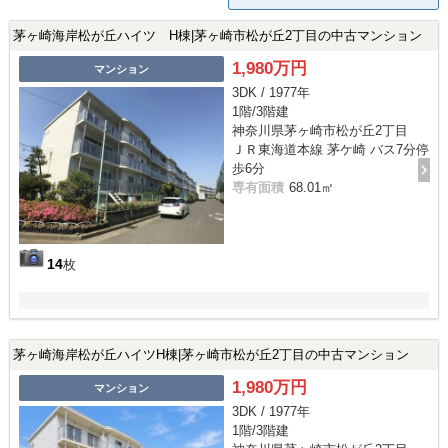
茅ヶ崎海岸松が丘ハイツ H棟|茅ヶ崎市松が丘2丁目の中古マンション
1,980万円
マンション
3DK / 1977年
1階/3階建
神奈川県茅ヶ崎市松が丘2丁目
ＪＲ東海道本線 茅ケ崎 バス7分停
歩6分
専有面積
68.01㎡
14
枚
茅ヶ崎海岸松が丘ハイツH棟|茅ヶ崎市松が丘2丁目の中古マンション
1,980万円
マンション
3DK / 1977年
1階/3階建