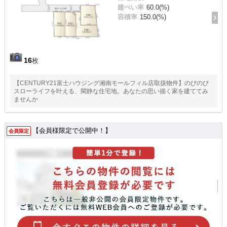
建ぺい率
60.0(%)
容積率
150.0(%)
16
枚
【CENTURY21富士ハウジング湘南モールフィル店取扱物件】のびのび
スローライフを叶える、閑静な住宅地。あなたの思い描く家を建ててみ
ませんか
【会員様限定で公開中！】
会員限定