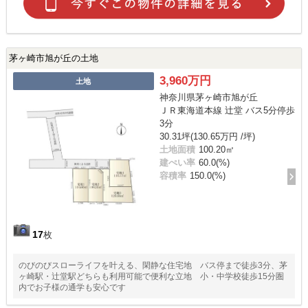
茅ヶ崎市旭が丘の土地
3,960万円
土地
神奈川県茅ヶ崎市旭が丘
ＪＲ東海道本線 辻堂 バス5分停歩
3分
30.31坪(130.65万円 /坪)
土地面積
100.20㎡
建ぺい率
60.0(%)
容積率
150.0(%)
17
枚
のびのびスローライフを叶える、閑静な住宅地 バス停まで徒歩3分、茅
ヶ崎駅・辻堂駅どちらも利用可能で便利な立地 小・中学校徒歩15分圏
内でお子様の通学も安心です