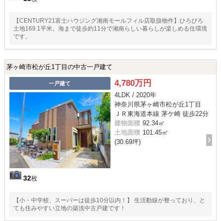
【CENTURY21富士ハウジング湘南モールフィル店取扱物件】ひろびろ
土地169.1平米。海まで徒歩約11分で湘南らしい暮らしが楽しめる住環境
です。
茅ヶ崎市松が丘1丁目の中古一戸建て
4,780万円
一戸建て
4LDK / 2020年
神奈川県茅ヶ崎市松が丘1丁目
ＪＲ東海道本線 茅ケ崎 徒歩22分
建物面積
92.34㎡
土地面積
101.45㎡
(30.69坪)
32
枚
【小・中学校、スーパーは徒歩10分以内！】 生活動線が整っており、と
ても住みやすい立地の築浅中古戸建です！