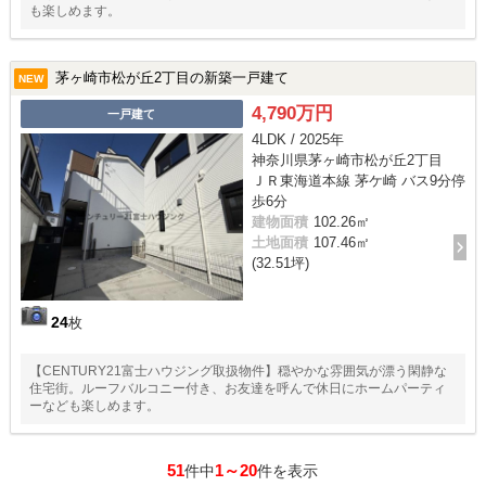
も楽しめます。
茅ヶ崎市松が丘2丁目の新築一戸建て
NEW
4,790万円
一戸建て
4LDK / 2025年
神奈川県茅ヶ崎市松が丘2丁目
ＪＲ東海道本線 茅ケ崎 バス9分停
歩6分
建物面積
102.26㎡
土地面積
107.46㎡
(32.51坪)
24
枚
【CENTURY21富士ハウジング取扱物件】穏やかな雰囲気が漂う閑静な
住宅街。ルーフバルコニー付き、お友達を呼んで休日にホームパーティ
ーなども楽しめます。
51
1～20
件中
件を表示