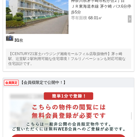
神奈川県茅ヶ崎市松が丘2丁目
ＪＲ東海道本線 茅ケ崎 バス6分停
歩5分
専有面積
68.01㎡
31
枚
【CENTURY21富士ハウジング湘南モールフィル店取扱物件】茅ヶ崎
駅、辻堂駅２駅利用可能な住宅環境！フルリノベーションも対応可能な
住宅設計です。
【会員様限定で公開中！】
会員限定