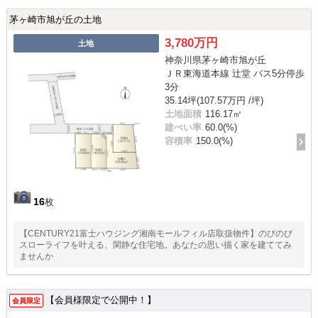
茅ヶ崎市旭が丘の土地
3,780万円
土地
神奈川県茅ヶ崎市旭が丘
ＪＲ東海道本線 辻堂 バス5分停歩
3分
35.14坪(107.57万円 /坪)
土地面積
116.17㎡
建ぺい率
60.0(%)
容積率
150.0(%)
16
枚
【CENTURY21富士ハウジング湘南モールフィル店取扱物件】のびのび
スローライフを叶える、閑静な住宅地。あなたの思い描く家を建ててみ
ませんか
【会員様限定で公開中！】
会員限定