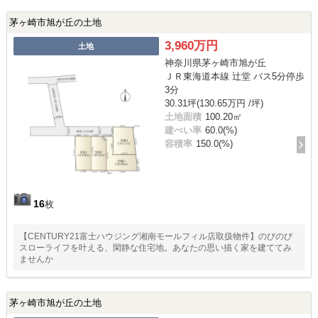
茅ヶ崎市旭が丘の土地
3,960万円
土地
神奈川県茅ヶ崎市旭が丘
ＪＲ東海道本線 辻堂 バス5分停歩
3分
30.31坪(130.65万円 /坪)
土地面積
100.20㎡
建ぺい率
60.0(%)
容積率
150.0(%)
16
枚
【CENTURY21富士ハウジング湘南モールフィル店取扱物件】のびのび
スローライフを叶える、閑静な住宅地。あなたの思い描く家を建ててみ
ませんか
茅ヶ崎市旭が丘の土地