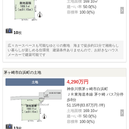
土地面積
169.10㎡
建ぺい率
50.0(%)
容積率
100.0(%)
10
枚
広々カースペースも可能なゆとりの敷地 海まで徒歩約11分で湘南らし
い暮らしが楽しめる住環境 建築条件ありませんので、お好きなハウス
メーカーで建築可能です
茅ヶ崎市白浜町の土地
4,290万円
土地
神奈川県茅ヶ崎市白浜町
ＪＲ東海道本線 茅ケ崎 バス7分停
歩8分
51.15坪(83.87万円 /坪)
土地面積
169.10㎡
建ぺい率
50.0(%)
容積率
100.0(%)
13
枚