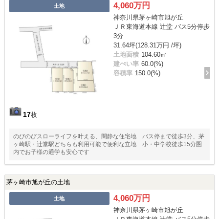
4,060万円
土地
神奈川県茅ヶ崎市旭が丘
ＪＲ東海道本線 辻堂 バス5分停歩
3分
31.64坪(128.31万円 /坪)
土地面積
104.60㎡
建ぺい率
60.0(%)
容積率
150.0(%)
17
枚
のびのびスローライフを叶える、閑静な住宅地 バス停まで徒歩3分、茅
ヶ崎駅・辻堂駅どちらも利用可能で便利な立地 小・中学校徒歩15分圏
内でお子様の通学も安心です
茅ヶ崎市旭が丘の土地
4,060万円
土地
神奈川県茅ヶ崎市旭が丘