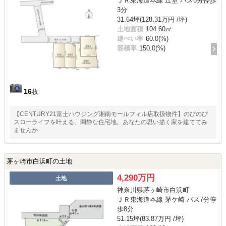
ＪＲ東海道本線 辻堂 バス5分停歩
3分
31.64坪(128.31万円 /坪)
土地面積
104.60㎡
建ぺい率
60.0(%)
容積率
150.0(%)
16
枚
【CENTURY21富士ハウジング湘南モールフィル店取扱物件】のびのび
スローライフを叶える、閑静な住宅地。あなたの思い描く家を建ててみ
ませんか
茅ヶ崎市白浜町の土地
4,290万円
土地
神奈川県茅ヶ崎市白浜町
ＪＲ東海道本線 茅ケ崎 バス7分停
歩8分
51.15坪(83.87万円 /坪)