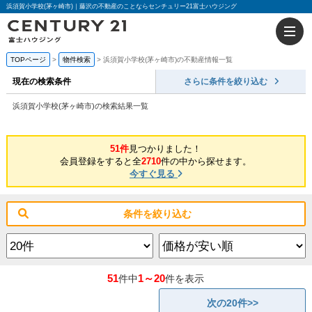
浜須賀小学校(茅ヶ崎市)｜藤沢の不動産のことならセンチュリー21富士ハウジング
TOPページ
物件検索
浜須賀小学校(茅ヶ崎市)の不動産情報一覧
現在の検索条件
さらに条件を絞り込む
浜須賀小学校(茅ヶ崎市)の検索結果一覧
51件
見つかりました！
会員登録をすると全
2710
件の中から探せます。
今すぐ見る
条件を絞り込む
51
1～20
件中
件を表示
次の20件>>