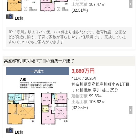
土地面積
107.47㎡
(32.51坪)
10
枚
JR「寒川」駅よりバス便、バス停より徒歩5分です。教育施設・公園な
どが身近に揃う、子育て家族が暮らしやすい住環境です。完成していま
すのでいつでもご案内ができます
高座郡寒川町小谷1丁目の新築一戸建て
3,880万円
一戸建て
4LDK / 2026年
神奈川県高座郡寒川町小谷1丁目
ＪＲ相模線 寒川 徒歩25分
建物面積
99.36㎡
土地面積
106.62㎡
(32.25坪)
10
枚