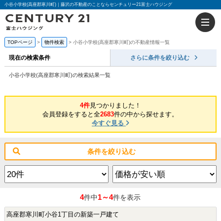
小谷小学校(高座郡寒川町)｜藤沢の不動産のことならセンチュリー21富士ハウジング
TOPページ
物件検索
小谷小学校(高座郡寒川町)の不動産情報一覧
現在の検索条件
さらに条件を絞り込む
小谷小学校(高座郡寒川町)の検索結果一覧
4件
見つかりました！
会員登録をすると全
2683
件の中から探せます。
今すぐ見る
条件を絞り込む
4
1～4
件中
件を表示
高座郡寒川町小谷1丁目の新築一戸建て