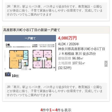
JR「寒川」駅よりバス便、バス停より徒歩5分です。教育施設・公園な
どが身近に揃う、子育て家族が暮らしやすい住環境です。完成していま
すのでいつでもご案内ができます
高座郡寒川町小谷1丁目の新築一戸建て
4,080万円
一戸建て
4LDK / 2026年
神奈川県高座郡寒川町小谷1丁目
ＪＲ相模線 寒川 徒歩25分
建物面積
96.88㎡
土地面積
107.51㎡
(32.52坪)
10
枚
JR「寒川」駅よりバス便、バス停より徒歩5分です。教育施設・公園な
どが身近に揃う、子育て家族が暮らしやすい住環境です。完成していま
すのでいつでもご案内ができます
4
1～4
件中
件を表示