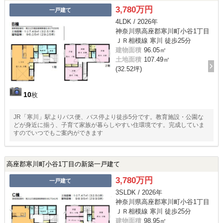
3,780万円
一戸建て
4LDK / 2026年
神奈川県高座郡寒川町小谷1丁目
ＪＲ相模線 寒川 徒歩25分
建物面積
96.05㎡
土地面積
107.49㎡
(32.52坪)
10
枚
JR「寒川」駅よりバス便、バス停より徒歩5分です。教育施設・公園な
どが身近に揃う、子育て家族が暮らしやすい住環境です。完成していま
すのでいつでもご案内ができます
高座郡寒川町小谷1丁目の新築一戸建て
3,780万円
一戸建て
3SLDK / 2026年
神奈川県高座郡寒川町小谷1丁目
ＪＲ相模線 寒川 徒歩25分
建物面積
98.95㎡