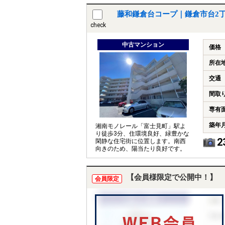
藤和鎌倉台コープ｜鎌倉市台2
check
中古マンション
価格
所在
交通
間取
専有
築年
湘南モノレール「富士見町」駅よ
り徒歩3分、住環境良好、緑豊かな
2
閑静な住宅街に位置します。南西
向きのため、陽当たり良好です。
【会員様限定で公開中！】
会員限定