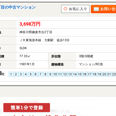
丁目の中古マンション
3,698万円
神奈川県鎌倉市台2丁目
地
ＪＲ東海道本線 大船駅 徒歩13分
3LDK
り
77.33㎡
3階/6階建
面積
所在階
1981年1月
マンション/RC造
月
建物構造
3
枚