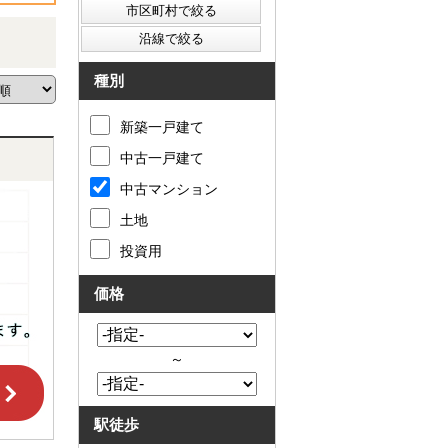
種別
新築一戸建て
中古一戸建て
中古マンション
土地
投資用
価格
～
駅徒歩