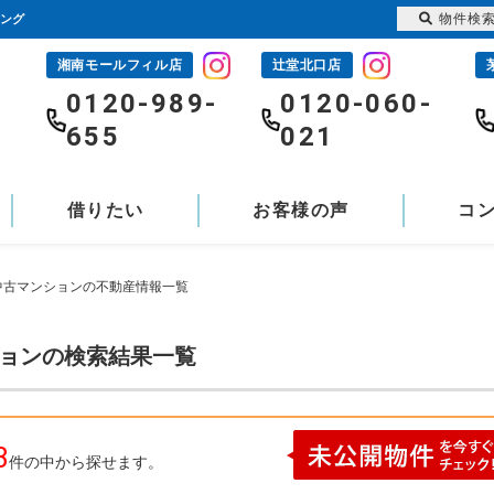
物件検
ジング
湘南モールフィル店
辻堂北口店
-
0120-989-
0120-060-
655
021
借りたい
お客様の声
コ
)中古マンションの不動産情報一覧
ションの検索結果一覧
3
件の中から探せます。