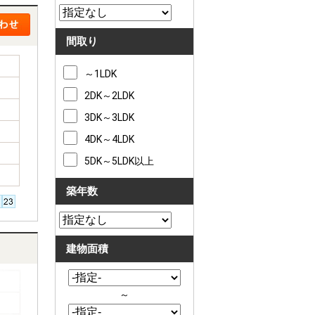
間取り
～1LDK
2DK～2LDK
3DK～3LDK
4DK～4LDK
5DK～5LDK以上
築年数
建物面積
～