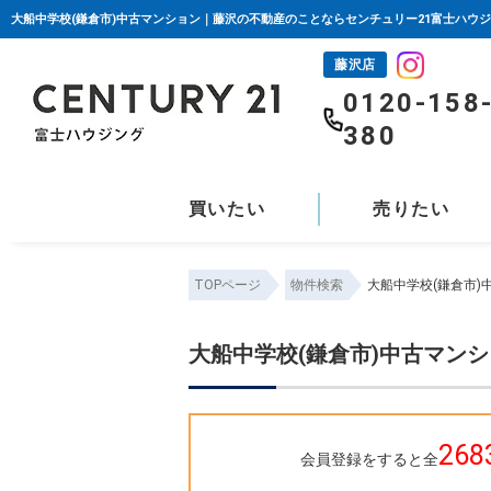
大船中学校(鎌倉市)中古マンション｜藤沢の不動産のことならセンチュリー21富士ハウ
藤沢店
0120-158
380
買いたい
売りたい
TOPページ
物件検索
大船中学校(鎌倉市
大船中学校(鎌倉市)中古マン
268
会員登録をすると全