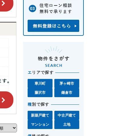
エ
リアで探す
寒川町
茅ヶ崎市
藤沢市
鎌倉市
種
別で探す
新築戸建て
中古戸建て
マンション
土地