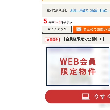
種別で絞り込む
新築一戸建て（新築一軒家）
5
件中
1～5
件を表示
【会員様限定で公開中！】
会員限定