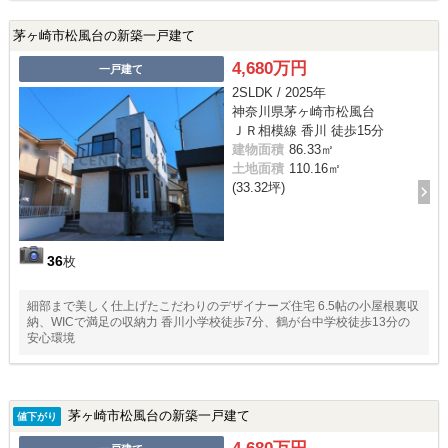
茅ヶ崎市松風台の新築一戸建て
4,680万円
一戸建て
2SLDK / 2025年
神奈川県茅ヶ崎市松風台
ＪＲ相模線 香川 徒歩15分
建物面積
86.33㎡
土地面積
110.16㎡
(33.32坪)
36
枚
細部まで美しく仕上げたこだわりのデザイナーズ住宅 6.5帖の小屋根裏収
納、WICで満足の収納力 香川小学校徒歩7分、鶴が台中学校徒歩13分の
安心環境
茅ヶ崎市松風台の新築一戸建て
値下がり