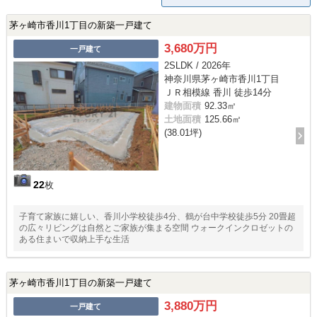
茅ヶ崎市香川1丁目の新築一戸建て
3,680万円
一戸建て
2SLDK / 2026年
神奈川県茅ヶ崎市香川1丁目
ＪＲ相模線 香川 徒歩14分
建物面積
92.33㎡
土地面積
125.66㎡
(38.01坪)
22
枚
子育て家族に嬉しい、香川小学校徒歩4分、鶴が台中学校徒歩5分 20畳超
の広々リビングは自然とご家族が集まる空間 ウォークインクロゼットの
ある住まいで収納上手な生活
茅ヶ崎市香川1丁目の新築一戸建て
3,880万円
一戸建て