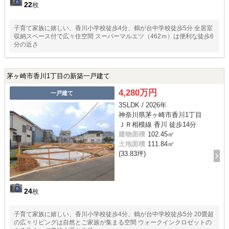
22
枚
子育て家族に嬉しい、香川小学校徒歩4分、鶴が台中学校徒歩5分 全居室
収納スペース付で広々住空間 スーパーマルエツ（462ｍ）は便利な徒歩6
分の近さ
茅ヶ崎市香川1丁目の新築一戸建て
4,280万円
一戸建て
3SLDK / 2026年
神奈川県茅ヶ崎市香川1丁目
ＪＲ相模線 香川 徒歩14分
建物面積
102.45㎡
土地面積
111.84㎡
(33.83坪)
24
枚
子育て家族に嬉しい、香川小学校徒歩4分、鶴が台中学校徒歩5分 20畳超
の広々リビングは自然とご家族が集まる空間 ウォークインクロゼットの