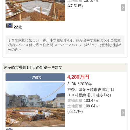
土地面積
157.07㎡
(47.51坪)
22
枚
子育て家族に嬉しい、香川小学校徒歩4分、鶴が台中学校徒歩5分 全居室
収納スペース付で広々住空間 スーパーマルエツ（462ｍ）は便利な徒歩6
分の近さ
茅ヶ崎市香川1丁目の新築一戸建て
4,280万円
一戸建て
3LDK / 2026年
神奈川県茅ヶ崎市香川1丁目
ＪＲ相模線 香川 徒歩14分
建物面積
103.47㎡
土地面積
109.64㎡
(33.17坪)