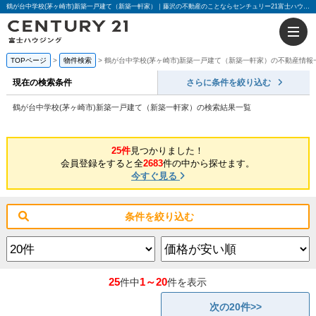
鶴が台中学校(茅ヶ崎市)新築一戸建て（新築一軒家）｜藤沢の不動産のことならセンチュリー21富士ハウジング
TOPページ
物件検索
鶴が台中学校(茅ヶ崎市)新築一戸建て（新築一軒家）の不動産情報
現在の検索条件
さらに条件を絞り込む
鶴が台中学校(茅ヶ崎市)新築一戸建て（新築一軒家）の検索結果一覧
25件
見つかりました！
会員登録をすると全
2683
件の中から探せます。
今すぐ見る
条件を絞り込む
25
1～20
件中
件を表示
次の20件>>