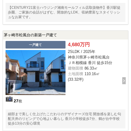
【CENTURY21富士ハウジング湘南モールフィル店取扱物件】香川駅徒
歩圏、ご家族の会話がはずむ、開放的なLDK、収納豊富なスタイリッシ
ュなお家です。
茅ヶ崎市松風台の新築一戸建て
4,680万円
一戸建て
2SLDK / 2025年
神奈川県茅ヶ崎市松風台
ＪＲ相模線 香川 徒歩15分
建物面積
86.33㎡
土地面積
110.16㎡
(33.32坪)
27
枚
細部まで美しく仕上げたこだわりのデザイナーズ住宅 開放感を楽しむ勾
配天井のリビングで心地よい暮らし 香川小学校徒歩7分、鶴が台中学校
徒歩13分の安心環境