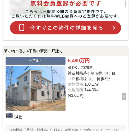
茅ヶ崎市香川4丁目の新築一戸建て
5,480万円
一戸建て
4LDK / 2026年
神奈川県茅ヶ崎市香川4丁目
ＪＲ相模線 香川 徒歩8分
建物面積
103.17㎡
土地面積
144.30㎡
(43.65坪)
14
枚
JR相模線「香川」駅徒歩8分 日差しや雨を気にせず使えるインナーバル