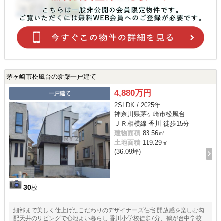
茅ヶ崎市松風台の新築一戸建て
4,880万円
一戸建て
2SLDK / 2025年
神奈川県茅ヶ崎市松風台
ＪＲ相模線 香川 徒歩15分
建物面積
83.56㎡
土地面積
119.29㎡
(36.09坪)
30
枚
細部まで美しく仕上げたこだわりのデザイナーズ住宅 開放感を楽しむ勾
配天井のリビングで心地よい暮らし 香川小学校徒歩7分、鶴が台中学校