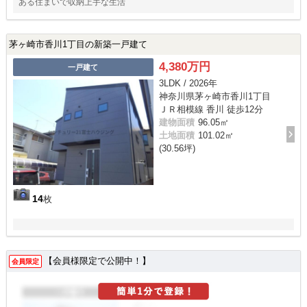
ある住まいで収納上手な生活
茅ヶ崎市香川1丁目の新築一戸建て
4,380万円
一戸建て
3LDK / 2026年
神奈川県茅ヶ崎市香川1丁目
ＪＲ相模線 香川 徒歩12分
建物面積
96.05㎡
土地面積
101.02㎡
(30.56坪)
14
枚
【会員様限定で公開中！】
会員限定