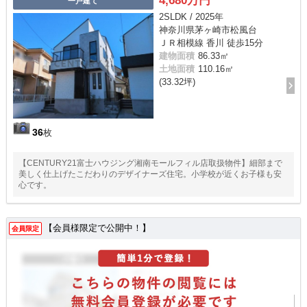
4,680万円
一戸建て
2SLDK / 2025年
神奈川県茅ヶ崎市松風台
ＪＲ相模線 香川 徒歩15分
建物面積
86.33㎡
土地面積
110.16㎡
(33.32坪)
36
枚
【CENTURY21富士ハウジング湘南モールフィル店取扱物件】細部まで
美しく仕上げたこだわりのデザイナーズ住宅。小学校が近くお子様も安
心です。
【会員様限定で公開中！】
会員限定