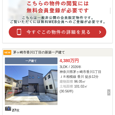
茅ヶ崎市香川1丁目の新築一戸建て
NEW
4,380万円
一戸建て
3LDK / 2026年
神奈川県茅ヶ崎市香川1丁目
ＪＲ相模線 香川 徒歩12分
建物面積
96.05㎡
土地面積
101.02㎡
(30.56坪)
27
枚