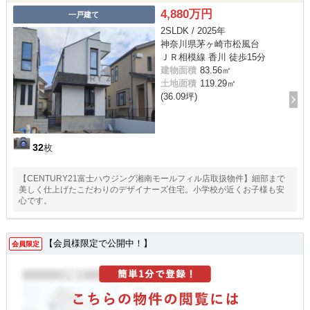
4,880万円
一戸建て
2SLDK / 2025年
神奈川県茅ヶ崎市松風台
ＪＲ相模線 香川 徒歩15分
建物面積
83.56㎡
土地面積
119.29㎡
(36.09坪)
32
枚
【CENTURY21富士ハウジング湘南モールフィル店取扱物件】細部まで
美しく仕上げたこだわりのデザイナーズ住宅。小学校が近くお子様も安
心です。
【会員様限定で公開中！】
会員限定