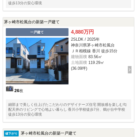
徒歩13分の安心環境
茅ヶ崎市松風台の新築一戸建て
4,880万円
一戸建て
2SLDK / 2025年
神奈川県茅ヶ崎市松風台
ＪＲ相模線 香川 徒歩15分
建物面積
83.56㎡
土地面積
119.29㎡
(36.09坪)
26
枚
細部まで美しく仕上げたこだわりのデザイナーズ住宅 開放感を楽しむ勾
配天井のリビングで心地よい暮らし 香川小学校徒歩7分、鶴が台中学校
徒歩13分の安心環境
茅ヶ崎市松風台の新築一戸建て
値下がり