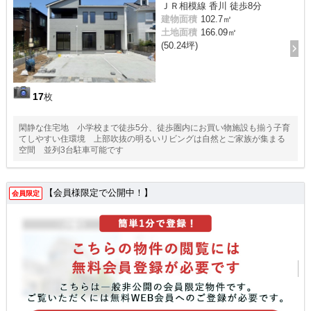
ＪＲ相模線 香川 徒歩8分
建物面積
102.7㎡
土地面積
166.09㎡
(50.24坪)
17
枚
閑静な住宅地 小学校まで徒歩5分、徒歩圏内にお買い物施設も揃う子育
てしやすい住環境 上部吹抜の明るいリビングは自然とご家族が集まる
空間 並列3台駐車可能です
【会員様限定で公開中！】
会員限定