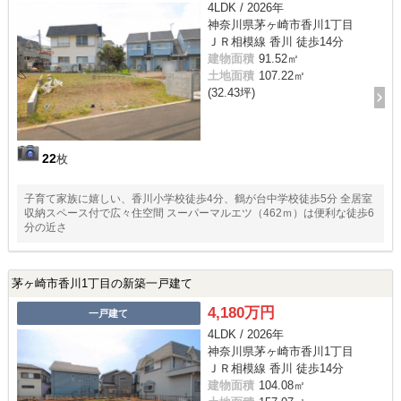
4LDK / 2026年
神奈川県茅ヶ崎市香川1丁目
ＪＲ相模線 香川 徒歩14分
建物面積
91.52㎡
土地面積
107.22㎡
(32.43坪)
22
枚
子育て家族に嬉しい、香川小学校徒歩4分、鶴が台中学校徒歩5分 全居室
収納スペース付で広々住空間 スーパーマルエツ（462ｍ）は便利な徒歩6
分の近さ
茅ヶ崎市香川1丁目の新築一戸建て
4,180万円
一戸建て
4LDK / 2026年
神奈川県茅ヶ崎市香川1丁目
ＪＲ相模線 香川 徒歩14分
建物面積
104.08㎡