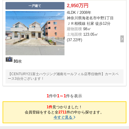
2,950万円
一戸建て
4LDK / 2008年
神奈川県海老名市中野1丁目
ＪＲ相模線 社家 徒歩12分
建物面積
98㎡
土地面積
123.05㎡
(37.22坪)
31
枚
【CENTURY21富士ハウジング湘南モールフィル店専任物件】カースペ
ース3台分ございます！
1
1～1
件中
件を表示
1件
見つかりました！
会員登録をすると全
2711
件の中から探せます。
今すぐ見る