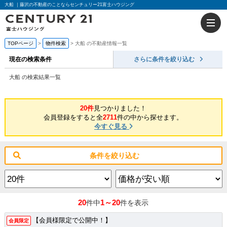
大船 ｜藤沢の不動産のことならセンチュリー21富士ハウジング
TOPページ
物件検索
大船 の不動産情報一覧
現在の検索条件
さらに条件を絞り込む
大船 の検索結果一覧
20件
見つかりました！
会員登録をすると全
2711
件の中から探せます。
今すぐ見る
条件を絞り込む
20
1～20
件中
件を表示
【会員様限定で公開中！】
会員限定