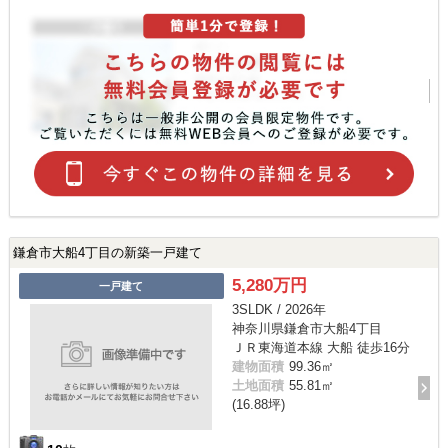
鎌倉市大船4丁目の新築一戸建て
5,280万円
一戸建て
3SLDK / 2026年
神奈川県鎌倉市大船4丁目
ＪＲ東海道本線 大船 徒歩16分
建物面積
99.36㎡
土地面積
55.81㎡
(16.88坪)