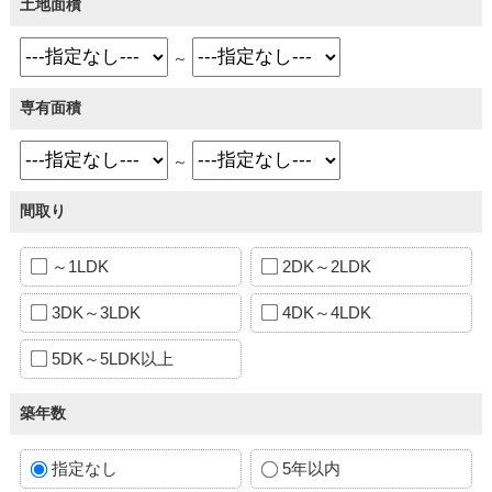
土地面積
～
専有面積
～
間取り
～1LDK
2DK～2LDK
3DK～3LDK
4DK～4LDK
5DK～5LDK以上
築年数
指定なし
5年以内