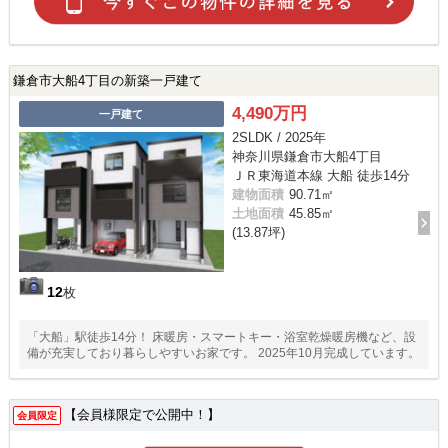
鎌倉市大船4丁目の新築一戸建て
4,490万円
一戸建て
2SLDK / 2025年
神奈川県鎌倉市大船4丁目
ＪＲ東海道本線 大船 徒歩14分
建物面積
90.71㎡
土地面積
45.85㎡
(13.87坪)
12
枚
「大船」駅徒歩14分！ 床暖房・スマートキー・浴室乾燥暖房機など、設
備が充実しており暮らしやすいお家です。 2025年10月完成しています。
【会員様限定で公開中！】
会員限定