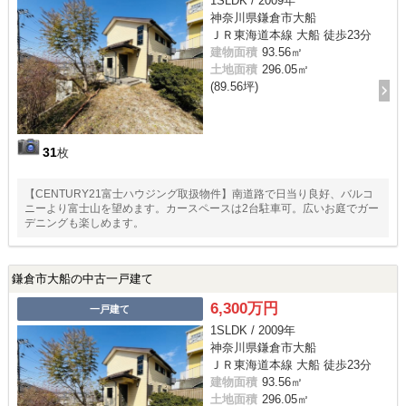
1SLDK / 2009年
神奈川県鎌倉市大船
ＪＲ東海道本線 大船 徒歩23分
建物面積
93.56㎡
土地面積
296.05㎡
(89.56坪)
31
枚
【CENTURY21富士ハウジング取扱物件】南道路で日当り良好、バルコ
ニーより富士山を望めます。カースペースは2台駐車可。広いお庭でガー
デニングも楽しめます。
鎌倉市大船の中古一戸建て
6,300万円
一戸建て
1SLDK / 2009年
神奈川県鎌倉市大船
ＪＲ東海道本線 大船 徒歩23分
建物面積
93.56㎡
土地面積
296.05㎡