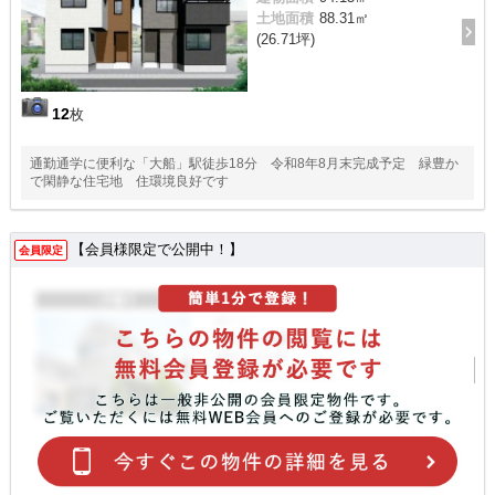
土地面積
88.31㎡
(26.71坪)
12
枚
通勤通学に便利な「大船」駅徒歩18分 令和8年8月末完成予定 緑豊か
で閑静な住宅地 住環境良好です
【会員様限定で公開中！】
会員限定