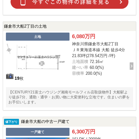
鎌倉市大船2丁目の土地
6,080万円
土地
神奈川県鎌倉市大船2丁目
ＪＲ東海道本線 大船 徒歩4分
21.83坪(278.54万円 /坪)
土地面積
72.16㎡
建ぺい率
60.0(%)
容積率
200.0(%)
19
枚
【CENTURY21富士ハウジング湘南モールフィル店取扱物件】大船駅よ
り徒歩7分、通勤・通学・お買い物に大変便利な立地です。住まいの夢を
お手伝いします。
鎌倉市大船の中古一戸建て
値下がり
6,300万円
一戸建て