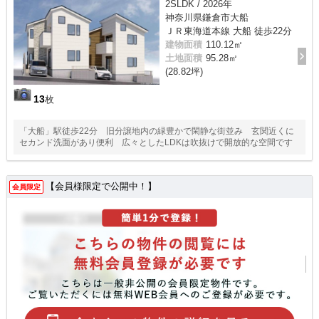
2SLDK / 2026年
神奈川県鎌倉市大船
ＪＲ東海道本線 大船 徒歩22分
建物面積
110.12㎡
土地面積
95.28㎡
(28.82坪)
13
枚
「大船」駅徒歩22分 旧分譲地内の緑豊かで閑静な街並み 玄関近くに
セカンド洗面があり便利 広々としたLDKは吹抜けで開放的な空間です
【会員様限定で公開中！】
会員限定