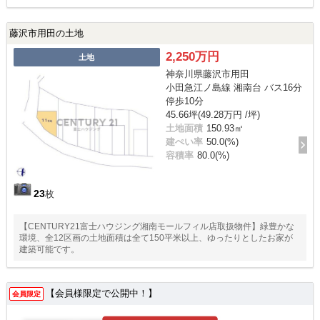
藤沢市用田の土地
2,250万円
土地
神奈川県藤沢市用田
小田急江ノ島線 湘南台 バス16分
停歩10分
45.66坪(49.28万円 /坪)
土地面積
150.93㎡
建ぺい率
50.0(%)
容積率
80.0(%)
23
枚
【CENTURY21富士ハウジング湘南モールフィル店取扱物件】緑豊かな
環境、全12区画の土地面積は全て150平米以上、ゆったりとしたお家が
建築可能です。
【会員様限定で公開中！】
会員限定