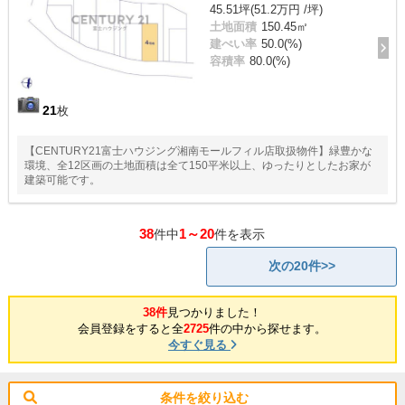
45.51坪(51.2万円 /坪)
土地面積
150.45㎡
建ぺい率
50.0(%)
容積率
80.0(%)
21
枚
【CENTURY21富士ハウジング湘南モールフィル店取扱物件】緑豊かな
環境、全12区画の土地面積は全て150平米以上、ゆったりとしたお家が
建築可能です。
38
1～20
件中
件を表示
次の20件>>
38件
見つかりました！
会員登録をすると全
2725
件の中から探せます。
今すぐ見る
条件を絞り込む