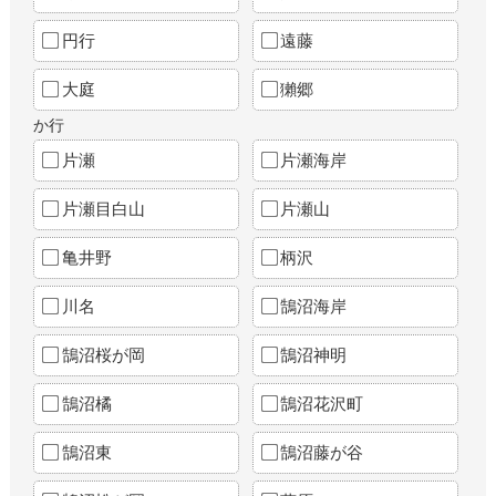
円行
遠藤
大庭
獺郷
か行
片瀬
片瀬海岸
片瀬目白山
片瀬山
亀井野
柄沢
川名
鵠沼海岸
鵠沼桜が岡
鵠沼神明
鵠沼橘
鵠沼花沢町
鵠沼東
鵠沼藤が谷