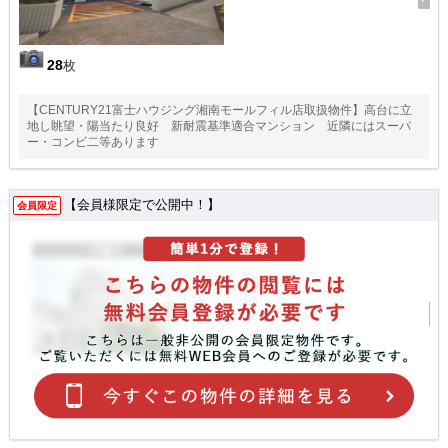
28
枚
【CENTURY21富士ハウジング湘南モールフィル店取扱物件】高台に立
地し眺望・陽当たり良好 新耐震基準適合マンション 近隣にはスーパ
ー・コンビ二等あります
【会員様限定で公開中！】
会員限定