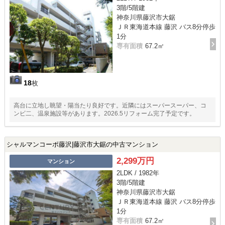
3階/5階建
神奈川県藤沢市大鋸
ＪＲ東海道本線 藤沢 バス8分停歩
1分
専有面積
67.2㎡
18
枚
高台に立地し眺望・陽当たり良好です。近隣にはスーパースーパー、コ
ンビ二、温泉施設等があります。2026.5リフォーム完了予定です。
シャルマンコーポ藤沢|藤沢市大鋸の中古マンション
2,299万円
マンション
2LDK / 1982年
3階/5階建
神奈川県藤沢市大鋸
ＪＲ東海道本線 藤沢 バス8分停歩
1分
専有面積
67.2㎡