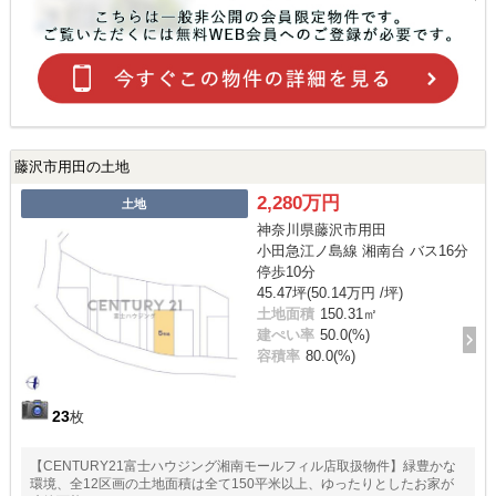
藤沢市用田の土地
2,280万円
土地
神奈川県藤沢市用田
小田急江ノ島線 湘南台 バス16分
停歩10分
45.47坪(50.14万円 /坪)
土地面積
150.31㎡
建ぺい率
50.0(%)
容積率
80.0(%)
23
枚
【CENTURY21富士ハウジング湘南モールフィル店取扱物件】緑豊かな
環境、全12区画の土地面積は全て150平米以上、ゆったりとしたお家が