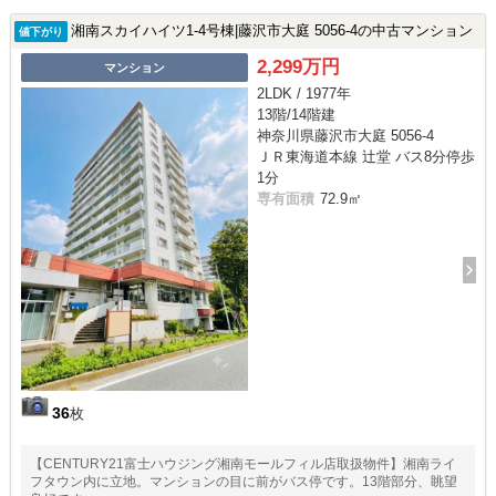
湘南スカイハイツ1-4号棟|藤沢市大庭 5056-4の中古マンション
値下がり
2,299万円
マンション
2LDK / 1977年
13階/14階建
神奈川県藤沢市大庭 5056-4
ＪＲ東海道本線 辻堂 バス8分停歩
1分
専有面積
72.9㎡
36
枚
【CENTURY21富士ハウジング湘南モールフィル店取扱物件】湘南ライ
フタウン内に立地。マンションの目に前がバス停です。13階部分、眺望