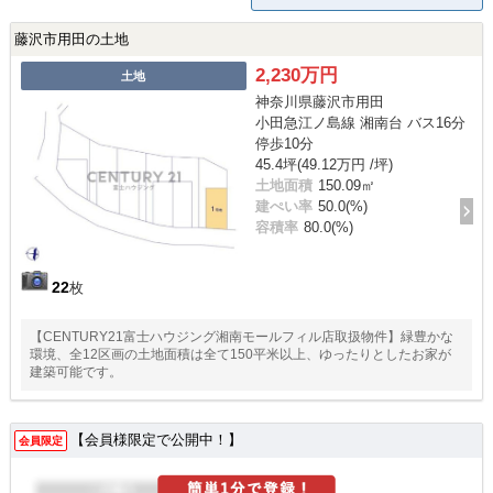
藤沢市用田の土地
2,230万円
土地
神奈川県藤沢市用田
小田急江ノ島線 湘南台 バス16分
停歩10分
45.4坪(49.12万円 /坪)
土地面積
150.09㎡
建ぺい率
50.0(%)
容積率
80.0(%)
22
枚
【CENTURY21富士ハウジング湘南モールフィル店取扱物件】緑豊かな
環境、全12区画の土地面積は全て150平米以上、ゆったりとしたお家が
建築可能です。
【会員様限定で公開中！】
会員限定