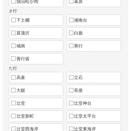
鵠沼松が岡
葛原
さ行
下土棚
湘南台
菖蒲沢
白旗
城南
善行
善行坂
た行
高倉
立石
大鋸
長後
辻堂
辻堂神台
辻堂新町
辻堂太平台
辻堂西海岸
辻堂東海岸