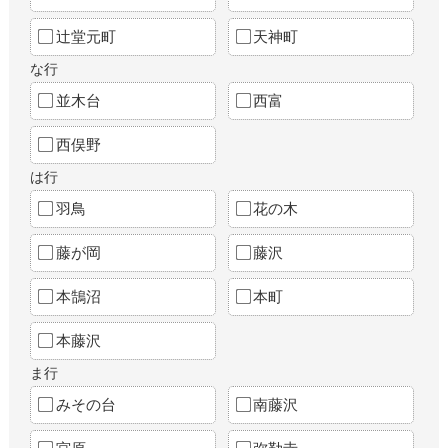
辻堂元町
天神町
な行
並木台
西富
西俣野
は行
羽鳥
花の木
藤が岡
藤沢
本鵠沼
本町
本藤沢
ま行
みその台
南藤沢