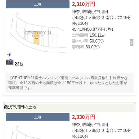
2,310万円
土地
神奈川県藤沢市用田
小田急江ノ島線 湘南台 バス16分
停歩10分
45.41坪(50.87万円 /坪)
土地面積
150.11㎡
建ぺい率
50.0(%)
容積率
80.0(%)
23
枚
【CENTURY21富士ハウジング湘南モールフィル店取扱物件】緑豊かな
環境、全12区画の土地面積は全て150平米以上、ゆったりとしたお家が
建築可能です。
藤沢市用田の土地
2,330万円
土地
神奈川県藤沢市用田
小田急江ノ島線 湘南台 バス16分
停歩10分