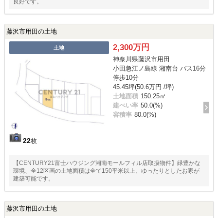
良好です。
藤沢市用田の土地
2,300万円
土地
神奈川県藤沢市用田
小田急江ノ島線 湘南台 バス16分
停歩10分
45.45坪(50.6万円 /坪)
土地面積
150.25㎡
建ぺい率
50.0(%)
容積率
80.0(%)
22
枚
【CENTURY21富士ハウジング湘南モールフィル店取扱物件】緑豊かな
環境、全12区画の土地面積は全て150平米以上、ゆったりとしたお家が
建築可能です。
藤沢市用田の土地