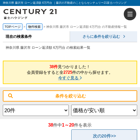
神奈川県 藤沢市 ローン返済額 6万円台 ｜藤沢の不動産のことならセンチュリー21富士ハウジング
TOPページ
物件検索
神奈川県 藤沢市 ローン返済額 6万円台 の不動産情報一覧
現在の検索条件
さらに条件を絞り込む
神奈川県 藤沢市 ローン返済額 6万円台 の検索結果一覧
38件
見つかりました！
会員登録をすると全
2725
件の中から探せます。
今すぐ見る
条件を絞り込む
38
1～20
件中
件を表示
次の20件>>