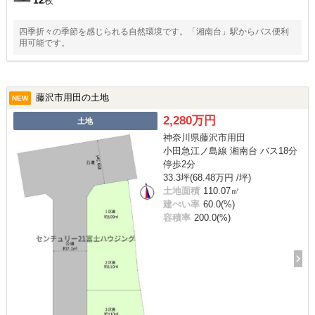
枚
四季折々の季節を感じられる自然環境です。「湘南台」駅からバス便利
用可能です。
藤沢市用田の土地
NEW
2,280万円
土地
神奈川県藤沢市用田
小田急江ノ島線 湘南台 バス18分
停歩2分
33.3坪(68.48万円 /坪)
土地面積
110.07㎡
建ぺい率
60.0(%)
容積率
200.0(%)