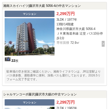
湘南スカイハイツ|藤沢市大庭 5056-4の中古マンション
2,299万円
マンション
3LDK / 1977年
13階/14階建
神奈川県藤沢市大庭 5056-4
ＪＲ東海道本線 辻堂 バス10分停
歩1分
専有面積
72.9㎡
22
枚
駐車場の空き状況ご確認ください。湘南ライフタウンは、JR辻堂駅より
バス便多数、通勤通学に便利、深夜バスも運行しております。2026.5リ
フォーム完了予定です。
シャルマンコーポ藤沢|藤沢市大鋸の中古マンション
2,299万円
マンション
2LDK / 1982年