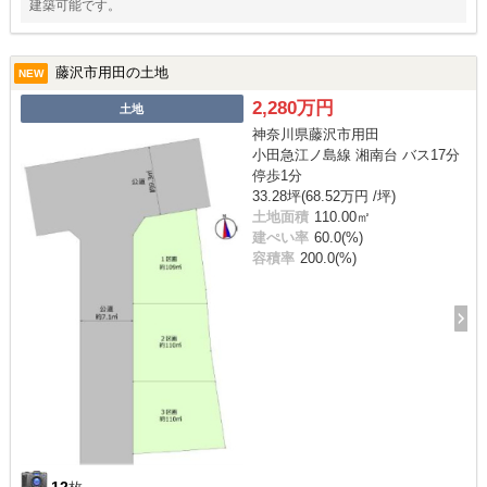
建築可能です。
藤沢市用田の土地
NEW
2,280万円
土地
神奈川県藤沢市用田
小田急江ノ島線 湘南台 バス17分
停歩1分
33.28坪(68.52万円 /坪)
土地面積
110.00㎡
建ぺい率
60.0(%)
容積率
200.0(%)
12