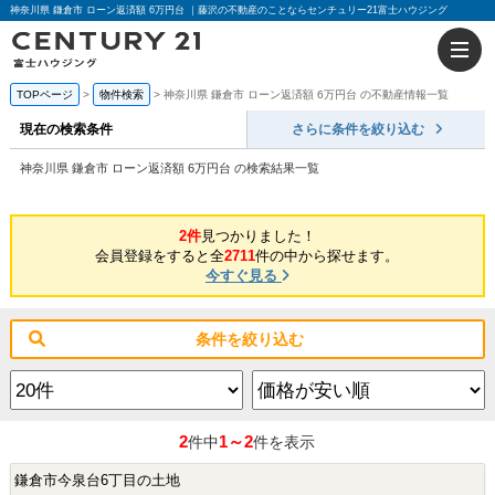
神奈川県 鎌倉市 ローン返済額 6万円台 ｜藤沢の不動産のことならセンチュリー21富士ハウジング
TOPページ
物件検索
神奈川県 鎌倉市 ローン返済額 6万円台 の不動産情報一覧
現在の検索条件
さらに条件を絞り込む
神奈川県 鎌倉市 ローン返済額 6万円台 の検索結果一覧
2件
見つかりました！
会員登録をすると全
2711
件の中から探せます。
今すぐ見る
条件を絞り込む
2
1～2
件中
件を表示
鎌倉市今泉台6丁目の土地