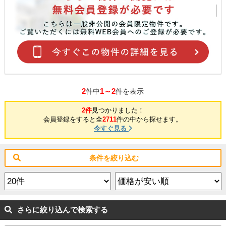
2
1～2
件中
件を表示
2件
見つかりました！
会員登録をすると全
2711
件の中から探せます。
今すぐ見る
条件を絞り込む
さらに絞り込んで検索する