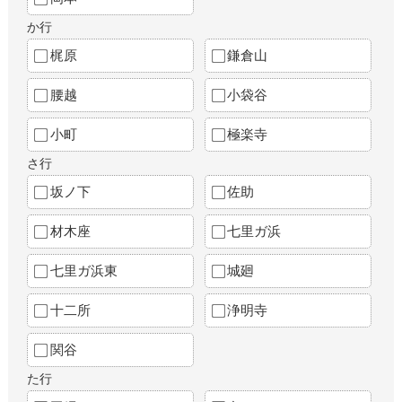
か行
梶原
鎌倉山
腰越
小袋谷
小町
極楽寺
さ行
坂ノ下
佐助
材木座
七里ガ浜
七里ガ浜東
城廻
十二所
浄明寺
関谷
た行