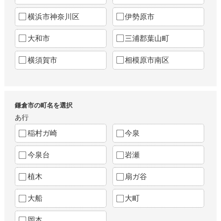
横浜市神奈川区
伊勢原市
大和市
三浦郡葉山町
横須賀市
相模原市南区
鎌倉市の町名を選択
あ行
稲村ガ崎
今泉
今泉台
岩瀬
植木
扇ガ谷
大船
大町
岡本