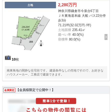
2,280万円
土地
神奈川県鎌倉市今泉台6丁目
ＪＲ東海道本線 大船 バス22分停
歩3分
71.21坪(32.02万円 /坪)
土地面積
235.41㎡
建ぺい率
40.0(%)
容積率
80.0(%)
10
枚
南東角地の閑静な住宅街です。 建築条件なしの売地ですので、お好きな
ハウスメーカー、工務店で建築できます。
【会員様限定で公開中！】
会員限定