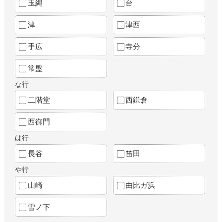
玉縄
台
津
津西
手広
寺分
常盤
な行
二階堂
西鎌倉
西御門
は行
長谷
笛田
や行
山崎
由比ガ浜
雪ノ下