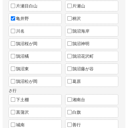
片瀬目白山
片瀬山
亀井野
柄沢
川名
鵠沼海岸
鵠沼桜が岡
鵠沼神明
鵠沼橘
鵠沼花沢町
鵠沼東
鵠沼藤が谷
鵠沼松が岡
葛原
さ行
下土棚
湘南台
菖蒲沢
白旗
城南
善行