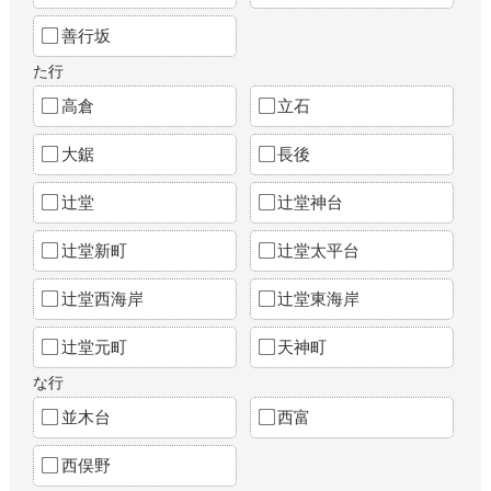
善行坂
た行
高倉
立石
大鋸
長後
辻堂
辻堂神台
辻堂新町
辻堂太平台
辻堂西海岸
辻堂東海岸
辻堂元町
天神町
な行
並木台
西富
西俣野