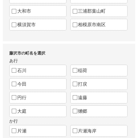
大和市
三浦郡葉山町
横須賀市
相模原市南区
藤沢市の町名を選択
あ行
石川
稲荷
今田
打戻
円行
遠藤
大庭
獺郷
か行
片瀬
片瀬海岸