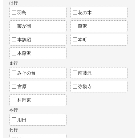
は行
羽鳥
花の木
藤が岡
藤沢
本鵠沼
本町
本藤沢
ま行
みその台
南藤沢
宮原
弥勒寺
村岡東
や行
用田
わ行