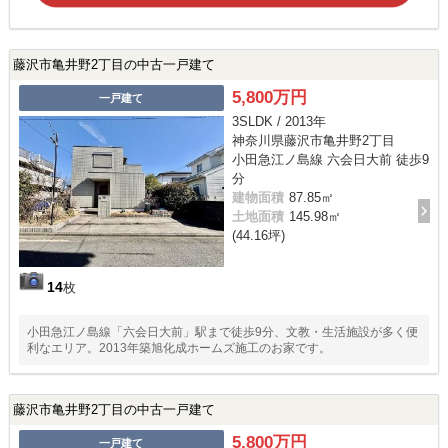
藤沢市亀井野2丁目の中古一戸建て
5,800万円
一戸建て
3SLDK / 2013年
神奈川県藤沢市亀井野2丁目
小田急江ノ島線 六会日大前 徒歩9
分
建物面積
87.85㎡
土地面積
145.98㎡
(44.16坪)
14
枚
小田急江ノ島線「六会日大前」駅まで徒歩9分、文教・生活施設が多く便
利なエリア。2013年築旭化成ホームズ施工のお家です。
藤沢市亀井野2丁目の中古一戸建て
5,800万円
一戸建て