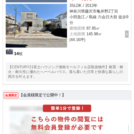
3SLDK / 2013年
神奈川県藤沢市亀井野2丁目
小田急江ノ島線 六会日大前 徒歩9
分
建物面積
87.85㎡
土地面積
145.98㎡
(44.16坪)
14
枚
【CENTURY21富士ハウジング湘南モールフィル店取扱物件】耐震・耐
火・耐久性に優れたへーベルハウス。落ち着いた日常と快適な暮らしの
両方を叶えます。
【会員様限定で公開中！】
会員限定