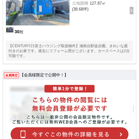
土地面積
127.87㎡
(38.68坪)
30
枚
【CENTURY21富士ハウジング取扱物件】湘南台駅徒歩圏、きれいな庭
付きのお家です。過去にリフォーム歴がございます。カースペースは2台
可能です。
【会員様限定で公開中！】
会員限定