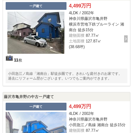
4,499万円
一戸建て
4LDK / 2002年
神奈川県藤沢市亀井野
横浜市営地下鉄ブルーライン 湘
南台 徒歩15分
建物面積
87.77㎡
土地面積
127.87㎡
(38.68坪)
11
枚
小田急江ノ島線「湘南台」駅徒歩圏です。きれいな庭付きのお家です。
過去にリフォーム歴がございます。いつでもご案内ができます。
藤沢市亀井野の中古一戸建て
4,499万円
一戸建て
4LDK / 2002年
神奈川県藤沢市亀井野
小田急江ノ島線 湘南台 徒歩15分
建物面積
87.77㎡