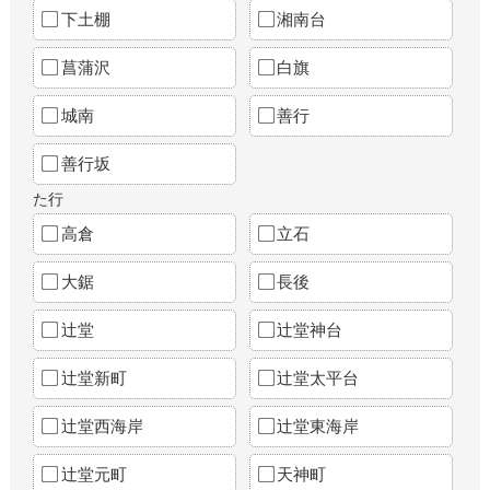
下土棚
湘南台
菖蒲沢
白旗
城南
善行
善行坂
た行
高倉
立石
大鋸
長後
辻堂
辻堂神台
辻堂新町
辻堂太平台
辻堂西海岸
辻堂東海岸
辻堂元町
天神町