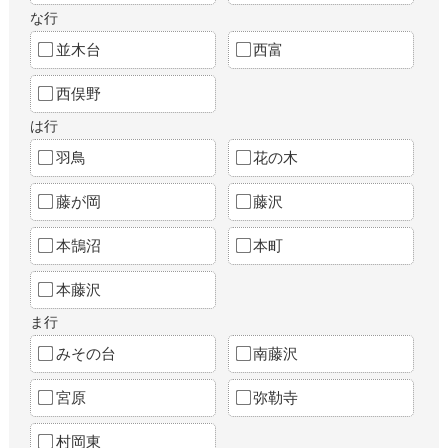
な行
並木台
西富
西俣野
は行
羽鳥
花の木
藤が岡
藤沢
本鵠沼
本町
本藤沢
ま行
みその台
南藤沢
宮原
弥勒寺
村岡東