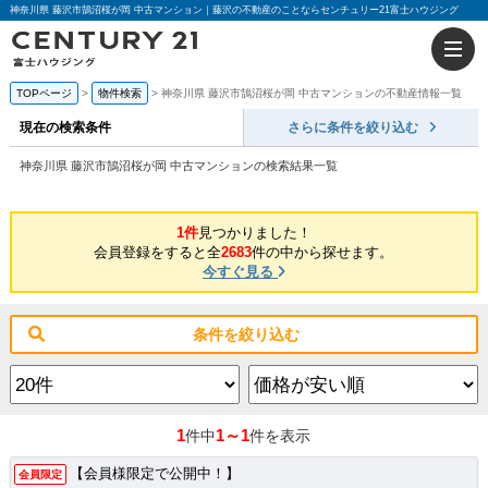
神奈川県 藤沢市鵠沼桜が岡 中古マンション｜藤沢の不動産のことならセンチュリー21富士ハウジング
TOPページ
物件検索
神奈川県 藤沢市鵠沼桜が岡 中古マンションの不動産情報一覧
現在の検索条件
さらに条件を絞り込む
神奈川県 藤沢市鵠沼桜が岡 中古マンションの検索結果一覧
1件
見つかりました！
会員登録をすると全
2683
件の中から探せます。
今すぐ見る
条件を絞り込む
1
1～1
件中
件を表示
【会員様限定で公開中！】
会員限定