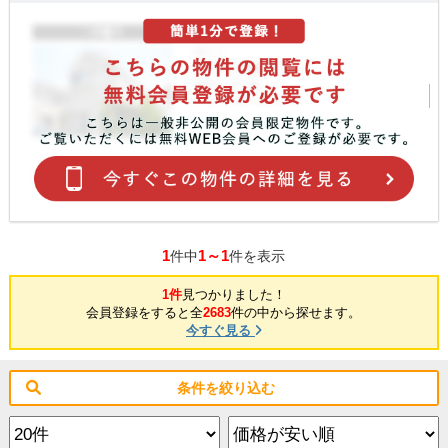
1
1～1
件中
件を表示
1件
見つかりました！
会員登録をすると全
2683
件の中から探せます。
今すぐ見る
条件を絞り込む