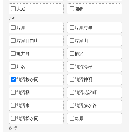
大庭
獺郷
か行
片瀬
片瀬海岸
片瀬目白山
片瀬山
亀井野
柄沢
川名
鵠沼海岸
鵠沼桜が岡
鵠沼神明
鵠沼橘
鵠沼花沢町
鵠沼東
鵠沼藤が谷
鵠沼松が岡
葛原
さ行