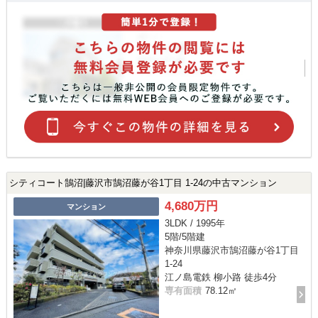
シティコート鵠沼|藤沢市鵠沼藤が谷1丁目 1-24の中古マンション
4,680万円
マンション
3LDK / 1995年
5階/5階建
神奈川県藤沢市鵠沼藤が谷1丁目
1-24
江ノ島電鉄 柳小路 徒歩4分
専有面積
78.12㎡