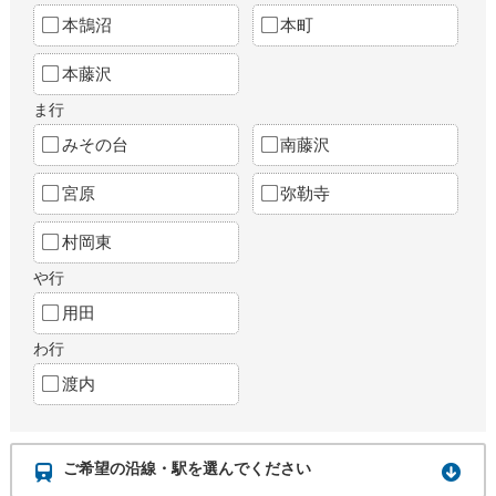
本鵠沼
本町
本藤沢
ま行
みその台
南藤沢
宮原
弥勒寺
村岡東
や行
用田
わ行
渡内
ご希望の沿線・駅を選んでください