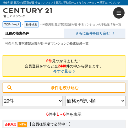
神奈川県 藤沢市鵠沼藤が谷 中古マンション｜藤沢の不動産のことならセンチュリー21富士ハウジング
TOPページ
物件検索
神奈川県 藤沢市鵠沼藤が谷 中古マンションの不動産情報一覧
現在の検索条件
さらに条件を絞り込む
神奈川県 藤沢市鵠沼藤が谷 中古マンションの検索結果一覧
6件
見つかりました！
会員登録をすると全
2448
件の中から探せます。
今すぐ見る
条件を絞り込む
6
1～6
件中
件を表示
【会員様限定で公開中！】
会員限定
NEW