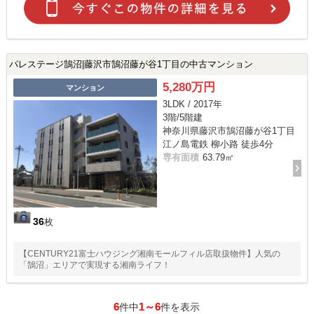
パレステージ鵠沼|藤沢市鵠沼藤が谷1丁目の中古マンション
5,280万円
マンション
3LDK / 2017年
3階/5階建
神奈川県藤沢市鵠沼藤が谷1丁目
江ノ島電鉄 柳小路 徒歩4分
専有面積
63.79㎡
36
枚
【CENTURY21富士ハウジング湘南モールフィル店取扱物件】人気の
「鵠沼」エリアで実現する湘南ライフ！
6
1～6
件中
件を表示