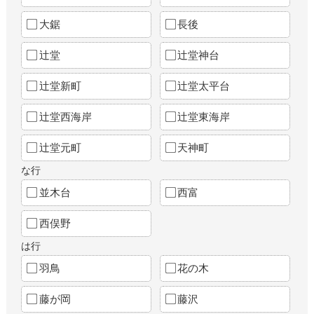
大鋸
長後
辻堂
辻堂神台
辻堂新町
辻堂太平台
辻堂西海岸
辻堂東海岸
辻堂元町
天神町
な行
並木台
西富
西俣野
は行
羽鳥
花の木
藤が岡
藤沢