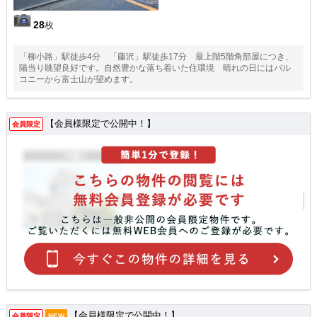
28
枚
「柳小路」駅徒歩4分 「藤沢」駅徒歩17分 最上階5階角部屋につき、
陽当り眺望良好です。自然豊かな落ち着いた住環境 晴れの日にはバル
コニーから富士山が望めます。
【会員様限定で公開中！】
会員限定
【会員様限定で公開中！】
会員限定
NEW