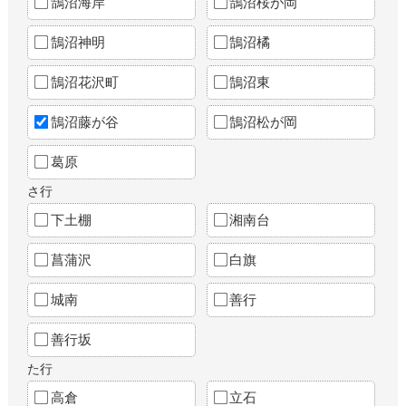
鵠沼海岸
鵠沼桜が岡
鵠沼神明
鵠沼橘
鵠沼花沢町
鵠沼東
鵠沼藤が谷
鵠沼松が岡
葛原
さ行
下土棚
湘南台
菖蒲沢
白旗
城南
善行
善行坂
た行
高倉
立石