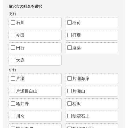
藤沢市の町名を選択
あ行
石川
稲荷
今田
打戻
円行
遠藤
大庭
か行
片瀬
片瀬海岸
片瀬目白山
片瀬山
亀井野
柄沢
川名
鵠沼石上