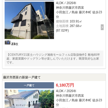
4LDK / 2026年
神奈川県藤沢市西富
小田急江ノ島線 藤沢本町 徒歩23
分
建物面積
103.91㎡
土地面積
287.68㎡
(87.02坪)
23
枚
【CENTURY21富士ハウジング湘南モールフィル店取扱物件】敷地80坪
超、家庭菜園やドッグラン等が楽しんでいただけます。眺望良好なお家
です。
藤沢市西富の新築一戸建て
6,180万円
一戸建て
4LDK / 2026年
神奈川県藤沢市西富
小田急江ノ島線 藤沢本町 徒歩23
分