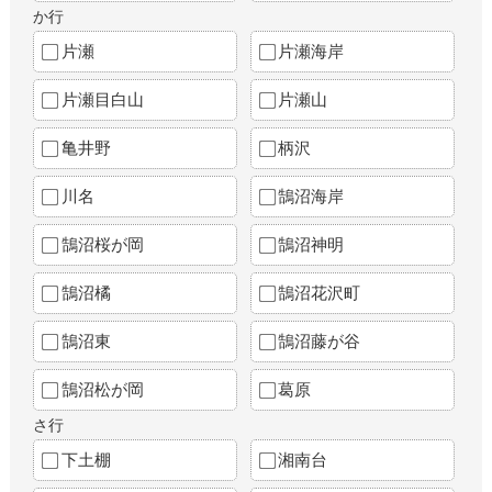
か行
片瀬
片瀬海岸
片瀬目白山
片瀬山
亀井野
柄沢
川名
鵠沼海岸
鵠沼桜が岡
鵠沼神明
鵠沼橘
鵠沼花沢町
鵠沼東
鵠沼藤が谷
鵠沼松が岡
葛原
さ行
下土棚
湘南台