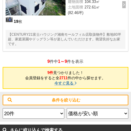
建物面積
104.33㎡
土地面積
272.61㎡
(82.46坪)
19
枚
【CENTURY21富士ハウジング湘南モールフィル店取扱物件】敷地80坪
超、家庭菜園やドッグラン等が楽しんでいただけます。眺望良好なお家
です。
9
1～9
件中
件を表示
9件
見つかりました！
会員登録をすると全
2711
件の中から探せます。
今すぐ見る
条件を絞り込む
さらに絞り込んで検索する