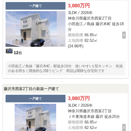
3,880万円
一戸建て
3LDK / 2026年
神奈川県藤沢市西富2丁目
小田急江ノ島線 藤沢本町 徒歩18
分
建物面積
66.85㎡
土地面積
82.52㎡
(24.96坪)
12
枚
小田急江ノ島線「藤沢本町」駅徒歩18分 使いやすいL型キッチン 吹抜
のある明るく開放的な2階リビング 周辺は閑静な住宅街です
藤沢市西富2丁目の新築一戸建て
3,880万円
一戸建て
3LDK / 2026年
神奈川県藤沢市西富2丁目
ＪＲ東海道本線 藤沢 徒歩25分
建物面積
66.85㎡
土地面積
82.52㎡