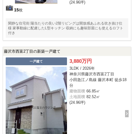
(24.96坪)
15
枚
閑静な住宅街 陽当たりの良い2階リビングは開放感あふれる吹き抜け仕
様 家事動線に配慮したL型キッチン 収納にも趣味部屋にも使えるロフト
付き
藤沢市西富2丁目の新築一戸建て
3,880万円
一戸建て
3LDK / 2026年
神奈川県藤沢市西富2丁目
小田急江ノ島線 藤沢本町 徒歩18
分
建物面積
66.85㎡
土地面積
82.52㎡
(24.96坪)