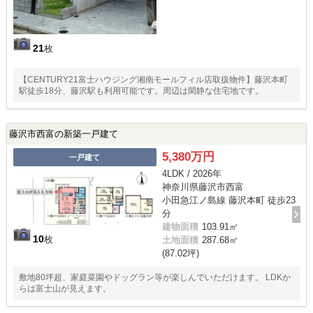
21
枚
【CENTURY21富士ハウジング湘南モールフィル店取扱物件】藤沢本町
駅徒歩18分、藤沢駅も利用可能です。周辺は閑静な住宅地です。
藤沢市西富の新築一戸建て
5,380万円
一戸建て
4LDK / 2026年
神奈川県藤沢市西富
小田急江ノ島線 藤沢本町 徒歩23
分
建物面積
103.91㎡
10
枚
土地面積
287.68㎡
(87.02坪)
敷地80坪超、家庭菜園やドッグラン等が楽しんでいただけます。 LDKか
らは富士山が見えます。