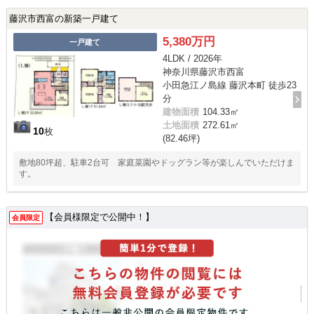
藤沢市西富の新築一戸建て
5,380万円
一戸建て
4LDK / 2026年
神奈川県藤沢市西富
小田急江ノ島線 藤沢本町 徒歩23
分
建物面積
104.33㎡
土地面積
272.61㎡
10
枚
(82.46坪)
敷地80坪超、駐車2台可 家庭菜園やドッグラン等が楽しんでいただけま
す。
【会員様限定で公開中！】
会員限定