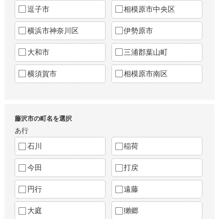
逗子市
相模原市中央区
横浜市神奈川区
伊勢原市
大和市
三浦郡葉山町
横須賀市
相模原市南区
藤沢市の町名を選択
あ行
石川
稲荷
今田
打戻
円行
遠藤
大庭
獺郷