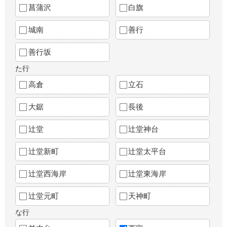
菖蒲沢
白旗
城南
善行
善行坂
た行
高倉
立石
大鋸
長後
辻堂
辻堂神台
辻堂新町
辻堂太平台
辻堂西海岸
辻堂東海岸
辻堂元町
天神町
な行