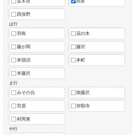
並木台
西富
西俣野
は行
羽鳥
花の木
藤が岡
藤沢
本鵠沼
本町
本藤沢
ま行
みその台
南藤沢
宮原
弥勒寺
村岡東
や行