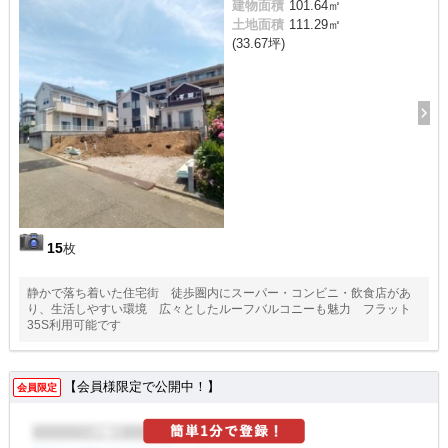
建物面積
101.64㎡
土地面積
111.29㎡
(33.67坪)
15
枚
静かで落ち着いた住宅街 徒歩圏内にスーパー・コンビニ・飲食店があ
り、生活しやすい環境 広々としたルーフバルコニーも魅力 フラット
35S利用可能です
【会員様限定で公開中！】
会員限定