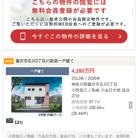
藤沢市石川2丁目の新築一戸建て
NEW
4,280万円
一戸建て
2SLDK / 2026年
神奈川県藤沢市石川2丁目
小田急江ノ島線 六会日大前 徒歩
27分
建物面積
97.7㎡
土地面積
100.64㎡
(30.44坪)
12
枚
小田急江ノ島線「六会日大前」徒歩27分、バス便もございます。全8区画