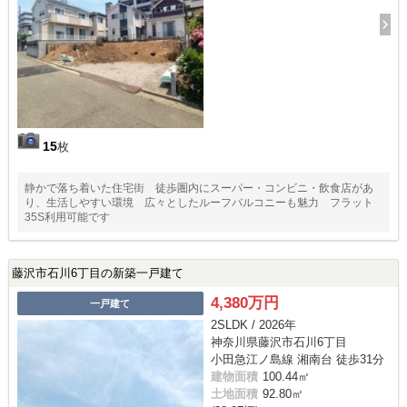
15
枚
静かで落ち着いた住宅街 徒歩圏内にスーパー・コンビニ・飲食店があ
り、生活しやすい環境 広々としたルーフバルコニーも魅力 フラット
35S利用可能です
藤沢市石川6丁目の新築一戸建て
4,380万円
一戸建て
2SLDK / 2026年
神奈川県藤沢市石川6丁目
小田急江ノ島線 湘南台 徒歩31分
建物面積
100.44㎡
土地面積
92.80㎡