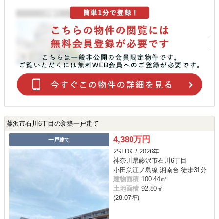
藤沢市石川6丁目の新築一戸建て
4,380万円
一戸建て
2SLDK / 2026年
神奈川県藤沢市石川6丁目
小田急江ノ島線 湘南台 徒歩31分
建物面積
100.44㎡
土地面積
92.80㎡
(28.07坪)