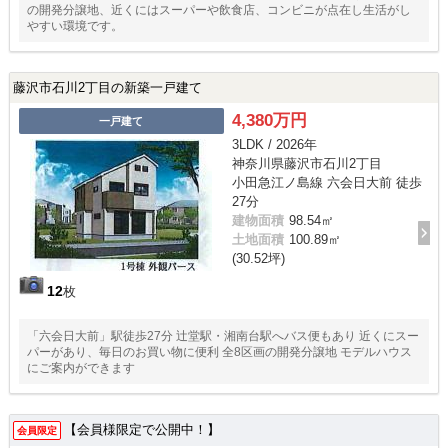
の開発分譲地、近くにはスーパーや飲食店、コンビニが点在し生活がし
やすい環境です。
藤沢市石川2丁目の新築一戸建て
4,380万円
一戸建て
3LDK / 2026年
神奈川県藤沢市石川2丁目
小田急江ノ島線 六会日大前 徒歩
27分
建物面積
98.54㎡
土地面積
100.89㎡
(30.52坪)
12
枚
「六会日大前」駅徒歩27分 辻堂駅・湘南台駅へバス便もあり 近くにスー
パーがあり、毎日のお買い物に便利 全8区画の開発分譲地 モデルハウス
にご案内ができます
【会員様限定で公開中！】
会員限定