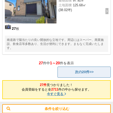
建物面積
97.92㎡
土地面積
125.68㎡
(38.02坪)
27
枚
南道路で陽当たりの良い開放的な立地です。周辺にはスーパー、商業施
設、飲食店等多数あり、生活が便利にできます。まもなく完成いたしま
す。
27
1～20
件中
件を表示
次の20件>>
27件
見つかりました！
会員登録をすると全
2711
件の中から探せます。
今すぐ見る
条件を絞り込む