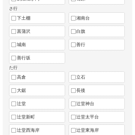
さ行
下土棚
湘南台
菖蒲沢
白旗
城南
善行
善行坂
た行
高倉
立石
大鋸
長後
辻堂
辻堂神台
辻堂新町
辻堂太平台
辻堂西海岸
辻堂東海岸