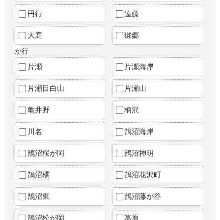
円行
遠藤
大庭
獺郷
か行
片瀬
片瀬海岸
片瀬目白山
片瀬山
亀井野
柄沢
川名
鵠沼海岸
鵠沼桜が岡
鵠沼神明
鵠沼橘
鵠沼花沢町
鵠沼東
鵠沼藤が谷
鵠沼松が岡
葛原