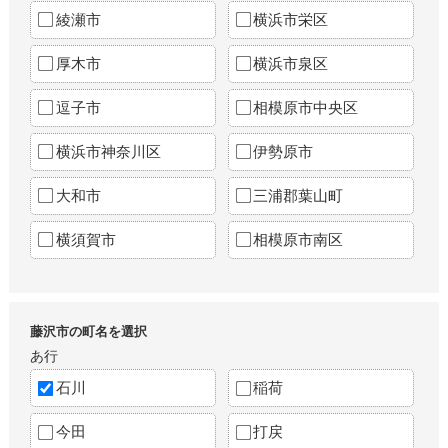
綾瀬市
横浜市栄区
厚木市
横浜市泉区
逗子市
相模原市中央区
横浜市神奈川区
伊勢原市
大和市
三浦郡葉山町
横須賀市
相模原市南区
藤沢市の町名を選択
あ行
石川
稲荷
今田
打戻