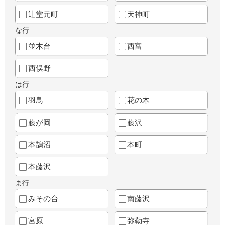
辻堂元町
天神町
な行
並木台
西富
西俣野
は行
羽鳥
花の木
藤が岡
藤沢
本鵠沼
本町
本藤沢
ま行
みその台
南藤沢
宮原
弥勒寺