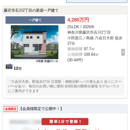
藤沢市石川2丁目の新築一戸建て
4,280万円
一戸建て
2SLDK / 2026年
神奈川県藤沢市石川2丁目
小田急江ノ島線 六会日大前 徒歩
27分
建物面積
97.7㎡
土地面積
100.64㎡
(30.44坪)
12
枚
「六会日大前」駅徒歩27分 辻堂駅・湘南台駅へバス便もあり 近くにスー
パーがあり、毎日のお買い物に便利 全8区画の開発分譲地 モデルハウス
にご案内ができます
【会員様限定で公開中！】
会員限定