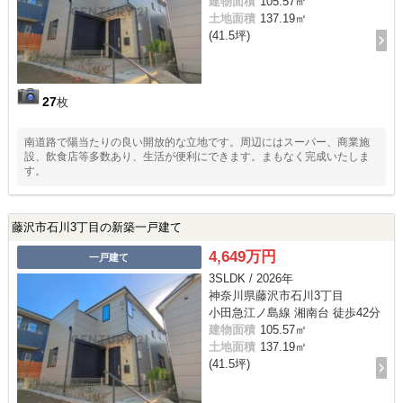
建物面積
105.57㎡
土地面積
137.19㎡
(41.5坪)
27
枚
南道路で陽当たりの良い開放的な立地です。周辺にはスーパー、商業施
設、飲食店等多数あり、生活が便利にできます。まもなく完成いたしま
す。
藤沢市石川3丁目の新築一戸建て
4,649万円
一戸建て
3SLDK / 2026年
神奈川県藤沢市石川3丁目
小田急江ノ島線 湘南台 徒歩42分
建物面積
105.57㎡
土地面積
137.19㎡
(41.5坪)