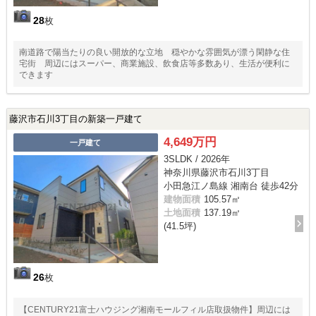
28
枚
南道路で陽当たりの良い開放的な立地 穏やかな雰囲気が漂う閑静な住
宅街 周辺にはスーパー、商業施設、飲食店等多数あり、生活が便利に
できます
藤沢市石川3丁目の新築一戸建て
4,649万円
一戸建て
3SLDK / 2026年
神奈川県藤沢市石川3丁目
小田急江ノ島線 湘南台 徒歩42分
建物面積
105.57㎡
土地面積
137.19㎡
(41.5坪)
26
枚
【CENTURY21富士ハウジング湘南モールフィル店取扱物件】周辺には