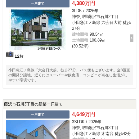
4,380万円
一戸建て
3LDK / 2026年
神奈川県藤沢市石川2丁目
小田急江ノ島線 六会日大前 徒歩
27分
建物面積
98.54㎡
土地面積
100.89㎡
(30.52坪)
12
枚
小田急江ノ島線「六会日大前」徒歩27分、バス便もございます。全8区画
の開発分譲地、近くにはスーパーや飲食店、コンビニが点在し生活がし
やすい環境です。
藤沢市石川3丁目の新築一戸建て
4,649万円
一戸建て
3SLDK / 2026年
神奈川県藤沢市石川3丁目
小田急江ノ島線 湘南台 徒歩42分